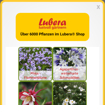
x
Über 6000 Pflanzen im Lubera® Shop
Agapanthus -
Phlox -
winterharte
Flammenblume
Schmucklilien