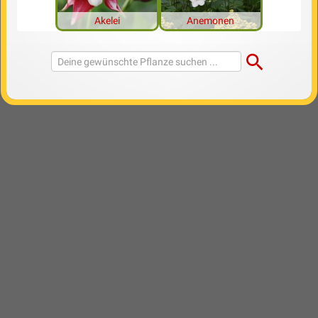
Akelei
Anemonen