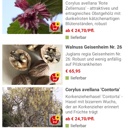
Corylus avellana 'Rote
Zellernuss' - attraktives und
ertragreiches Obstgehölz mit
dunkelroten kätzchenartigen
Blütenständen, robust
ab € 24,70/Pfl.
lieferbar
Walnuss Geisenheim Nr. 26
Juglans regia Geisenheim Nr.
26: Robust und wenig anfällig
auf Pilzkrankheiten
€ 65,95
lieferbar
Corylus avellana 'Contorta'
Korkenzieherhasel 'Contorta' -
Hasel mit bizarrem Wuchs,
der an Korkenzieher erinnert
und Früchte trägt
ab € 24,70/Pfl.
lieferbar