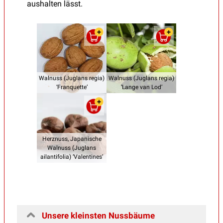
aushalten lässt.
Walnuss (Juglans regia)
Walnuss (Juglans regia)
‘Franquette’
‘Lange van Lod’
Herznuss, Japanische
Walnuss (Juglans
ailantifolia) ‘Valentines’
Unsere kleinsten Nussbäume