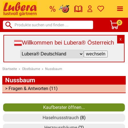
0
X
Willkommen bei Lubera® Österreich
Startseite
»
Obstbäume
»
Nussbaum
Nussbaum
> Fragen & Antworten (11)
Kaufberater öffnen...
Haselnussstrauch
(8)
Herznussbäume
(2)