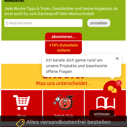
Newsletter.
Jede Woche Tipps & Tricks, Geschichten und heisse Angebote, da
wirst auch Du zum Gartenprofi! Dein Markus Kobelt
abonnieren...
+10% Gutschein
sichern
Was uns unterscheidet...
schliessen
Shop
Tells® Club
Gartenbuch
Alles versandkostenfrei bestellen