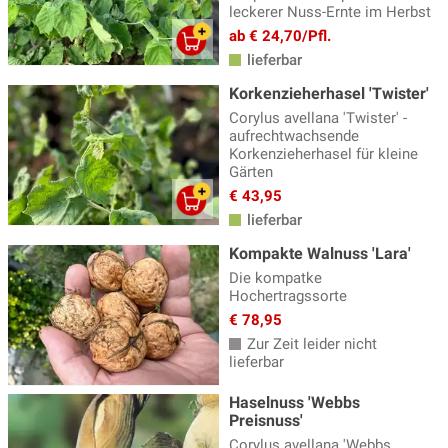
leckerer Nuss-Ernte im Herbst
ab € 24,70/Pfl.
lieferbar
Korkenzieherhasel 'Twister'
Corylus avellana 'Twister' -
aufrechtwachsende
Korkenzieherhasel für kleine
Gärten
€ 43,95
lieferbar
Kompakte Walnuss 'Lara'
Die kompatke
Hochertragssorte
€ 78,95
Zur Zeit leider nicht
lieferbar
Haselnuss 'Webbs
Preisnuss'
Corylus avellana 'Webbs