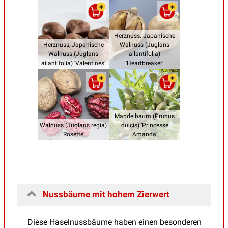
Herznuss. Japanische
Herznuss, Japanische
Walnuss (Juglans
Walnuss (Juglans
ailantifolia)
ailantifolia) ‘Valentines’
‘Heartbreaker’
Mandelbaum (Prunus
Walnuss (Juglans regia)
dulcis) ‘Princesse
‘Rosette’
Amanda’
Nussbäume mit hohem Zierwert
Diese Haselnussbäume haben einen besonderen