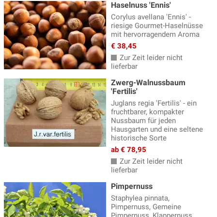
Haselnuss 'Ennis'
Corylus avellana 'Ennis' -
riesige Gourmet-Haselnüsse
mit hervorragendem Aroma
€ 38,45
Zur Zeit leider nicht
lieferbar
Zwerg-Walnussbaum
'Fertilis'
Juglans regia 'Fertilis' - ein
fruchtbarer, kompakter
Nussbaum für jeden
Hausgarten und eine seltene
historische Sorte
ab € 78,95
Zur Zeit leider nicht
lieferbar
Pimpernuss
Staphylea pinnata,
Pimpernuss, Gemeine
Pimpernuss, Klappernuss