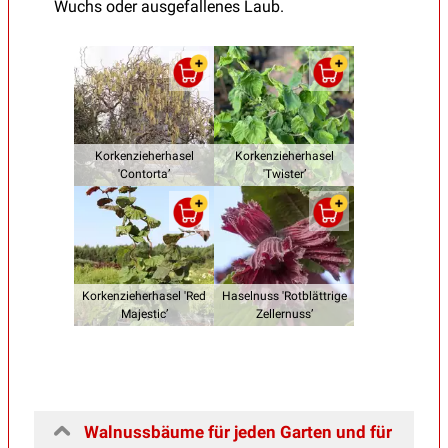
Wuchs oder ausgefallenes Laub.
Korkenzieherhasel
Korkenzieherhasel
'Contorta’
'Twister’
Korkenzieherhasel 'Red
Haselnuss 'Rotblättrige
Majestic’
Zellernuss’
Walnussbäume für jeden Garten und für