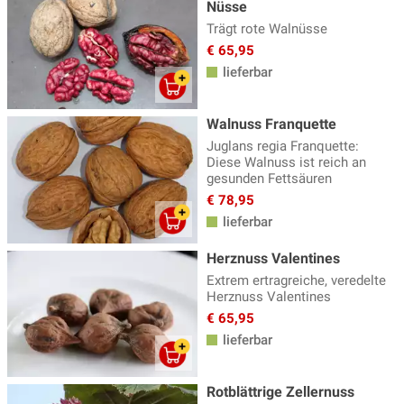
Nüsse
Trägt rote Walnüsse
€ 65,95
lieferbar
Walnuss Franquette
Juglans regia Franquette:
Diese Walnuss ist reich an
gesunden Fettsäuren
€ 78,95
lieferbar
Herznuss Valentines
Extrem ertragreiche, veredelte
Herznuss Valentines
€ 65,95
lieferbar
Rotblättrige Zellernuss