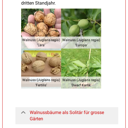
dritten Standjahr.
Walnuss (Juglans regia)
Walnuss (Juglans regia)
‘Lara’
‘Europa’
Walnuss (Juglans regia)
Walnuss (Juglans regia)
‘Fertilis’
‘Dwarf Karlik’
Walnussbäume als Solitär für grosse
Gärten