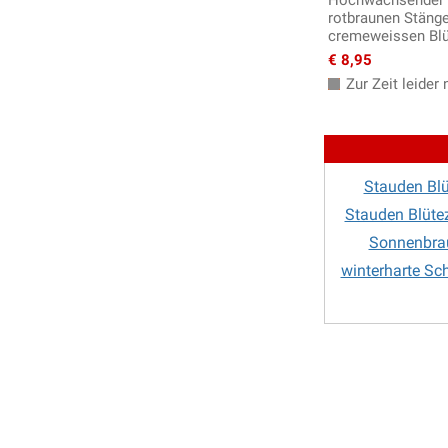
Hochwachsender 
rotbraunen Stänge
Helleborus - Nieswurz
cremeweissen Bl
Heuchera, Heucherella & Tiarella
€ 8,95
Indianernessel
Zur Zeit leider n
Iris
Jakobsleiter
Kandelaber Ehrenpreis
Katzenminze
Stauden Blü
Katzenpfötchen
Stauden Blütez
Kaukasus Vergissmeinnicht
Sonnenbrau
Knöterich
winterharte Sc
Kokardenblume - Gaillardia
Kugeldistel, Echinops
Küchenschelle
Lavendel Pflanzen
Lerchensporn
Lichtnelke - Lychnis
Lilientraube