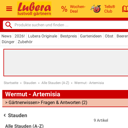
Wochen-
Tells®
Deal
Club
News
2026!
Lubera Originale
Bestpreis
Gartenideen
Obst
Beere
Dünger
Zubehör
Startseite
»
Stauden
»
Alle Stauden (A-Z)
»
Wermut - Artemisia
Wermut - Artemisia
> Gärtnerwissen
> Fragen & Antworten (2)
Stauden
9 Artikel
Alle Stauden (A-Z)