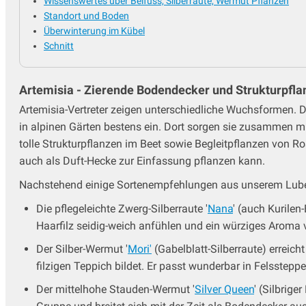
Wissenswertes über Beifuss, Silberraute, Wermut Pflanzen
Reiherschnabel - Erodium
Standort und Boden
Rittersporn - Delphinium
Überwinterung im Kübel
Salomonssiegel
Schnitt
Saxifraga - Steinbrech
Schafgarbe
Schleierkraut
Artemisia - Zierende Bodendecker und Strukturpfla
Schleifenblume
Artemisia-Vertreter zeigen unterschiedliche Wuchsformen. D
Silberkerzen
in alpinen Gärten bestens ein. Dort sorgen sie zusammen m
Skabiose
tolle Strukturpflanzen im Beet sowie Begleitpflanzen von 
Sonnenauge - Heliopsis
auch als Duft-Hecke zur Einfassung pflanzen kann.
Sonnenbraut - Helenium
Nachstehend einige Sortenempfehlungen aus unserem Lub
Sonnenhut - Rudbeckia
Sonnenröschen - Helianthemum
Die pflegeleichte Zwerg-Silberraute '
Nana
' (auch Kurilen
Spornblume
Haarfilz seidig-weich anfühlen und ein würziges Aroma 
Staudenclematis
Der Silber-Wermut '
Mori'
(Gabelblatt-Silberraute) erreich
Staudenhibiskus
filzigen Teppich bildet. Er passt wunderbar in Felsstep
Sterndolde
Der mittelhohe Stauden-Wermut '
Silver Queen
' (Silbrige
Stockrosen