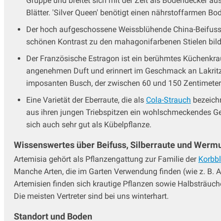
Gruppe und breitet sich mit der Zeit als Bodendecker aus
Storchschnabel
Blätter. 'Silver Queen' benötigt einen nährstoffarmen Bo
Sumpfdotterblume - Caltha
Taglilien
Der hoch aufgeschossene Weissblühende China-Beifuss
Thymian - Thymus
schönen Kontrast zu den mahagonifarbenen Stielen bilde
Tränendes Herz - Dicentra
Der Französische Estragon ist ein berühmtes Küchenkrau
Trollblume
angenehmen Duft und erinnert im Geschmack an Lakritz. E
Veilchen
imposanten Busch, der zwischen
60 und 150 Zentimeter
Wermut - Artemisia
Eine Varietät der Eberraute, die als
Cola-Strauch
bezeichn
Wiesenknopf - Sanguisorba
aus ihren jungen Triebspitzen ein wohlschmeckendes Ge
Wiesenraute
sich auch sehr gut als Kübelpflanze.
Winteraster - Chrysanthemum
Wolfsmilch - Euphorbia
Wissenswertes über Beifuss, Silberraute und Werm
Ziersalbei
Artemisia gehört als Pflanzengattung zur Familie der
Korbbl
Ziest - Stachys
Manche Arten, die im Garten Verwendung finden (wie z. B. A
Artemisien finden sich krautige Pflanzen sowie Halbsträuch
Die meisten Vertreter sind bei uns winterhart.
Standort und Boden