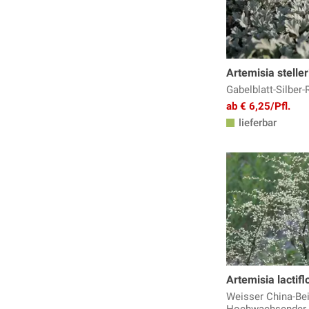
Fackellilie
Fädige Palmlilie
Färberkamille
Farne
Artemisia steller
Fetthenne
Gabelblatt-Silber-
Fingerhut - Digitalis
ab € 6,25/Pfl.
Fingerkraut
lieferbar
Flockenblume
Frauenmantel - Alchemilla
Fuchsien winterharte
Funkien - Hosta
Gamander - Teucrium
Gänsekresse
Geissbart
Gewürzfenchel
Glockenblume
Artemisia lactifl
Goldmelisse
Weisser China-Bei
Helianthus - Staudensonnenblume