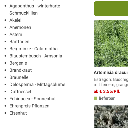
Agapanthus - winterharte
Schmucklilien
Akelei
Anemonen
Astern
Bartfaden
Bergminze - Calamintha
Blausternbusch - Amsonia
Bergenie
Brandkraut
Artemisia dracu
Braunelle
Estragon: Buschi
Delosperma - Mittagsblume
mit feinem, graug
Duftnessel
ab € 3,55/Pfl.
lieferbar
Echinacea - Sonnenhut
Ehrenpreis Pflanzen
Eisenhut
Elfenblumen
Erigeron - Feinstrahlaster