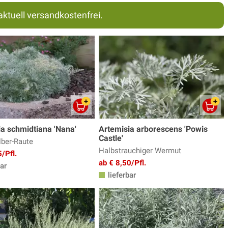
aktuell versandkostenfrei.
a schmidtiana 'Nana'
Artemisia arborescens 'Powis
Castle'
lber-Raute
Halbstrauchiger Wermut
/Pfl.
ab € 8,50/Pfl.
ar
lieferbar