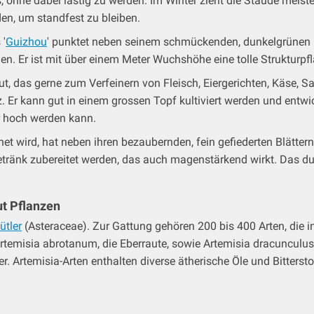
, ohne dabei lästig zu werden. Im Winter zieht die Staude meiste
den, um standfest zu bleiben.
 '
Guizhou
' punktet neben seinem schmückenden, dunkelgrünen 
n. Er ist mit über einem Meter Wuchshöhe eine tolle Strukturpfl
t, das gerne zum Verfeinern von Fleisch, Eiergerichten, Käse, S
r kann gut in einem grossen Topf kultiviert werden und entwick
 hoch werden kann.
et wird, hat neben ihren bezaubernden, fein gefiederten Blätter
tränk zubereitet werden, das auch magenstärkend wirkt.
Das du
ut Pflanzen
ütler
(Asteraceae). Zur Gattung gehören 200 bis 400 Arten, die 
rtemisia abrotanum, die Eberraute, sowie Artemisia dracunculus,
er.
Artemisia-Arten enthalten diverse ätherische Öle und Bitterst