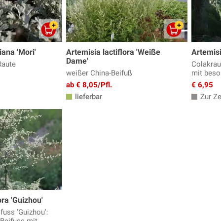
iana 'Mori'
Artemisia lactiflora 'Weiße
Artemisi
Dame'
Raute
Colakrau
weißer China-Beifuß
mit beso
ab € 8,05/Pfl.
€ 6,95
lieferbar
Zur Zei
ora 'Guizhou'
fuss 'Guizhou':