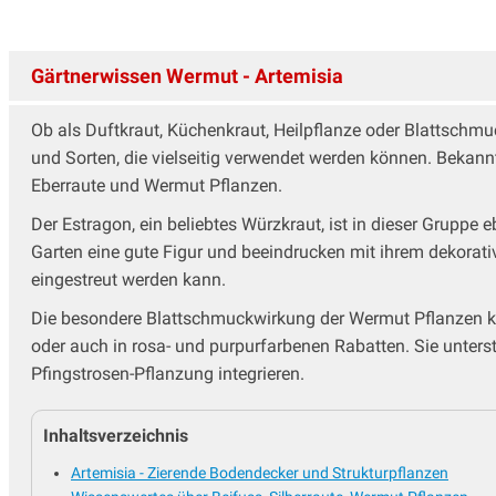
Lungenkraut
Malven
Margerite - Leucanthemum
Gärtnerwissen Wermut - Artemisia
Mohn - Papaver
Mädchenauge
Ob als Duftkraut, Küchenkraut, Heilpflanze oder Blattschmuc
Nachtkerze - Oenothera
und Sorten, die vielseitig verwendet werden können. Bekann
Nelken
Eberraute und Wermut Pflanzen.
Nelkenwurz - Geum
Oregano - Origanum
Der Estragon, ein beliebtes Würzkraut, ist in dieser Gruppe
Perlkörbchen - Anaphalis
Garten eine gute Figur und beeindrucken mit ihrem dekorative
Pfingstrosen
eingestreut werden kann.
Phlox - Flammenblume
Die besondere Blattschmuckwirkung der Wermut Pflanzen ko
Platterbse - Lathyrus
oder auch in rosa- und purpurfarbenen Rabatten. Sie unters
Prachtkerze - Gaura
Pfingstrosen-Pflanzung integrieren.
Prachtscharte - Liatris
Prachtspiere
Inhaltsverzeichnis
Primeln - Primula
Ranunculus - Hahnenfuss
Artemisia - Zierende Bodendecker und Strukturpflanzen