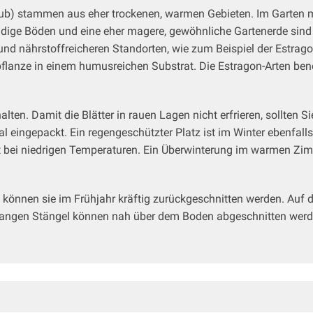
Laub) stammen aus eher trockenen, warmen Gebieten. Im Garten
ige Böden und eine eher magere, gewöhnliche Gartenerde sind id
nd nährstoffreicheren Standorten, wie zum Beispiel der Estrago
flanze in einem humusreichen Substrat. Die Estragon-Arten benö
alten. Damit die Blätter in rauen Lagen nicht erfrieren, sollten S
 eingepackt. Ein regengeschützter Platz ist im Winter ebenfalls
 bei niedrigen Temperaturen. Ein Überwinterung im warmen Zimm
können sie im Frühjahr kräftig zurückgeschnitten werden. Auf di
 langen Stängel können nah über dem Boden abgeschnitten werden