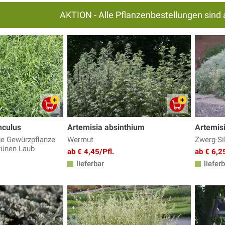
AKTION - Alle Pflanzenbestellungen sind 
nculus
Artemisia absinthium
Artemisi
ge Gewürzpflanze
Wermut
Zwerg-Si
rünen Laub
ab € 4,45/Pfl.
ab € 6,25
lieferbar
lieferb