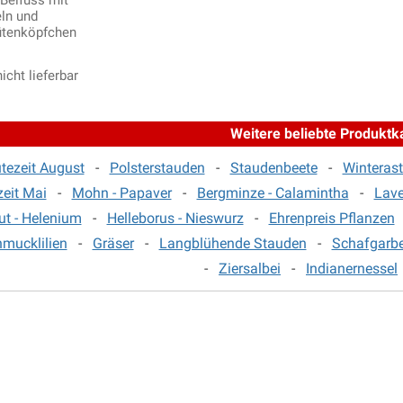
Beifuss mit
ln und
ütenköpfchen
icht lieferbar
Weitere beliebte Produktk
tezeit August
-
Polsterstauden
-
Staudenbeete
-
Winteras
eit Mai
-
Mohn - Papaver
-
Bergminze - Calamintha
-
Lave
t - Helenium
-
Helleborus - Nieswurz
-
Ehrenpreis Pflanzen
hmucklilien
-
Gräser
-
Langblühende Stauden
-
Schafgarb
-
Ziersalbei
-
Indianernessel