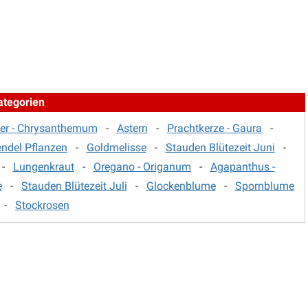
ategorien
ter - Chrysanthemum
-
Astern
-
Prachtkerze - Gaura
-
ndel Pflanzen
-
Goldmelisse
-
Stauden Blütezeit Juni
-
-
Lungenkraut
-
Oregano - Origanum
-
Agapanthus -
e
-
Stauden Blütezeit Juli
-
Glockenblume
-
Spornblume
-
Stockrosen