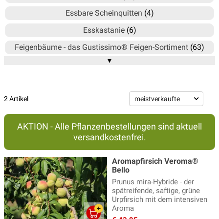
Essbare Scheinquitten
(4)
Esskastanie
(6)
Feigenbäume - das Gustissimo® Feigen-Sortiment
(63)
▾
Feijoa
(2)
Granatapfelbäume
(3)
Japanische Wollmispel
(1)
2 Artikel
Jujube - Chinesische Dattelbäume
(11)
AKTION - Alle Pflanzenbestellungen sind aktuell
Kakibäume
(14)
versandkostenfrei.
Kirschbäume
(16)
Aromapfirsich Veroma®
Kiwibaum
(18)
Bello
Prunus mira-Hybride - der
Kornelkirsche
(6)
spätreifende, saftige, grüne
Urpfirsich mit dem intensiven
Maulbeerbäume
(14)
Aroma
Mispel
(10)