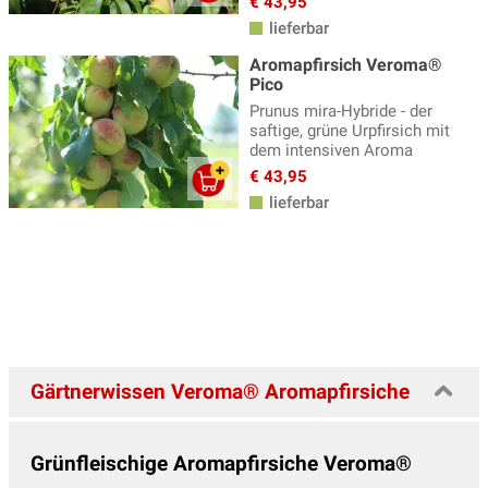
€ 43,95
lieferbar
Nektarinenbäume
(7)
Aromapfirsich Veroma®
Nussbaum
(26)
Pico
Prunus mira-Hybride - der
Passionsfrucht
(7)
saftige, grüne Urpfirsich mit
PawPaw Indianerbananen
dem intensiven Aroma
(9)
€ 43,95
Pfirsichbäume
(17)
lieferbar
Pflaumen-/Zwetschgenbäume
(37)
Pimpernuss
(1)
Quittenbäume
(4)
Robustikosen®
(3)
Sanddorn
(9)
Gärtnerwissen Veroma® Aromapfirsiche
Schlehen, Schlehdorn
(5)
Säulenobst
(19)
Grünfleischige Aromapfirsiche Veroma®