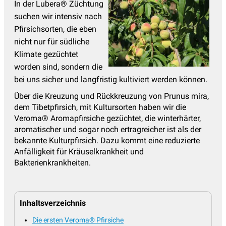
Veroma® Aromapfirsiche
(2)
In der Lubera® Züchtung
suchen wir intensiv nach
Wildbirnen
(1)
Pfirsichsorten, die eben
Wildobst, Vitalobst
(95)
nicht nur für südliche
Klimate gezüchtet
Zitrus
(107)
worden sind, sondern die
Zwergobstbäume
(12)
bei uns sicher und langfristig kultiviert werden können.
Über die Kreuzung und Rückkreuzung von Prunus mira,
dem Tibetpfirsich, mit Kultursorten haben wir die
Veroma® Aromapfirsiche gezüchtet, die winterhärter,
aromatischer und sogar noch ertragreicher ist als der
bekannte Kulturpfirsich. Dazu kommt eine reduzierte
Anfälligkeit für Kräuselkrankheit und
Bakterienkrankheiten.
Inhaltsverzeichnis
Die ersten Veroma® Pfirsiche