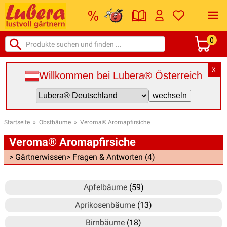
0
X
Willkommen bei Lubera® Österreich
Startseite
»
Obstbäume
»
Veroma® Aromapfirsiche
Veroma® Aromapfirsiche
> Gärtnerwissen
> Fragen & Antworten (4)
Apfelbäume
(59)
Aprikosenbäume
(13)
Birnbäume
(18)