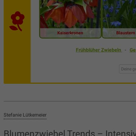
Kaiserkronen
Blaustern 
Frühblüher Zwiebeln
-
Ge
Stefanie Lütkemeier
Blumenzwiebel Trends – Intensi