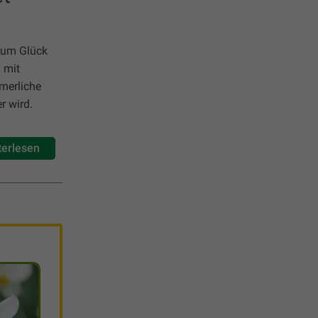
 zum Glück
 mit
merliche
r wird.
terlesen