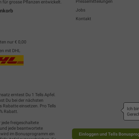
Pressemitteilungen
h für grosse Pflanzen entwickelt.
Jobs
enkorb
Kontakt
en nur € 0,00
en mit DHL
satz erntest Du 1 Tells Apfel.
nst Du bei der nächsten
s Rabatte einsetzen. Pro Tells
Ich bin
1% Rabatt.
Gerech
 jede freigeschaltete
und jede beantwortete
wird im Bonusprogramm ein
Einloggen und Tells Bonuspro