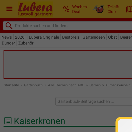
Wochen-
Tells®
Deal
Club
News
2026!
Lubera Originale
Bestpreis
Gartenideen
Obst
Beere
Dünger
Zubehör
Startseite
»
Gartenbuch
»
Alle Themen nach ABC
»
Samen & Blumenzwiebeln
Kaiserkronen