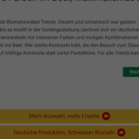
ende Blumenzwiebel Trends. Dezent und romantisch war gestern – 
bis es knallt! In der Gartengestaltung zeichnet sich ein deutlich
enzwiebeln mit intensiven Farben und mutigen Kombinationen
t ins Beet. Wer starke Kontraste liebt, die den Besuch zum Stau
uf kräftige Kontraste statt zarter Pastelltöne. Für alle Trends ka
Wei
Mehr Auswahl, mehr Frische
Deutsche Produktion, Schweizer Wurzeln