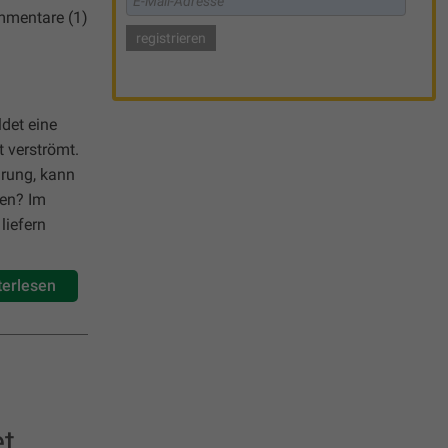
mentare (1)
ldet eine
t verströmt.
hrung, kann
ten? Im
liefern
terlesen
et