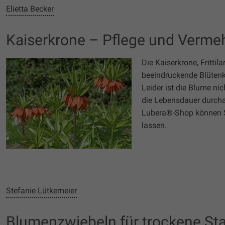
Elietta Becker
Kaiserkrone – Pflege und Verme
Die Kaiserkrone, Frittil
beeindruckende Blütenkr
Leider ist die Blume ni
die Lebensdauer durchau
Lubera®-Shop können Si
lassen.
Stefanie Lütkemeier
Blumenzwiebeln für trockene Sta