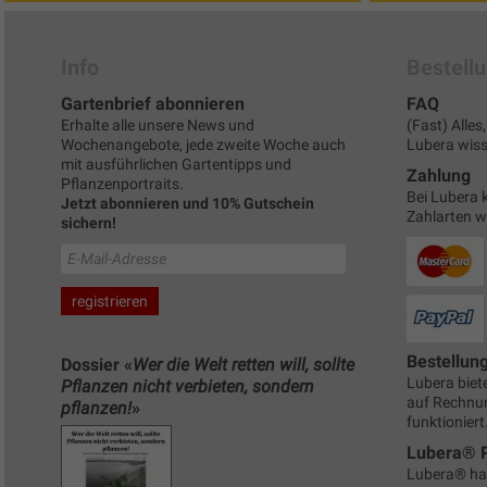
Info
Bestell
Gartenbrief abonnieren
FAQ
Erhalte alle unsere News und
(Fast) Alle
Wochenangebote, jede zweite Woche auch
Lubera wisse
mit ausführlichen Gartentipps und
Zahlung
Pflanzenportraits.
Bei Lubera 
Jetzt abonnieren und 10% Gutschein
Zahlarten 
sichern!
Bestellun
Dossier «
Wer die Welt retten will, sollte
Lubera biete
Pflanzen nicht verbieten, sondern
auf Rechnun
pflanzen!
»
funktioniert
Lubera® 
Lubera® ha