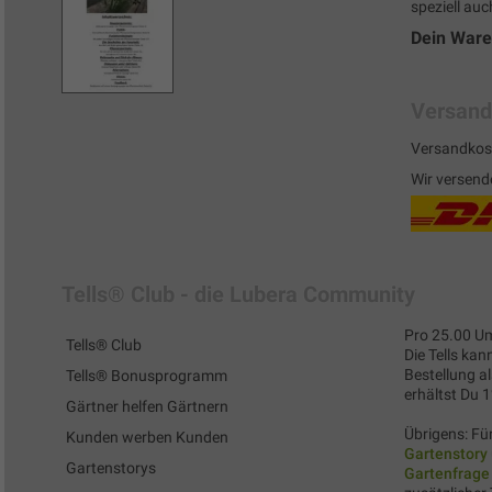
speziell auc
Dein War
Versand
Versandkost
Wir versend
Tells® Club - die Lubera Community
Pro 25.00 Um
Tells® Club
Die Tells kan
Bestellung al
Tells® Bonusprogramm
erhältst Du 
Gärtner helfen Gärtnern
Übrigens: Für
Kunden werben Kunden
Gartenstory
Gartenstorys
Gartenfrage