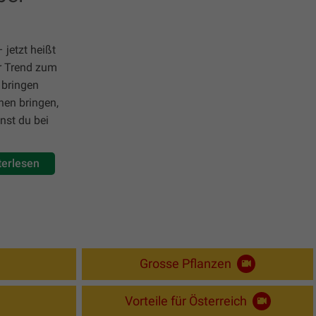
jetzt heißt
er Trend zum
 bringen
nen bringen,
nnst du bei
terlesen
Grosse Pflanzen
Vorteile für Österreich