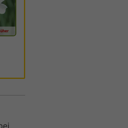
lüher
bei