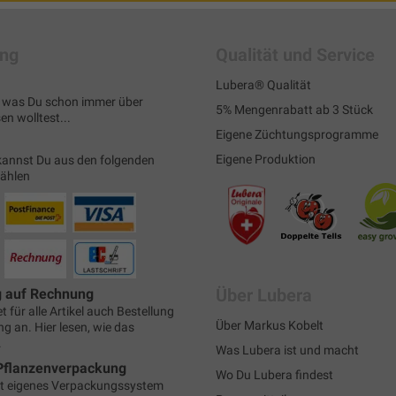
ung
Qualität und Service
Lubera® Qualität
s, was Du schon immer über
5% Mengenrabatt ab 3 Stück
n wolltest...
Eigene Züchtungsprogramme
Eigene Produktion
kannst Du aus den folgenden
wählen
Über Lubera
g auf Rechnung
t für alle Artikel auch Bestellung
Über Markus Kobelt
g an. Hier lesen, wie das
.
Was Lubera ist und macht
Pflanzenverpackung
Wo Du Lubera findest
t eigenes Verpackungssystem