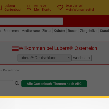
Lubera
Anmelden!
Jetzt planen!
Gartenbuch
Mein Konto
Mein Wunschzettel
n
Erdbeeren
Mediterrane
Zitrus
Kräuter
Rosen
Ziergehölze
Stau
Willkommen bei Lubera® Österreich
»
Kaiserkronen
Alle Gartenbuch-Themen nach ABC