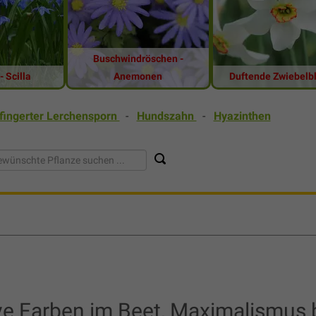
Buschwindröschen -
- Scilla
Anemonen
Duftende Zwiebelb
fingerter Lerchensporn
-
Hundszahn
-
Hyazinthen
ve Farben im Beet, Maximalismus 