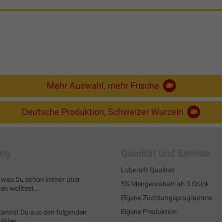
Mehr Auswahl, mehr Frische
Deutsche Produktion, Schweizer Wurzeln
ung
Qualität und Service
Lubera® Qualität
s, was Du schon immer über
5% Mengenrabatt ab 3 Stück
n wolltest...
Eigene Züchtungsprogramme
Eigene Produktion
kannst Du aus den folgenden
wählen