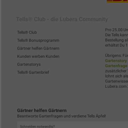
Tells® Club - die Lubera Community
Pro 25.00 Um
Tells® Club
Die Tells kan
Bestellung al
Tells® Bonusprogramm
erhältst Du 
Gärtner helfen Gärtnern
Übrigens: Für
Kunden werben Kunden
Gartenstory
Gartenstorys
Gartenfrage
zusätzlicher 
Tells® Gartenbrief
lohnt sich al
Gartenwissen
Lubera.com z
Gärtner helfen Gärtnern
Beantworte Gartenfragen und verdiene Tells Äpfel!
Schneiden notwendig?