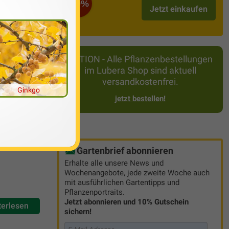
-50%
Jetzt einkaufen
mentare (1)
AKTION - Alle Pflanzenbestellungen
im Lubera Shop sind aktuell
versandkostenfrei.
flanze oder
Ginkgo
jetzt bestellen!
 man als
scheiden sich
Pflege zu
Gartenbrief abonnieren
Erhalte alle unsere News und
Wochenangebote, jede zweite Woche auch
mit ausführlichen Gartentipps und
Pflanzenportraits.
Jetzt abonnieren und 10% Gutschein
terlesen
sichern!