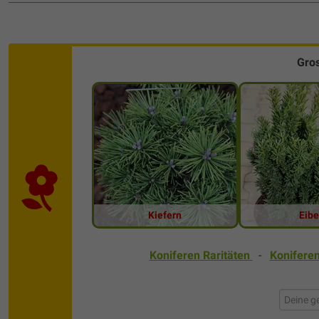
Gro
Kiefern
Eib
Koniferen Raritäten
-
Konifer