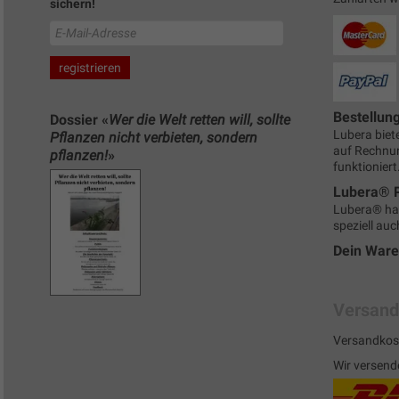
sichern!
Bestellun
Dossier «
Wer die Welt retten will, sollte
Lubera biete
Pflanzen nicht verbieten, sondern
auf Rechnun
pflanzen!
»
funktioniert
Lubera® 
Lubera® ha
speziell auc
Dein War
Versand
Versandkost
Wir versend