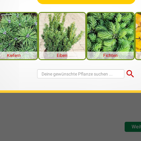
hten Artikel und Informationen zum Thema «Zypressen»
Kom
n, Pflegen, Schneiden & Arten
ist in nahezu jedem heimischen Garten zu finden: ob als Solitärp
Kiefern
Eiben
Fichten
 eine gute Figur. Zudem sind sie relativ pflegeleicht, so dass
it mit seinen Gewächsen hat. Die einzelnen Zypressenarten unter
Farbe und Form. Welche Arten gibt es? Was ist bei der Zypressen 
Wei