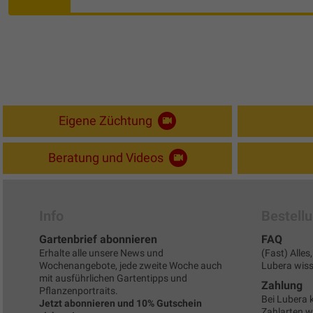
Eigene Züchtung
Beratung und Videos
Info
Bestell
Gartenbrief abonnieren
FAQ
Erhalte alle unsere News und
(Fast) Alle
Wochenangebote, jede zweite Woche auch
Lubera wisse
mit ausführlichen Gartentipps und
Zahlung
Pflanzenportraits.
Bei Lubera 
Jetzt abonnieren und 10% Gutschein
Zahlarten 