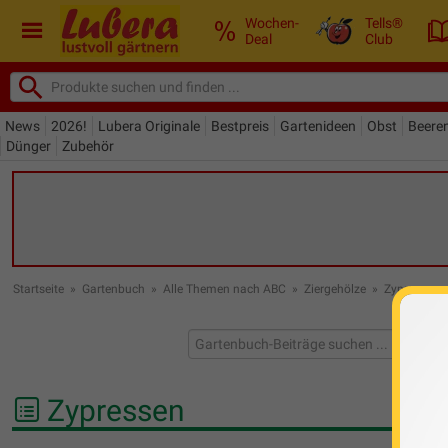
Wochen-
Tells®
Deal
Club
News
2026!
Lubera Originale
Bestpreis
Gartenideen
Obst
Beere
Dünger
Zubehör
Startseite
»
Gartenbuch
»
Alle Themen nach ABC
»
Ziergehölze
»
Zypressen
Zypressen