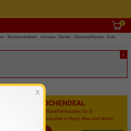
0
den
Blumenzwiebeln
Gemüse
Samen
Zimmerpflanzen
Erde
X
x
WOCHENDEAL
4 Schlaraffentrauben für 2!
Weintrauben in Rosé, Blau und Weiss