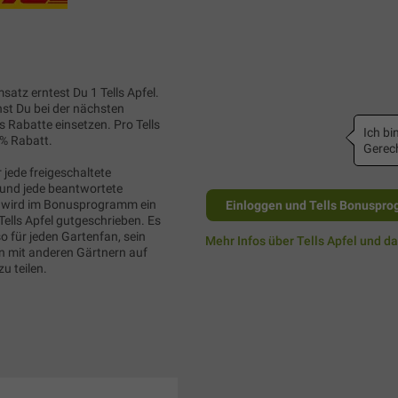
satz erntest Du 1 Tells Apfel.
nst Du bei der nächsten
s Rabatte einsetzen. Pro Tells
Ich bin
1% Rabatt.
Gerech
 jede freigeschaltete
und jede beantwortete
wird im Bonusprogramm ein
Einloggen und Tells Bonuspro
Tells Apfel gutgeschrieben. Es
so für jeden Gartenfan, sein
Mehr Infos über Tells Apfel und d
 mit anderen Gärtnern auf
u teilen.