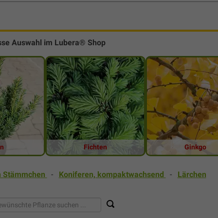
sse Auswahl im Lubera® Shop
en
Fichten
Ginkgo
en Stämmchen
-
Koniferen, kompaktwachsend
-
Lärchen