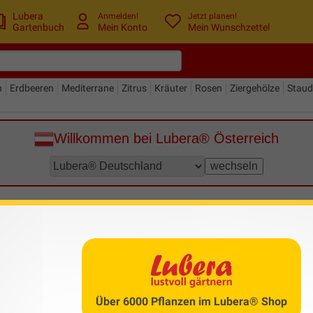
Lubera
Anmelden!
Jetzt planen!
Gartenbuch
Mein Konto
Mein Wunschzettel
n
Erdbeeren
Mediterrane
Zitrus
Kräuter
Rosen
Ziergehölze
Stau
Willkommen bei Lubera® Österreich
Alle Gartenbuch-Themen nach ABC
Über 6000 Pflanzen im Lubera® Shop