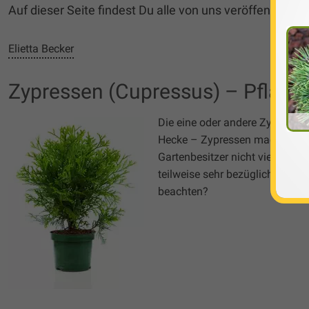
Auf dieser Seite findest Du alle von uns veröffentlic
Elietta Becker
Zypressen (Cupressus) – Pflanze
Die eine oder andere Zypresse 
Hecke – Zypressen machen immer
Gartenbesitzer nicht viel Arbe
teilweise sehr bezüglich ihrer 
beachten?