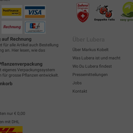
Über Lubera
g auf Rechnung
t für alle Artikel auch Bestellung
Über Markus Kobelt
g an. Hier lesen, wie das
.
Was Lubera ist und macht
Pflanzenverpackung
Wo Du Lubera findest
t eigenes Verpackungssystem
Pressemitteilungen
h für grosse Pflanzen entwickelt.
Jobs
enkorb
Kontakt
en nur € 0,00
en mit DHL