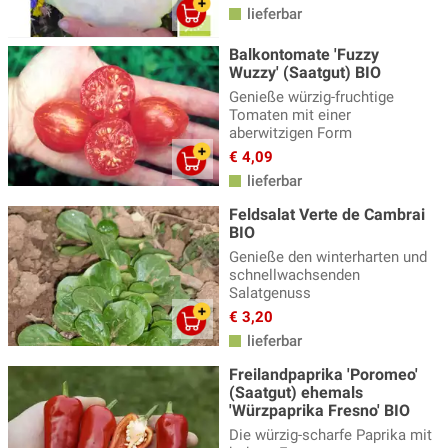
lieferbar
Sellerie Samen
(5)
Sonstige Hülsenfrüchte
(7)
Balkontomate 'Fuzzy
Wuzzy' (Saatgut) BIO
Spinat Samen
(8)
Genieße würzig-fruchtige
Tomaten mit einer
Tomatensamen
(91)
aberwitzigen Form
Tomatillo Samen
(3)
€ 4,09
lieferbar
Wintergemüse Samen
(20)
Feldsalat Verte de Cambrai
Wurzel- und Knollengemüse
(61)
BIO
Genieße den winterharten und
Wurzelpetersilie
(3)
schnellwachsenden
Salatgenuss
Zucchetti Samen
(14)
€ 3,20
Zwiebel Samen
(12)
lieferbar
Freilandpaprika 'Poromeo'
(Saatgut) ehemals
'Würzpaprika Fresno' BIO
Die würzig-scharfe Paprika mit