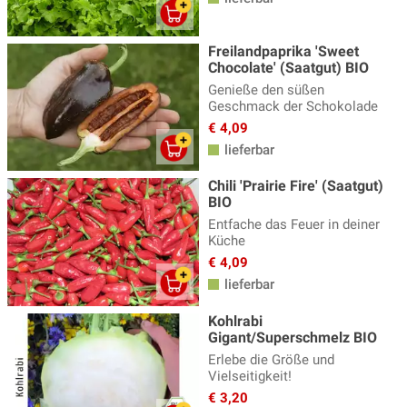
Paprika Samen
(18)
Pastinaken Samen
(7)
Freilandpaprika 'Sweet
Chocolate' (Saatgut) BIO
Petersilie Samen
(5)
Genieße den süßen
Physalis Samen
(6)
Geschmack der Schokolade
€ 4,09
Radieschen Samen
(15)
lieferbar
Rasensamen
(2)
Chili 'Prairie Fire' (Saatgut)
Rettich
(12)
BIO
Entfache das Feuer in deiner
Ringelblume
(12)
Küche
€ 4,09
Rote Bete Samen
(12)
lieferbar
Saatkartoffeln
(3)
Kohlrabi
Salate Samen
(90)
Gigant/Superschmelz BIO
Schnittlauchsamen
(5)
Erlebe die Größe und
Vielseitigkeit!
Schwarzwurzel
(2)
€ 3,20