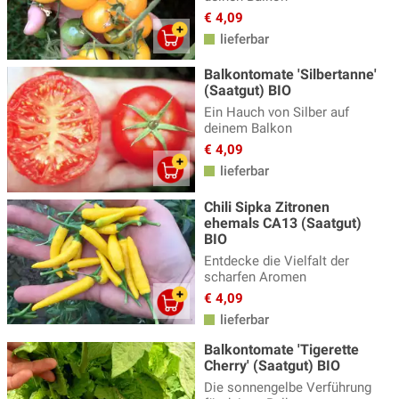
€ 4,09
lieferbar
Balkontomate 'Silbertanne'
(Saatgut) BIO
Ein Hauch von Silber auf
deinem Balkon
€ 4,09
lieferbar
Chili Sipka Zitronen
ehemals CA13 (Saatgut)
BIO
Entdecke die Vielfalt der
scharfen Aromen
€ 4,09
lieferbar
Balkontomate 'Tigerette
Cherry' (Saatgut) BIO
Die sonnengelbe Verführung