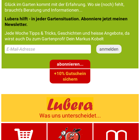
Glück im Garten kommt mit der Erfahrung. Wo sie (noch) fehlt,
braucht's Beratung und Informationen...
Lubera hilft - in jeder Gartensituation. Abonniere jetzt meinen
Newsletter.
Jede Woche Tipps & Tricks, Geschichten und heisse Angebote, da
wirst auch Du zum Gartenprofi! Dein Markus Kobelt
abonnieren...
+10% Gutschein
sichern
Was uns unterscheidet...