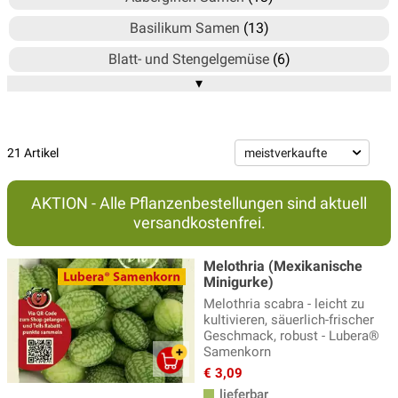
Basilikum Samen
(13)
Blatt- und Stengelgemüse
(6)
▾
Blumen Samen
(356)
Bohnen Samen
(46)
Chili Samen
(10)
21 Artikel
Culinaris Saatgut
(100)
AKTION - Alle Pflanzenbestellungen sind aktuell
Culinaris Saatgut-Box
(7)
versandkostenfrei.
Erbsen Samen
(16)
Melothria (Mexikanische
Fenchel Samen
(6)
Minigurke)
Melothria scabra - leicht zu
Fruchtgemüse Samen
(206)
kultivieren, säuerlich-frischer
Geschmack, robust - Lubera®
Gemüsevielfalt, Raritäten
(23)
Samenkorn
Gründüngung
(25)
€ 3,09
lieferbar