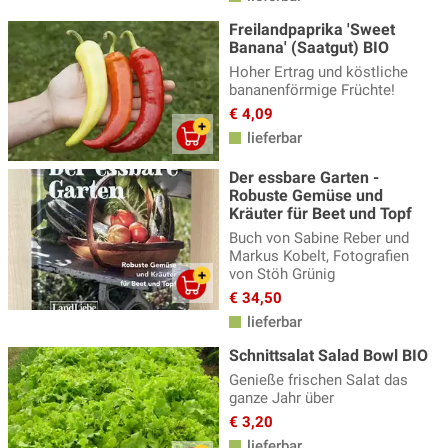
Gurken Samen
(18)
Freilandpaprika 'Sweet
Karotten Samen
(18)
Banana' (Saatgut) BIO
Hoher Ertrag und köstliche
Katzengras Samen
(2)
bananenförmige Früchte!
Kohl Samen
(43)
€ 4,09
lieferbar
Küchenkräuter Samen
(60)
Der essbare Garten -
Kürbissamen
(35)
Robuste Gemüse und
Lauchsamen
(5)
Kräuter für Beet und Topf
Buch von Sabine Reber und
Mais Samen
(7)
Markus Kobelt, Fotografien
von Stöh Grünig
Mangold Samen
(12)
€ 34,50
Melonen Samen
(10)
lieferbar
Microgreens, Keimlinge
(16)
Schnittsalat Salad Bowl BIO
Genieße frischen Salat das
Minigemüse für Balkon und Terrasse
(21)
ganze Jahr über
€ 3,20
Okra Samen
(4)
lieferbar