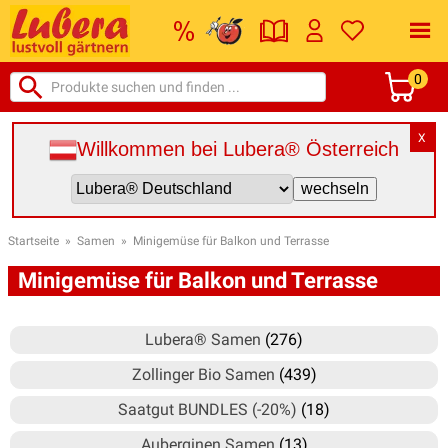
0
X
Willkommen bei Lubera® Österreich
Startseite
»
Samen
»
Minigemüse für Balkon und Terrasse
Minigemüse für Balkon und Terrasse
Lubera® Samen
(276)
Zollinger Bio Samen
(439)
Saatgut BUNDLES (-20%)
(18)
Auberginen Samen
(13)