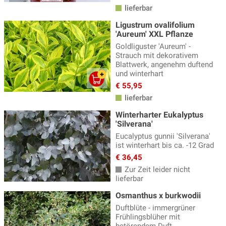
lieferbar
Ligustrum ovalifolium
'Aureum' XXL Pflanze
Goldliguster 'Aureum' -
Strauch mit dekorativem
Blattwerk, angenehm duftend
und winterhart
€ 55,95
lieferbar
Winterharter Eukalyptus
'Silverana'
Eucalyptus gunnii 'Silverana'
ist winterhart bis ca. -12 Grad
€ 36,45
Zur Zeit leider nicht
lieferbar
Osmanthus x burkwodii
Duftblüte - immergrüner
Frühlingsblüher mit