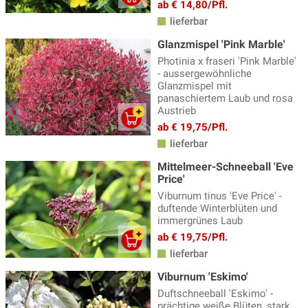
ab € 14,80/Pfl.
lieferbar
Glanzmispel 'Pink Marble'
Photinia x fraseri 'Pink Marble'
- aussergewöhnliche
Glanzmispel mit
panaschiertem Laub und rosa
Austrieb
ab € 19,75/Pfl.
lieferbar
Mittelmeer-Schneeball 'Eve
Price'
Viburnum tinus 'Eve Price' -
duftende Winterblüten und
immergrünes Laub
ab € 19,75/Pfl.
lieferbar
Viburnum 'Eskimo'
Duftschneeball 'Eskimo' -
prächtige weiße Blüten, stark