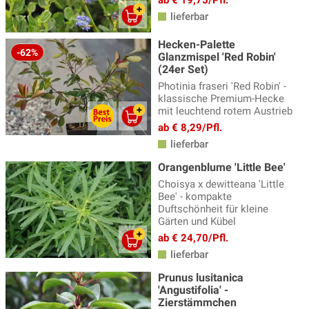
lieferbar
Hecken-Palette
-62%
Glanzmispel 'Red Robin'
(24er Set)
Photinia fraseri 'Red Robin' -
klassische Premium-Hecke
mit leuchtend rotem Austrieb
ab € 8,29/Pfl.
lieferbar
Orangenblume 'Little Bee'
Choisya x dewitteana 'Little
Bee' - kompakte
Duftschönheit für kleine
Gärten und Kübel
ab € 24,70/Pfl.
lieferbar
Prunus lusitanica
'Angustifolia' -
Zierstämmchen