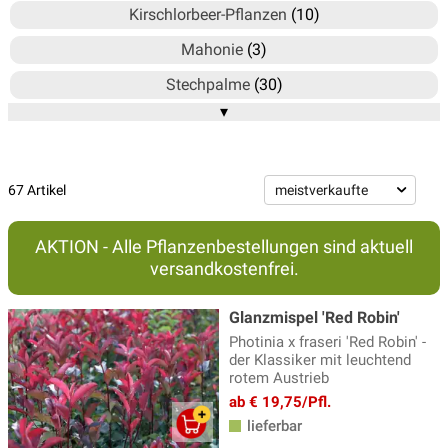
Kirschlorbeer-Pflanzen
(10)
Mahonie
(3)
Stechpalme
(30)
▾
Weitere immergrüne Laubgehölze
(67)
67 Artikel
AKTION - Alle Pflanzenbestellungen sind aktuell
versandkostenfrei.
Glanzmispel 'Red Robin'
Photinia x fraseri 'Red Robin' -
der Klassiker mit leuchtend
rotem Austrieb
ab € 19,75/Pfl.
lieferbar