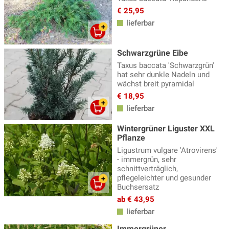
€ 25,95
lieferbar
Schwarzgrüne Eibe
Taxus baccata 'Schwarzgrün'
hat sehr dunkle Nadeln und
wächst breit pyramidal
€ 18,95
lieferbar
Wintergrüner Liguster XXL
Pflanze
Ligustrum vulgare 'Atrovirens'
- immergrün, sehr
schnittverträglich,
pflegeleichter und gesunder
Buchsersatz
ab € 43,95
lieferbar
Immergrüner