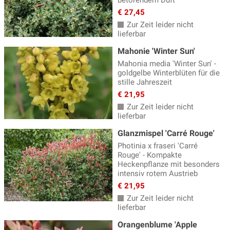
betörendem Duft
€ 27,45
Zur Zeit leider nicht
lieferbar
Mahonie 'Winter Sun'
Mahonia media 'Winter Sun' -
goldgelbe Winterblüten für die
stille Jahreszeit
€ 21,95
Zur Zeit leider nicht
lieferbar
Glanzmispel 'Carré Rouge'
Photinia x fraseri 'Carré
Rouge' - Kompakte
Heckenpflanze mit besonders
intensiv rotem Austrieb
€ 21,95
Zur Zeit leider nicht
lieferbar
Orangenblume 'Apple