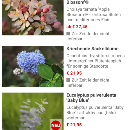
Blossom'®
Choisya ternata 'Apple
Blossom'® - zartrosa Blüten
und mediterranes Flair
ab € 27,45
Zur Zeit leider nicht
lieferbar
Kriechende Säckelblume
Ceanothus thyrsiflorus repens
- immergrüner Blütenteppich
für sonnige Standorte
€ 21,95
Zur Zeit leider nicht
lieferbar
Eucalyptus pulverulenta
'Baby Blue'
Eucalyptus pulverulenta 'Baby
Blue' - attraktiv und (teils)
winterhart
€ 21,95