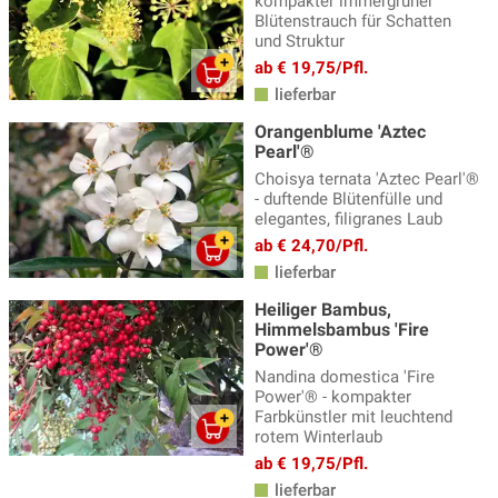
kompakter immergrüner
Blütenstrauch für Schatten
und Struktur
ab € 19,75/Pfl.
lieferbar
Orangenblume 'Aztec
Pearl'®
Choisya ternata 'Aztec Pearl'®
- duftende Blütenfülle und
elegantes, filigranes Laub
ab € 24,70/Pfl.
lieferbar
Heiliger Bambus,
Himmelsbambus 'Fire
Power'®
Nandina domestica 'Fire
Power'® - kompakter
Farbkünstler mit leuchtend
rotem Winterlaub
ab € 19,75/Pfl.
lieferbar