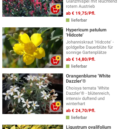
Glanzmispel mit leuchtend
rotem Austrieb
ab € 19,75/Pfl.
lieferbar
Hypericum patulum
'Hidcote'
Johanniskraut 'Hidcote' -
goldgelbe Dauerblüte für
sonnige Gartenplätze
ab € 14,80/Pfl.
lieferbar
Orangenblume 'White
Dazzler'®
Choisya ternata 'White
Dazzler'® - blütenreich,
intensiv duftend und
winterhart
ab € 24,70/Pfl.
lieferbar
Ligustrum ovalifolium