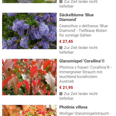
Zur Zeit leider nicht
lieferbar
Säckelblume 'Blue
Diamond'
Ceanothus x delilianus 'Blue
Diamond' - Tiefblaue Blüten
für sonnige Gärten
€ 27,45
Zur Zeit leider nicht
lieferbar
Glanzmispel 'Corallina'®
Photinia x fraseri 'Corallina'® -
Immergrüner Strauch mit
leuchtend korallrotem
Austrieb
€ 21,95
Zur Zeit leider nicht
lieferbar
Photinia villosa
Wolliger Glanzmispelstrauch -