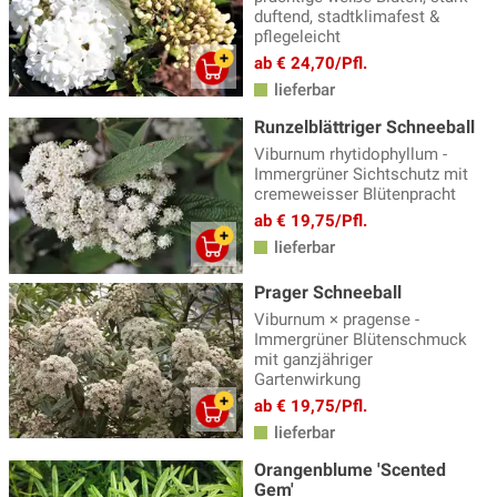
duftend, stadtklimafest &
pflegeleicht
ab € 24,70/Pfl.
lieferbar
Runzelblättriger Schneeball
Viburnum rhytidophyllum -
Immergrüner Sichtschutz mit
cremeweisser Blütenpracht
ab € 19,75/Pfl.
lieferbar
Prager Schneeball
Viburnum × pragense -
Immergrüner Blütenschmuck
mit ganzjähriger
Gartenwirkung
ab € 19,75/Pfl.
lieferbar
Orangenblume 'Scented
Gem'