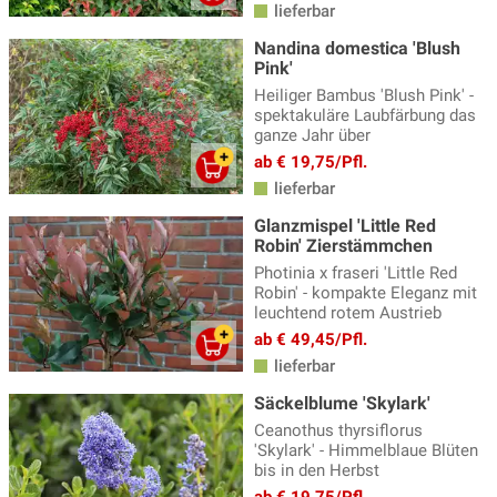
lieferbar
Nandina domestica 'Blush
Pink'
Heiliger Bambus 'Blush Pink' -
spektakuläre Laubfärbung das
ganze Jahr über
ab € 19,75/Pfl.
lieferbar
Glanzmispel 'Little Red
Robin' Zierstämmchen
Photinia x fraseri 'Little Red
Robin' - kompakte Eleganz mit
leuchtend rotem Austrieb
ab € 49,45/Pfl.
lieferbar
Säckelblume 'Skylark'
Ceanothus thyrsiflorus
'Skylark' - Himmelblaue Blüten
bis in den Herbst
ab € 19,75/Pfl.