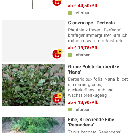
ab € 44,50/Pfl.
lieferbar
Glanzmispel 'Perfecta'
Photinia x fraseri 'Perfecta' -
kräftiger immergrüner Strauch
mit intensiv rotem Austrieb
ab € 19,75/Pfl.
lieferbar
Grüne Polsterberberitze
'Nana'
Berberis buxifolia 'Nana' bildet
ein immergrünes,
dunkelgrünes Laub und
wächst breitkugelig.
ab € 13,90/Pfl.
lieferbar
Eibe, Kriechende Eibe
'Repandens'
Taxus baccata 'Repandens'