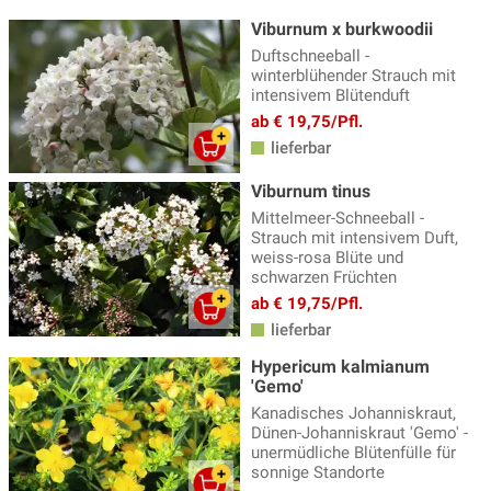
Viburnum x burkwoodii
Duftschneeball -
winterblühender Strauch mit
intensivem Blütenduft
ab € 19,75/Pfl.
lieferbar
Viburnum tinus
Mittelmeer-Schneeball -
Strauch mit intensivem Duft,
weiss-rosa Blüte und
schwarzen Früchten
ab € 19,75/Pfl.
lieferbar
Hypericum kalmianum
'Gemo'
Kanadisches Johanniskraut,
Dünen-Johanniskraut 'Gemo' -
unermüdliche Blütenfülle für
sonnige Standorte