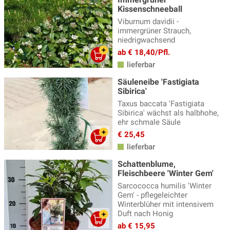
Kissenschneeball
Viburnum davidii -
immergrüner Strauch,
niedrigwachsend
ab € 18,40/Pfl.
lieferbar
Säuleneibe 'Fastigiata
Sibirica'
Taxus baccata 'Fastigiata
Sibirica' wächst als halbhohe,
ehr schmale Säule
€ 25,45
lieferbar
Schattenblume,
Fleischbeere 'Winter Gem'
Sarcococca humilis 'Winter
Gem' - pflegeleichter
Winterblüher mit intensivem
Duft nach Honig
ab € 15,95