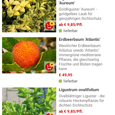
'Aureum'
Goldliguster 'Aureum' -
goldgelbes Laub für
ganzjährigen Sichtschutz
ab € 9,85/Pfl.
lieferbar
Erdbeerbaum 'Atlantic'
Westlicher Erdbeerbaum
Arbutus unedo 'Atlantic'
immergrüne mediterrane
Pflanze, die gleichzeitig
Früchte und Blüten tragen
kann
€ 49,95
lieferbar
Ligustrum ovalifolium
Ovalblättriger Liguster - die
robuste Heckenpflanze für
dichten Sichtschutz
ab € 9,85/Pfl.