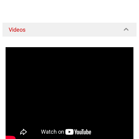
Teepflanzen, Gewürzpflanzen
(32)
Tomatenpflanzen
(46)
Tomatillo
(3)
Videos
Yacon
(3)
Yam
(2)
Zucchini / Zucchetti
(6)
Zuckermais
(8)
Zwiebelpflanzen, Lauchpflanzen
(8)