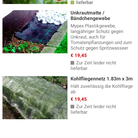
lieferbar
Melonen Pflanzen
(5)
Unkrautmatte /
Bändchengewebe
Oca - knolliger Sauerklee
(5)
Mypex Plastikgewebe,
langjähriger Schutz gegen
Paprika Pflanzen
(13)
Unkraut, auch für
Pepino
Tomatenpflanzungen und zum
(2)
Schutz gegen Spritzwasseer
Pflanzzubehör
(7)
€ 19,45
Zur Zeit leider nicht
Physalis, Andenbeeren
(5)
lieferbar
Rhabarber
(12)
Kohlfliegennetz 1.83m x 3m
Spargel
(5)
Hält zuverlässig die Kohlfliege
ab
Strauchbasilikum
(8)
€ 19,45
Zur Zeit leider nicht
Süssholz
(2)
lieferbar
Süsskartoffel Pflanzen
(15)
Szechuan Pfeffer
(5)