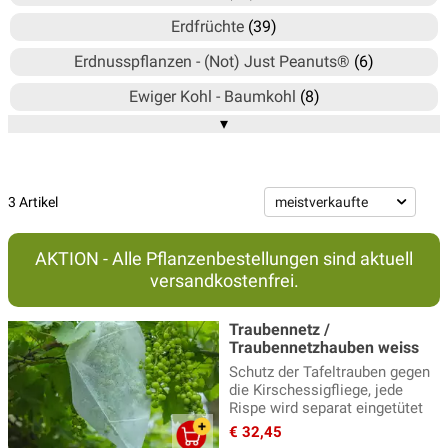
Erdfrüchte
(39)
Erdnusspflanzen - (Not) Just Peanuts®
(6)
Ewiger Kohl - Baumkohl
(8)
▾
Ewiges Gemüse® - EverVeg®
(60)
Freilandgurken
(3)
Freilandpaprika & Peperoni
(12)
3 Artikel
Gemüse für Schatten
(42)
AKTION - Alle Pflanzenbestellungen sind aktuell
Gurken Pflanzen
(6)
versandkostenfrei.
Hopfen
(8)
Traubennetz /
Kartoffeln
(6)
Traubennetzhauben weiss
Schutz der Tafeltrauben gegen
Kürbis Pflanzen
(11)
die Kirschessigfliege, jede
Rispe wird separat eingetütet
Meerkohl
(6)
€ 32,45
Mehrjährige Salatpflanzen
(8)