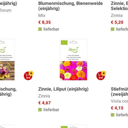
ijährig)
Blumenmischung, Bienenweide
Zinnie, 
(einjährig)
Selektio
florum
Mix
Zinnia
€ 8,35
€ 5,20
lieferbar
lieferb
ischung,
Zinnie, Liliput (einjährig)
Stiefmüt
ährig)
(zweijäh
Zinnia
Viola co
€ 4,67
€ 4,15
lieferbar
lieferb