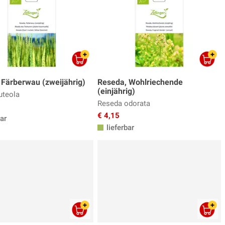
 Färberwau (zweijährig)
Reseda, Wohlriechende
(einjährig)
uteola
Reseda odorata
€ 4,15
ar
lieferbar