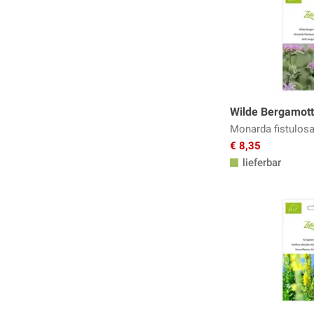
Topfpflanzen, Kübelpflanzen
Trockenblumen
Wildblumen
Zweijährige Frühlingsblumen
Wilde Bergamott
Monarda fistulos
€ 8,35
lieferbar