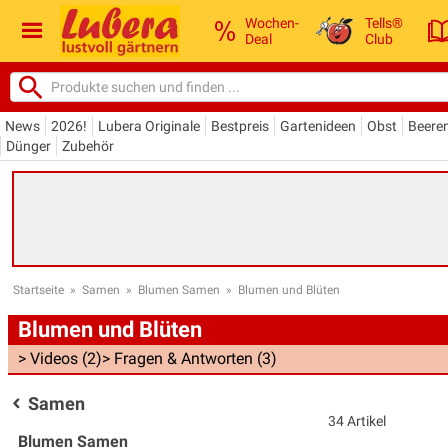
Wochen-
Tells®
Deal
Club
News
2026!
Lubera Originale
Bestpreis
Gartenideen
Obst
Beere
Dünger
Zubehör
Startseite
»
Samen
»
Blumen Samen
»
Blumen und Blüten
Blumen und Blüten
> Videos (2)
> Fragen & Antworten (3)
Samen
34 Artikel
Blumen Samen