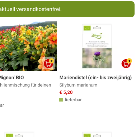
aktuell versandkostenfrei.
Mignon' BIO
Mariendistel (ein- bis zweijährig)
hlienmischung für deinen
Silybum marianum
€ 5,20
lieferbar
ar