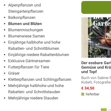
Alpenpflanzen und
Steingartenpflanzen
Balkonpflanzen
Blumen und Blüten
Blumenmischungen
Blumenwiese Samen
Einjährige halbhohe und hohe
Rabatten- und Schnittblumen
Einjährige niedere Rabattenblumen
Exklusive Gärtnersamen
Der essbare Gar
Futterpflanzen für Tiere
Gemüse und Kräu
und Topf
Gräser
Buch von Sabine 
Kletterpflanzen und Schlingpflanzen
Kobelt, Fotografi
Mehrjährige halbhohe und hohe
€ 34,50
Rabatten- und Schnittstauden
lieferbar
Mehrjährige niedere Stauden
Mohn
Sonnenblumen