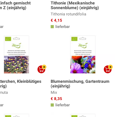
Einfach gemischt
Tithonie (Mexikanische
n Z (einjährig)
Sonnenblume) (einjährig)
Tithonia rotundifolia
€ 4,15
ar
lieferbar
terchen, Kleinblütiges
Blumenmischung, Gartentraum
rig)
(einjährig)
rnuta
Mix
€ 8,35
ar
lieferbar