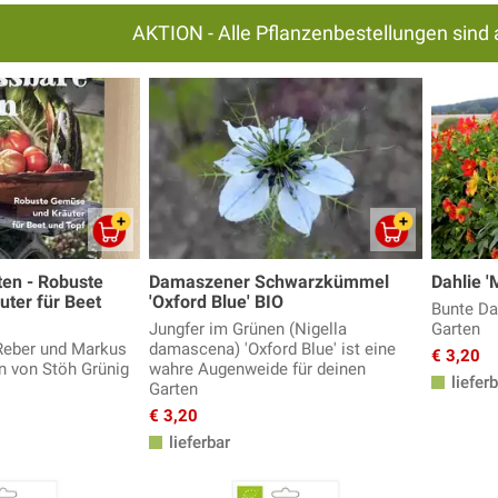
AKTION - Alle Pflanzenbestellungen sind 
ten - Robuste
Damaszener Schwarzkümmel
Dahlie '
ter für Beet
'Oxford Blue' BIO
Bunte Da
Jungfer im Grünen (Nigella
Garten
Reber und Markus
damascena) 'Oxford Blue' ist eine
€ 3,20
en von Stöh Grünig
wahre Augenweide für deinen
lieferb
Garten
€ 3,20
lieferbar