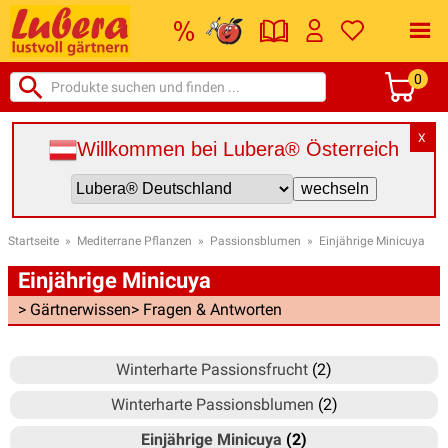
0
X
Willkommen bei Lubera® Österreich
Startseite
»
Mediterrane Pflanzen
»
Passionsblumen
»
Einjährige Minicuya
Einjährige Minicuya
> Gärtnerwissen
> Fragen & Antworten
Winterharte Passionsfrucht
(2)
Winterharte Passionsblumen
(2)
Einjährige Minicuya
(2)