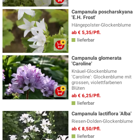
Malven
(5)
Campanula poscharskyana
'E.H. Frost'
Margerite - Leucanthemum
(5)
Hängepolster-Glockenblume
Mohn - Papaver
(6)
ab € 5,35/Pfl.
lieferbar
Mädchenauge
(9)
Nachtkerze - Oenothera
(4)
Campanula glomerata
Nelken
(8)
'Caroline'
Knäuel-Glockenblume
Nelkenwurz - Geum
(9)
'Caroline': Glockenblume mit
grossen, violettfarbenen
Oregano - Origanum
(9)
Blüten
Perlkörbchen - Anaphalis
(2)
ab € 6,25/Pfl.
lieferbar
Pfingstrosen
(63)
Campanula lactiflora 'Alba'
Phlox - Flammenblume
(46)
Riesen-Dolden-Glockenblume
Platterbse - Lathyrus
(5)
ab € 8,50/Pfl.
lieferbar
Prachtkerze - Gaura
(5)