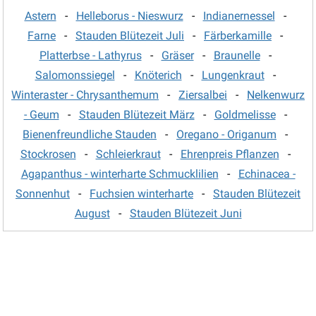
Astern
-
Helleborus - Nieswurz
-
Indianernessel
-
Farne
-
Stauden Blütezeit Juli
-
Färberkamille
-
Platterbse - Lathyrus
-
Gräser
-
Braunelle
-
Salomonssiegel
-
Knöterich
-
Lungenkraut
-
Winteraster - Chrysanthemum
-
Ziersalbei
-
Nelkenwurz
- Geum
-
Stauden Blütezeit März
-
Goldmelisse
-
Bienenfreundliche Stauden
-
Oregano - Origanum
-
Stockrosen
-
Schleierkraut
-
Ehrenpreis Pflanzen
-
Agapanthus - winterharte Schmucklilien
-
Echinacea -
Sonnenhut
-
Fuchsien winterharte
-
Stauden Blütezeit
August
-
Stauden Blütezeit Juni