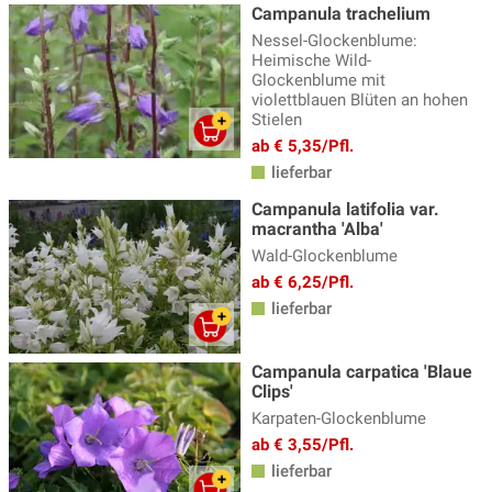
Funkien - Hosta
(34)
Campanula trachelium
Nessel-Glockenblume:
Gamander - Teucrium
(3)
Heimische Wild-
Glockenblume mit
Gänsekresse
(5)
violettblauen Blüten an hohen
Stielen
Geissbart
(4)
ab € 5,35/Pfl.
Gewürzfenchel
(3)
lieferbar
Glockenblume
(31)
Campanula latifolia var.
macrantha 'Alba'
Goldmelisse
(4)
Wald-Glockenblume
Helianthus - Staudensonnenblume
(4)
ab € 6,25/Pfl.
lieferbar
Helleborus - Nieswurz
(10)
Heuchera, Heucherella & Tiarella
(28)
Campanula carpatica 'Blaue
Clips'
Indianernessel
(12)
Karpaten-Glockenblume
Iris
(33)
ab € 3,55/Pfl.
lieferbar
Jakobsleiter
(2)