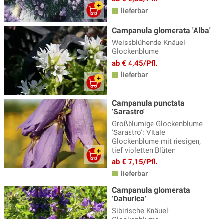
Skabiose
(7)
lieferbar
Sonnenauge - Heliopsis
(3)
Campanula glomerata 'Alba'
Sonnenbraut - Helenium
(17)
Weissblühende Knäuel-
Glockenblume
Sonnenhut - Rudbeckia
(8)
ab € 4,45/Pfl.
Sonnenröschen - Helianthemum
(13)
lieferbar
Spornblume
(2)
Campanula punctata
Staudenclematis
(11)
'Sarastro'
Staudenhibiskus
(13)
Großblumige Glockenblume
'Sarastro': Vitale
Sterndolde
(8)
Glockenblume mit riesigen,
tief violetten Blüten
Stockrosen
(11)
ab € 7,15/Pfl.
Storchschnabel
(54)
lieferbar
Campanula glomerata
Sumpfdotterblume - Caltha
(3)
'Dahurica'
Taglilien
(38)
Sibirische Knäuel-