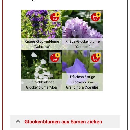
Knäuel-Glockenblume
Knäuel-Glockenblume
'Dahurica'
'Caroline'
Pfirsichblättrige
Pfirsichblättrige
Glockenblume
Glockenblume 'Alba'
'Grandiflora Coerulea'
Glockenblumen aus Samen ziehen