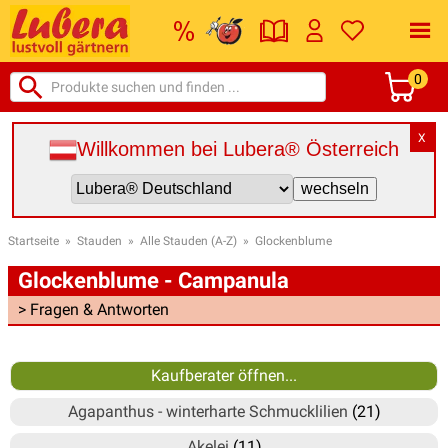
0
X
Willkommen bei Lubera® Österreich
Startseite
»
Stauden
»
Alle Stauden (A-Z)
»
Glockenblume
Glockenblume - Campanula
> Fragen & Antworten
Kaufberater öffnen...
Agapanthus - winterharte Schmucklilien
(21)
Akelei
(11)