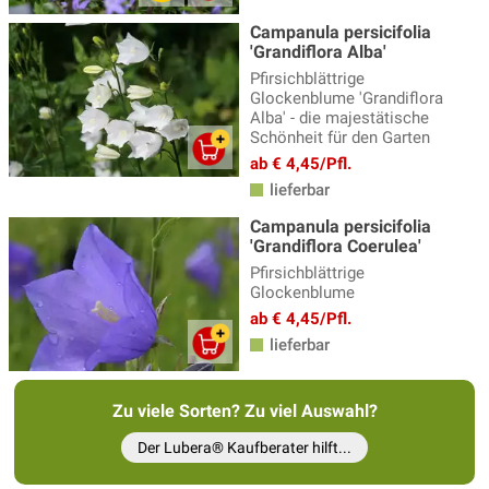
Eisenhut
(3)
Campanula persicifolia
Elfenblumen
(13)
'Grandiflora Alba'
Pfirsichblättrige
Erigeron - Feinstrahlaster
(3)
Glockenblume 'Grandiflora
Alba' - die majestätische
Fackellilie
(9)
Schönheit für den Garten
Fädige Palmlilie
(1)
ab € 4,45/Pfl.
lieferbar
Färberkamille
(3)
Campanula persicifolia
Farne
(23)
'Grandiflora Coerulea'
Fetthenne
(21)
Pfirsichblättrige
Glockenblume
Fingerhut - Digitalis
(6)
ab € 4,45/Pfl.
lieferbar
Fingerkraut
(9)
Flockenblume
(4)
Zu viele Sorten? Zu viel Auswahl?
Frauenmantel - Alchemilla
(5)
Der Lubera® Kaufberater hilft...
Fuchsien winterharte
(14)