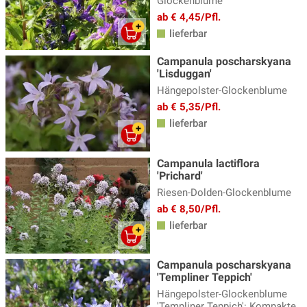
Glockenblume
Thymian - Thymus
(19)
ab € 4,45/Pfl.
Tränendes Herz - Dicentra
(4)
lieferbar
Trollblume
(2)
Campanula poscharskyana
'Lisduggan'
Veilchen
(6)
Hängepolster-Glockenblume
Wermut - Artemisia
(9)
ab € 5,35/Pfl.
lieferbar
Wiesenknopf - Sanguisorba
(10)
Wiesenraute
(8)
Campanula lactiflora
'Prichard'
Winteraster - Chrysanthemum
(12)
Riesen-Dolden-Glockenblume
Wolfsmilch - Euphorbia
(13)
ab € 8,50/Pfl.
Ziersalbei
(15)
lieferbar
Ziest - Stachys
(5)
Campanula poscharskyana
'Templiner Teppich'
Hängepolster-Glockenblume
'Templiner Teppich': Kompakte