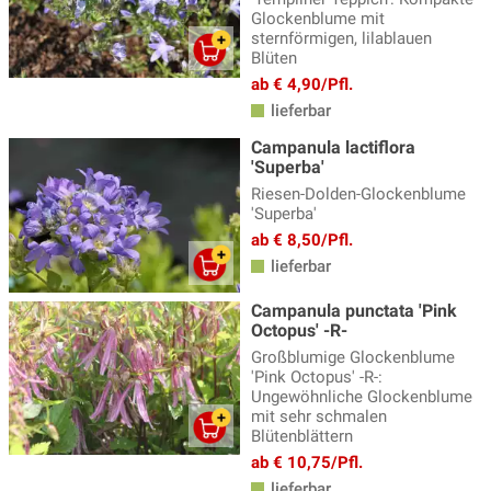
Glockenblume mit
sternförmigen, lilablauen
Blüten
ab € 4,90/Pfl.
lieferbar
Campanula lactiflora
'Superba'
Riesen-Dolden-Glockenblume
'Superba'
ab € 8,50/Pfl.
lieferbar
Campanula punctata 'Pink
Octopus' -R-
Großblumige Glockenblume
'Pink Octopus' -R-:
Ungewöhnliche Glockenblume
mit sehr schmalen
Blütenblättern
ab € 10,75/Pfl.
lieferbar