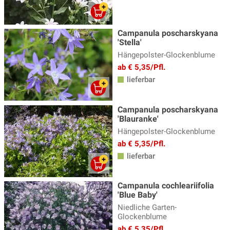
Prachtscharte - Liatris
(3)
Campanula poscharskyana
Prachtspiere
(17)
'Stella'
Primeln - Primula
(15)
Hängepolster-Glockenblume
ab € 5,35/Pfl.
Ranunculus - Hahnenfuss
(4)
lieferbar
Reiherschnabel - Erodium
(2)
Rittersporn - Delphinium
(19)
Campanula poscharskyana
'Blauranke'
Salomonssiegel
(3)
Hängepolster-Glockenblume
Saxifraga - Steinbrech
(6)
ab € 5,35/Pfl.
lieferbar
Schafgarbe
(15)
Schleierkraut
(9)
Campanula cochleariifolia
'Blue Baby'
Schleifenblume
(3)
Niedliche Garten-
Silberkerzen
(7)
Glockenblume
ab € 5,35/Pfl.