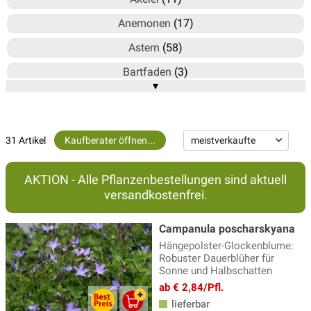
Anemonen
(17)
Astern
(58)
Bartfaden
(3)
▾
Bergminze - Calamintha
(3)
Blausternbusch - Amsonia
(3)
31 Artikel
Kaufberater öffnen...
Bergenie
(15)
Brandkraut
(2)
AKTION - Alle Pflanzenbestellungen sind aktuell
Braunelle
(4)
versandkostenfrei.
Delosperma - Mittagsblume
(6)
Campanula poscharskyana
Duftnessel
(4)
Hängepolster-Glockenblume:
Robuster Dauerblüher für
Echinacea - Sonnenhut
(20)
Sonne und Halbschatten
ab € 2,84/Pfl.
Ehrenpreis Pflanzen
(17)
lieferbar