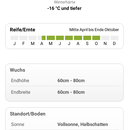
Winterhärte
-16 °C und tiefer
Reife/Ernte
Mitte April bis Ende Oktober
J
F
M
A
M
J
J
A
S
O
N
D
Wuchs
Endhöhe
60cm - 80cm
Endbreite
60cm - 80cm
Standort/Boden
Sonne
Vollsonne, Halbschatten