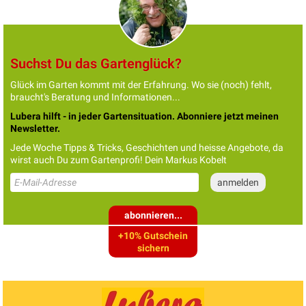
Suchst Du das Gartenglück?
Glück im Garten kommt mit der Erfahrung. Wo sie (noch) fehlt,
braucht's Beratung und Informationen...
Lubera hilft - in jeder Gartensituation. Abonniere jetzt meinen
Newsletter.
Jede Woche Tipps & Tricks, Geschichten und heisse Angebote, da
wirst auch Du zum Gartenprofi! Dein Markus Kobelt
abonnieren...
+10% Gutschein
sichern