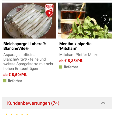
Bleichspargel Lubera®
Mentha x piperita
BlancheVite®
'Mitcham'
Asparagus officinalis
Mitcham-Pfeffer-Minze
BlancheVite® - feine und
ab € 5,35/Pfl.
weisse Spargelsorte mit sehr
lieferbar
hohen Ernteerträgen
ab € 8,50/Pfl.
lieferbar
Kundenbewertungen (74)