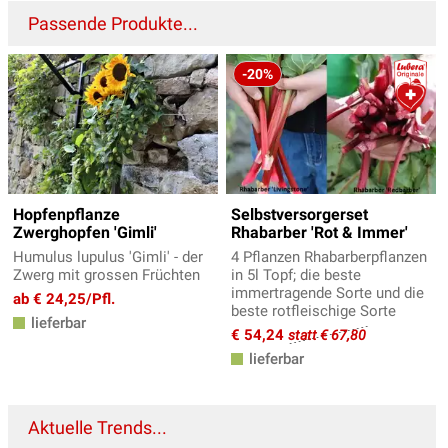
Passende Produkte...
-20%
Hopfenpflanze
Selbstversorgerset
Zwerghopfen 'Gimli'
Rhabarber 'Rot & Immer'
Humulus lupulus 'Gimli' - der
4 Pflanzen Rhabarberpflanzen
Zwerg mit grossen Früchten
in 5l Topf; die beste
immertragende Sorte und die
ab € 24,25/Pfl.
beste rotfleischige Sorte
lieferbar
€ 54,24
statt € 67,80
lieferbar
Aktuelle Trends...