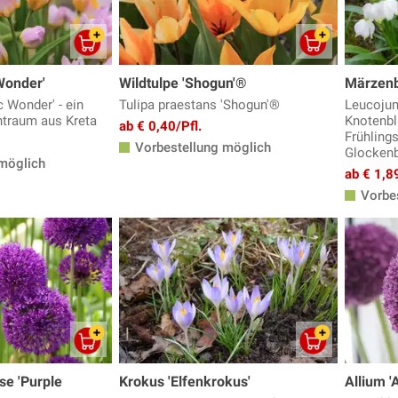
 Wonder'
Wildtulpe 'Shogun'®
Märzen
c Wonder' - ein
Tulipa praestans 'Shogun'®
Leucojum
ntraum aus Kreta
Knotenbl
ab € 0,40/Pfl.
Frühling
Vorbestellung möglich
Glockenb
möglich
ab € 1,89
Vorbes
se 'Purple
Krokus 'Elfenkrokus'
Allium 