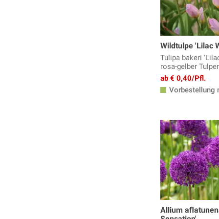
Winterlinge
Zwergiris
Blumenzwiebel-Beete
Blumenzwiebel-Lasagne
Wildtulpe 'Lilac
Blumenzwiebel-Mischungen
Tulipa bakeri 'Lila
rosa-gelber Tulpe
Blumenzwiebeln mit gefüllten Blüten
ab € 0,40/Pfl.
Blumenzwiebeln für Bienen
Vorbestellung 
Blumenzwiebeln für trockene
Standorte
Blumenzwiebeln für Schatten
Blumenzwiebeln zum Verwildern
Blumenzwiebeln zum Vortreiben
Allium aflatunen
Sensation'