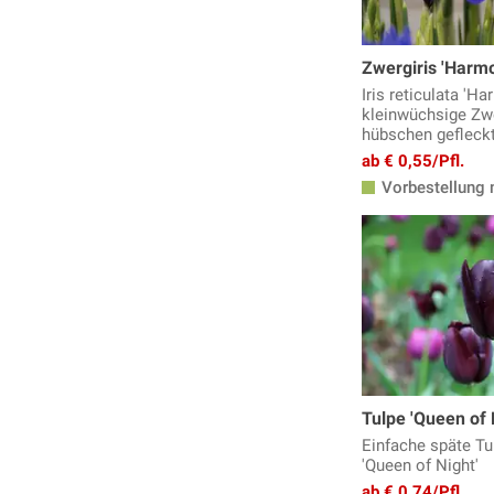
Zwergiris 'Harm
Iris reticulata 'Ha
kleinwüchsige Zwe
hübschen gefleck
ab € 0,55/Pfl.
Vorbestellung 
Tulpe 'Queen of 
Einfache späte Tul
'Queen of Night'
ab € 0,74/Pfl.