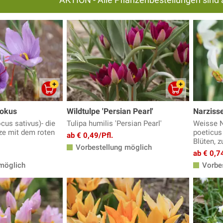
rokus
Wildtulpe 'Persian Pearl'
Narzisse
cus sativus)- die
Tulipa humilis 'Persian Pearl'
Weisse N
ze mit dem roten
poeticus 
ab € 0,49/Pfl.
Blüten, 
Vorbestellung möglich
ab € 0,74
möglich
Vorbes