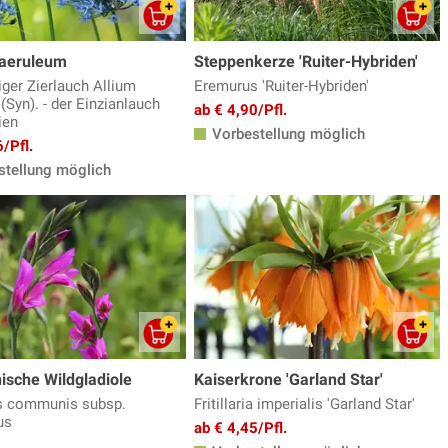
caeruleum
Steppenkerze 'Ruiter-Hybriden'
iger Zierlauch Allium
Eremurus 'Ruiter-Hybriden'
Syn). - der Einzianlauch
ab € 4,90/Pfl.
ien
Vorbestellung möglich
/Pfl.
tellung möglich
ische Wildgladiole
Kaiserkrone 'Garland Star'
s communis subsp.
Fritillaria imperialis 'Garland Star'
us
ab € 4,45/Pfl.