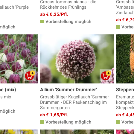
Crocus tommasinianus - die
Grossblü
ellauch 'Purple
Rückkehr des Frühlings
'Ambassa
Zierlauc
ab € 0,25/Pfl.
ab € 6,70
Vorbestellung möglich
möglich
Vorbes
e (mix)
Allium 'Summer Drummer'
Steppen
is mix
Grossblütiger Kugellauch 'Summer
Eremurus 
Drummer' - DER Paukenschlag im
kompakt
Sommergarten
Steppenk
möglich
ab € 1,65/Pfl.
ab € 4,45
Vorbestellung möglich
Vorbes