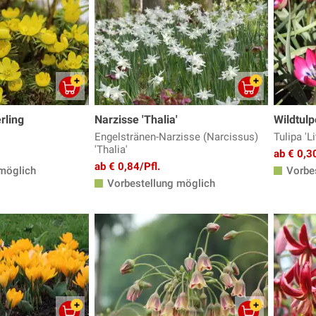
rling
Narzisse 'Thalia'
Wildtulp
Engelstränen-Narzisse (Narcissus)
Tulipa 'L
'Thalia'
ab € 0,30
ab € 0,84/Pfl.
möglich
Vorbes
Vorbestellung möglich