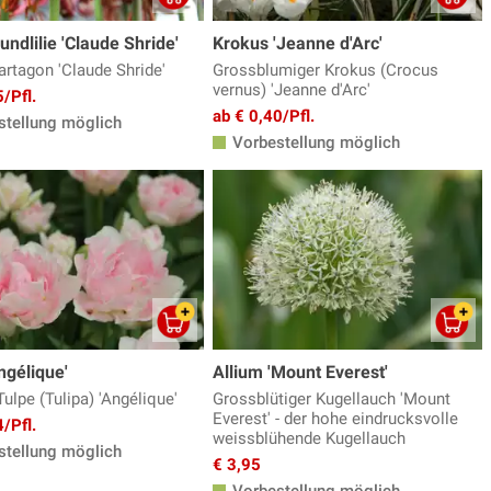
ndlilie 'Claude Shride'
Krokus 'Jeanne d'Arc'
artagon 'Claude Shride'
Grossblumiger Krokus (Crocus
vernus) 'Jeanne d'Arc'
/Pfl.
ab € 0,40/Pfl.
tellung möglich
Vorbestellung möglich
ngélique'
Allium 'Mount Everest'
Tulpe (Tulipa) 'Angélique'
Grossblütiger Kugellauch 'Mount
Everest' - der hohe eindrucksvolle
/Pfl.
weissblühende Kugellauch
tellung möglich
€ 3,95
Vorbestellung möglich