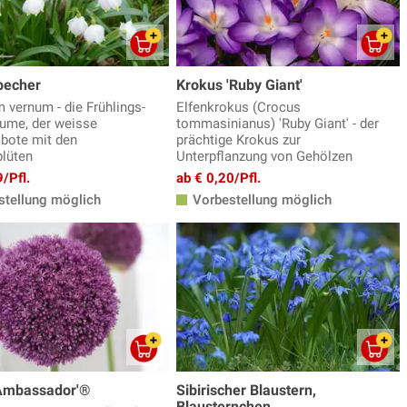
becher
Krokus 'Ruby Giant'
 vernum - die Frühlings-
Elfenkrokus (Crocus
ume, der weisse
tommasinianus) 'Ruby Giant' - der
sbote mit den
prächtige Krokus zur
lüten
Unterpflanzung von Gehölzen
/Pfl.
ab € 0,20/Pfl.
tellung möglich
Vorbestellung möglich
'Ambassador'®
Sibirischer Blaustern,
Blausternchen