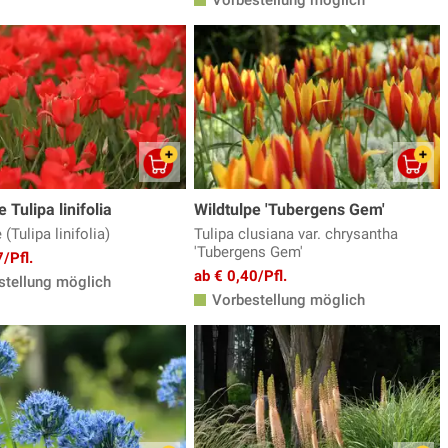
 Tulipa linifolia
Wildtulpe 'Tubergens Gem'
 (Tulipa linifolia)
Tulipa clusiana var. chrysantha
'Tubergens Gem'
/Pfl.
ab € 0,40/Pfl.
tellung möglich
Vorbestellung möglich