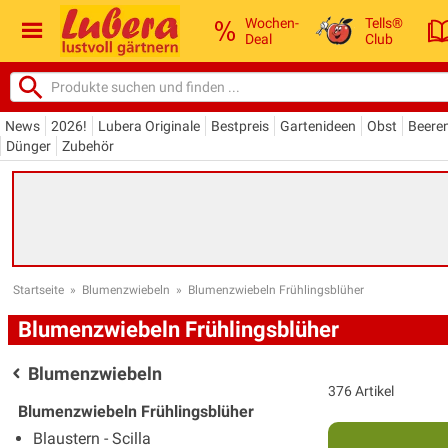
Wochen-
Tells®
Deal
Club
News
2026!
Lubera Originale
Bestpreis
Gartenideen
Obst
Beere
Dünger
Zubehör
Startseite
»
Blumenzwiebeln
»
Blumenzwiebeln Frühlingsblüher
Blumenzwiebeln Frühlingsblüher
Blumenzwiebeln
376 Artikel
Blumenzwiebeln Frühlingsblüher
Blaustern - Scilla