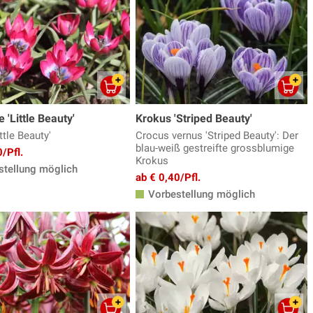
e 'Little Beauty'
Krokus 'Striped Beauty'
ittle Beauty'
Crocus vernus 'Striped Beauty': Der
blau-weiß gestreifte grossblumige
/Pfl.
Krokus
tellung möglich
ab € 0,40/Pfl.
Vorbestellung möglich