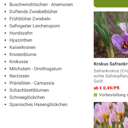
Buschwindröschen - Anemonen
Duftende Zwiebelblüher
Frühblüher Zwiebeln
Gefingerter Lerchensporn
Hundszahn
Hyazinthen
Kaiserkronen
Knotenblume
Krokusse
Krokus Safrank
Milchstern - Ornithogalum
Safrankrokus (Cro
Narzissen
echte Safranpflan
Gold
Prärielilien - Camassia
ab € 0,49/Pfl.
Schachbrettblumen
Vorbestellung 
Schneeglöckchen
Spanisches Hasenglöckchen
Sternhyazinthe - Chionodoxa
Traubenhyazinthen
Tulpenzwiebeln