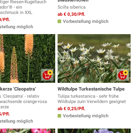
tiger Riesen-Kugellauch
dor'® - ein
Scilla siberica
hschmuck in XXL
ab € 0,30/Pfl.
/Pfl.
Vorbestellung möglich
tellung möglich
kerze 'Cleopatra'
Wildtulpe Turkestanische Tulpe
'Cleopatra' - relativ
Tulipa turkestanica - sehr frühe
wachsende orange-rosa
Wildtulpe zum Verwildern geeignet
erze
ab € 0,25/Pfl.
/Pfl.
Vorbestellung möglich
tellung möglich