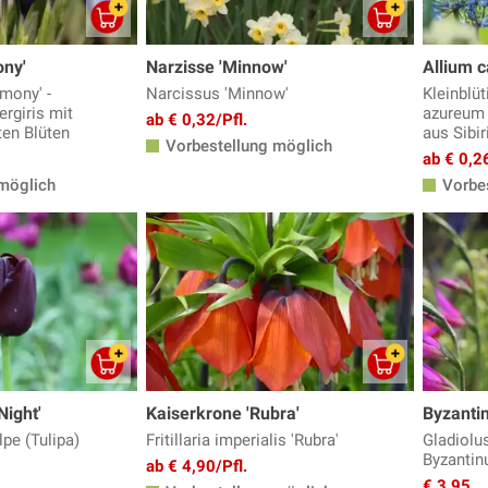
ony'
Narzisse 'Minnow'
Allium 
rmony' -
Narcissus 'Minnow'
Kleinblüt
rgiris mit
azureum (
ab € 0,32/Pfl.
ten Blüten
aus Sibir
Vorbestellung möglich
ab € 0,26
möglich
Vorbes
Night'
Kaiserkrone 'Rubra'
Byzantin
pe (Tulipa)
Fritillaria imperialis 'Rubra'
Gladiolu
Byzantin
ab € 4,90/Pfl.
€ 3,95