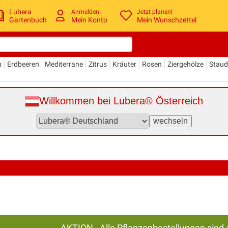
Lubera
Anmelden!
Jetzt planen!
Gartenbuch
Mein Konto
Mein Wunschzettel
n
Erdbeeren
Mediterrane
Zitrus
Kräuter
Rosen
Ziergehölze
Stau
Willkommen bei Lubera® Österreich
AKTION - Alle Pflanzenbestellungen sind 