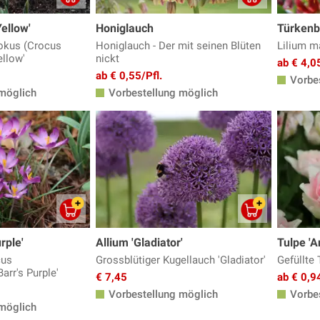
ellow'
Honiglauch
Türkenbu
okus (Crocus
Honiglauch - Der mit seinen Blüten
Lilium m
ellow'
nickt
ab € 4,05
ab € 0,55/Pfl.
Vorbes
möglich
Vorbestellung möglich
rple'
Allium 'Gladiator'
Tulpe 'A
cus
Grossblütiger Kugellauch 'Gladiator'
Gefüllte 
arr's Purple'
€ 7,45
ab € 0,94
Vorbestellung möglich
Vorbes
möglich