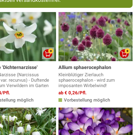
 'Dichternarzisse'
Allium sphaerocephalon
arzisse (Narcissus
Kleinblütiger Zierlauch
var. recurvus) - Duftende
sphaerocephalon - wird zum
zum Verwildern im Garten
imposanten Wirbelwind!
/Pfl.
ab € 0,26/Pfl.
tellung möglich
Vorbestellung möglich