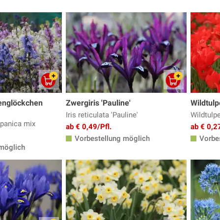
englöckchen
Zwergiris 'Pauline'
Wildtulpe
Iris reticulata 'Pauline'
Wildtulpe
spanica mix
ab € 0,49/Pfl.
ab € 0,27
Vorbestellung möglich
Vorbes
möglich