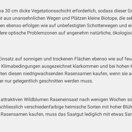
twa 30 cm dicke Vegetationsschicht erforderlich, sodass diese
aus unansehnlichen Wegen und Plätzen kleine Biotope, die sel
latten ebenso erfolgen wie auf unbefestigten Schotterwegen und 
ere optische Problemzonen auf angenehm natürliche, ökologisc
insatz auf sonnigen und trockenen Flächen ebenso wie auf feuc
igen Klimabedingungen ausgezeichnet klarkommen und bei hohen
llten diesen niedrigwachsenden Rasensamen kaufen, wenn sie auf
er nur gelegentlich geschnitten werden muss.
r attraktiven Wildblumen Raseneinsaat nach wenigen Wochen so
chliesslich verschiedenfarbige heimische Sorten mit hoher Blüh
Rasensamen kaufen, muss das Saatgut lediglich mit etwas Sand g