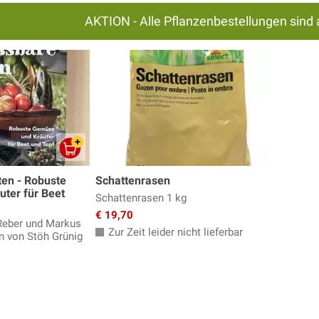
AKTION - Alle Pflanzenbestellungen sind 
ten - Robuste
Schattenrasen
ter für Beet
Schattenrasen 1 kg
€ 19,70
Reber und Markus
Zur Zeit leider nicht lieferbar
en von Stöh Grünig