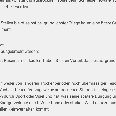
mals vollständig austrocknen, sollte beim Schneiden etwa ein Z
 befreit werden.
tellen bleibt selbst bei gründlichster Pflege kaum eine ältere 
iment:
at;
 ausgebracht werden;
at Rasensamen kaufen, haben Sie den Vorteil, dass es aufgru
sich weder von längeren Trockenperioden noch übermässiger Feuch
 Wuchs erfreuen. Vorzugsweise an trockenen Standorten eingesetz
gen durch Sport oder Spiel und hat, was seine spätere Düngung 
aatgutverluste durch Vogelfrass oder starken Wind nahezu ausg
nellen Keimverhalten kommt.