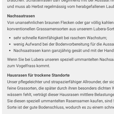
brauchen. Schattenrasen darf beginnend mit der Aussaat nie
und muss ab Herbst regelmässig vom herabgefallenen Laub
Nachsaatrasen
Von unansehnlichen braunen Flecken oder gar völlig kahlen S
konventionellen Grassamensorten aus unserem Lubera-Sort
sehr schnelle Keimfähigkeit bei raschem Wachstum;
wenig Aufwand bei der Bodenvorbereitung für die Aussa
Nachsaatrasen kann ganzjährig gesät und mit der Hand
Wenn Sie bei Lubera unseren speziell ummantelten Nachsa
zum Vogelfrass kommt.
Hausrasen für trockene Standorte
Unser pflegeleichter und strapazierfähiger Allrounder, der 
feine Grassorten, die später durch ihren besonders dichten
wässern fehlt, verträgt dieser Hausrasen mittlere Belastun
Sie diesen speziell ummantelten Rasensamen kaufen, sind S
Sorte ist der gute Bodenschluss, wodurch es zu einem sch