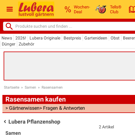
Wochen-
Tells®
Deal
Club
News
2026!
Lubera Originale
Bestpreis
Gartenideen
Obst
Beere
Dünger
Zubehör
Startseite
»
Samen
»
Rasensamen
Rasensamen kaufen
> Gärtnerwissen
> Fragen & Antworten
Lubera Pflanzenshop
2 Artikel
Samen