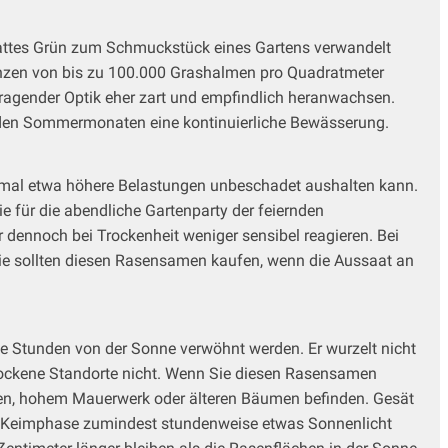
s sattes Grün zum Schmuckstück eines Gartens verwandelt
lanzen von bis zu 100.000 Grashalmen pro Quadratmeter
orragender Optik eher zart und empfindlich heranwachsen.
n den Sommermonaten eine kontinuierliche Bewässerung.
h mal etwa höhere Belastungen unbeschadet aushalten kann.
e für die abendliche Gartenparty der feiernden
dennoch bei Trockenheit weniger sensibel reagieren. Bei
 Sie sollten diesen Rasensamen kaufen, wenn die Aussaat an
ge Stunden von der Sonne verwöhnt werden. Er wurzelt nicht
trockene Standorte nicht. Wenn Sie diesen Rasensamen
den, hohem Mauerwerk oder älteren Bäumen befinden. Gesät
er Keimphase zumindest stundenweise etwas Sonnenlicht