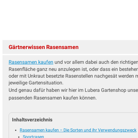
Katzengras Samen
Kohl Samen
Küchenkräuter Samen
Kürbissamen
Lauchsamen
Mais Samen
Gärtnerwissen Rasensamen
Mangold Samen
Melonen Samen
Rasensamen kaufen
und vor allem dabei auch den richtige
Microgreens, Keimlinge
Rasenfläche ganz neu anzulegen ist, oder dass ein bestehe
oder mit Unkraut besetzte Rasenstellen nachgesät werden 
Minigemüse für Balkon und Terrasse
jeweilige Gartensituation.
Okra Samen
Und genau dafür haben wir hier im Lubera Gartenshop uns
Paprika Samen
passenden Rasensamen kaufen können.
Pastinaken Samen
Petersilie Samen
Physalis Samen
Inhaltsverzeichnis
Radieschen Samen
Rasensamen
Rasensamen kaufen – Die Sorten und ihr Verwendungszweck
Sportrasen
Rettich