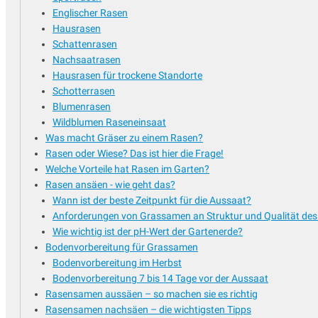
Englischer Rasen
Ringelblume
Hausrasen
Rote Bete Samen
Schattenrasen
Saatkartoffeln
Nachsaatrasen
Salate Samen
Hausrasen für trockene Standorte
Schnittlauchsamen
Schotterrasen
Schwarzwurzel
Blumenrasen
Wildblumen Raseneinsaat
Sellerie Samen
Was macht Gräser zu einem Rasen?
Sonstige Hülsenfrüchte
Rasen oder Wiese? Das ist hier die Frage!
Spinat Samen
Welche Vorteile hat Rasen im Garten?
Tomatensamen
Rasen ansäen - wie geht das?
Tomatillo Samen
Wann ist der beste Zeitpunkt für die Aussaat?
Wintergemüse Samen
Anforderungen von Grassamen an Struktur und Qualität de
Wurzel- und Knollengemüse
Wie wichtig ist der pH-Wert der Gartenerde?
Wurzelpetersilie
Bodenvorbereitung für Grassamen
Bodenvorbereitung im Herbst
Zucchetti Samen
Bodenvorbereitung 7 bis 14 Tage vor der Aussaat
Zwiebel Samen
Rasensamen aussäen – so machen sie es richtig
Rasensamen nachsäen – die wichtigsten Tipps