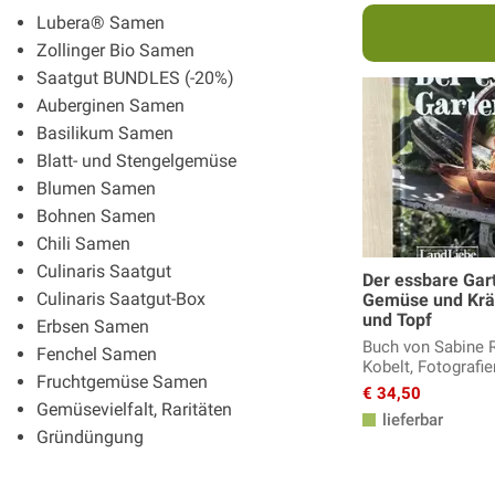
Lubera® Samen
Zollinger Bio Samen
Saatgut BUNDLES (-20%)
Auberginen Samen
Basilikum Samen
Blatt- und Stengelgemüse
Blumen Samen
Bohnen Samen
Chili Samen
Culinaris Saatgut
Der essbare Gar
Culinaris Saatgut-Box
Gemüse und Kräu
und Topf
Erbsen Samen
Buch von Sabine 
Fenchel Samen
Kobelt, Fotografi
Fruchtgemüse Samen
€ 34,50
Gemüsevielfalt, Raritäten
lieferbar
Gründüngung
Gurken Samen
Karotten Samen