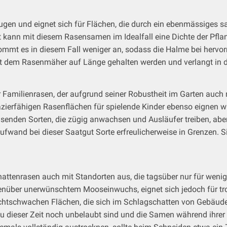
rzeugen und eignet sich für Flächen, die durch ein ebenmässige
t kann mit diesem Rasensamen im Idealfall eine Dichte der Pf
t kommt es in diesem Fall weniger an, sodass die Halme bei herv
 mit dem Rasenmäher auf Länge gehalten werden und verlangt i
r Familienrasen, der aufgrund seiner Robustheit im Garten auc
azierfähigen Rasenflächen für spielende Kinder ebenso eignen wi
nden Sorten, die zügig anwachsen und Ausläufer treiben, aber 
aufwand bei dieser Saatgut Sorte erfreulicherweise in Grenzen.
attenrasen auch mit Standorten aus, die tagsüber nur für weni
egenüber unerwünschtem Mooseinwuchs, eignet sich jedoch für 
lichtschwachen Flächen, die sich im Schlagschatten von Gebäu
 zu dieser Zeit noch unbelaubt sind und die Samen während ihr