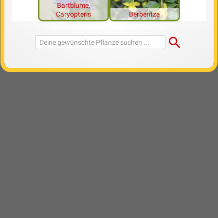
Bartblume,
Caryopteris
Berberitze