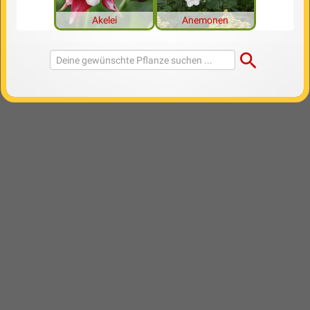
Akelei
Anemonen