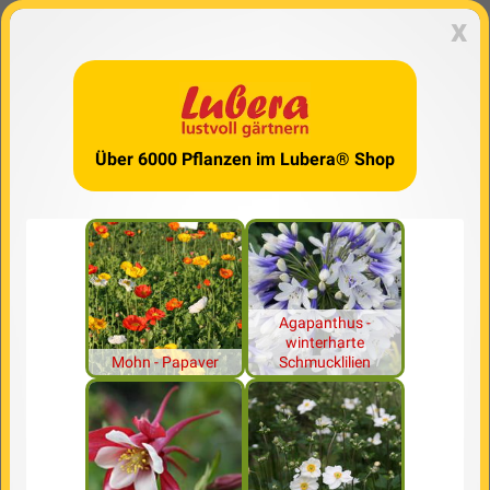
x
Über 6000 Pflanzen im Lubera® Shop
Agapanthus -
winterharte
Mohn - Papaver
Schmucklilien