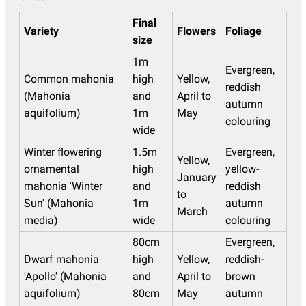
Final
Variety
Flowers
Foliage
size
1m
Evergreen,
Common mahonia
high
Yellow,
reddish
(Mahonia
and
April to
autumn
aquifolium)
1m
May
colouring
wide
Winter flowering
1.5m
Evergreen,
Yellow,
ornamental
high
yellow-
January
mahonia 'Winter
and
reddish
to
Sun' (Mahonia
1m
autumn
March
media)
wide
colouring
80cm
Evergreen,
Dwarf mahonia
high
Yellow,
reddish-
'Apollo' (Mahonia
and
April to
brown
aquifolium)
80cm
May
autumn