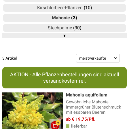
Kirschlorbeer-Pflanzen
(10)
Mahonie
(3)
Stechpalme
(30)
▾
Weitere immergrüne Laubgehölze
(67)
3 Artikel
AKTION - Alle Pflanzenbestellungen sind aktuell
versandkostenfrei.
Mahonia aquifolium
Gewöhnliche Mahonie -
immergrüner Blütenschmuck
mit essbaren Beeren
ab € 19,75/Pfl.
lieferbar