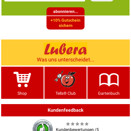
abonnieren...
+10% Gutschein
sichern
Was uns unterscheidet...
Shop
Tells® Club
Gartenbuch
Kundenfeedback
Kundenbewertungen /5