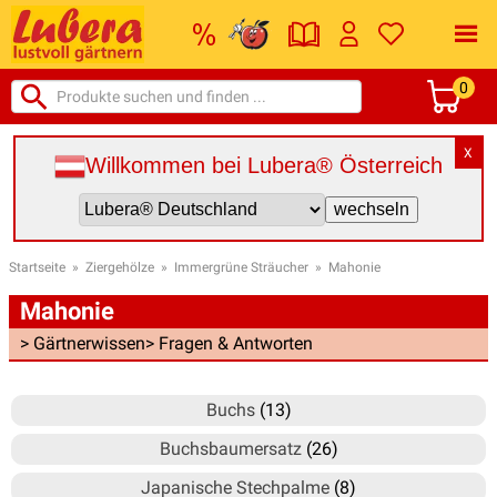
0
X
Willkommen bei Lubera® Österreich
Startseite
»
Ziergehölze
»
Immergrüne Sträucher
»
Mahonie
Mahonie
> Gärtnerwissen
> Fragen & Antworten
Buchs
(13)
Buchsbaumersatz
(26)
Japanische Stechpalme
(8)