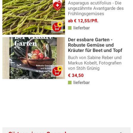
Teepflanzen, Gewürzpflanzen
(32)
Asparagus acutifolius - Die
ungezähmte Avantgarde des
Tomatenpflanzen
(46)
Frühlingsgemüses
ab € 12,55/Pfl.
Tomatillo
(3)
lieferbar
Yacon
(3)
Der essbare Garten -
Yam
(2)
Robuste Gemüse und
Kräuter für Beet und Topf
Zucchini / Zucchetti
(6)
Buch von Sabine Reber und
Markus Kobelt, Fotografien
Zuckermais
(8)
von Stöh Grünig
Zwiebelpflanzen, Lauchpflanzen
(8)
€ 34,50
lieferbar