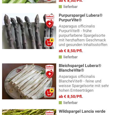
ab € 8,50/Pfl.
lieferbar
Melonen Pflanzen
(5)
Purpurspargel Lubera®
Oca - knolliger Sauerklee
(5)
PurpurVite®
Asparagus officinalis
Paprika Pflanzen
(13)
PurpurVite® - frühe
Pepino
purpurfarbene Spargelsorte
(2)
mit herzhaftem Geschmack
Pflanzzubehör
(7)
und gesunden Inhaltsstoffen
ab € 8,50/Pfl.
Physalis, Andenbeeren
(5)
lieferbar
Rhabarber
(12)
Bleichspargel Lubera®
BlancheVite®
Spargel
(5)
Asparagus officinalis
Strauchbasilikum
(8)
BlancheVite® - feine und
weisse Spargelsorte mit sehr
Süssholz
(2)
hohen Ernteerträgen
ab € 8,50/Pfl.
Süsskartoffel Pflanzen
(15)
lieferbar
Szechuan Pfeffer
(5)
Wildspargel Lancia verde