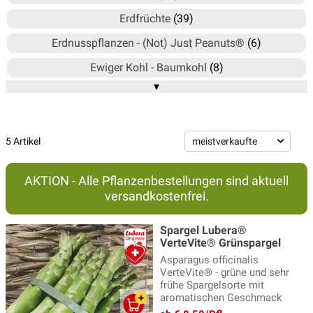
Erdfrüchte
(39)
Erdnusspflanzen - (Not) Just Peanuts®
(6)
Ewiger Kohl - Baumkohl
(8)
▾
Ewiges Gemüse® - EverVeg®
(60)
Freilandgurken
(3)
Freilandpaprika & Peperoni
(12)
5 Artikel
Gemüse für Schatten
(42)
AKTION - Alle Pflanzenbestellungen sind aktuell
Gurken Pflanzen
(6)
versandkostenfrei.
Hopfen
(8)
Spargel Lubera®
Kartoffeln
(6)
VerteVite® Grünspargel
Asparagus officinalis
Kürbis Pflanzen
(11)
VerteVite® - grüne und sehr
frühe Spargelsorte mit
Meerkohl
(6)
aromatischen Geschmack
Mehrjährige Salatpflanzen
(8)