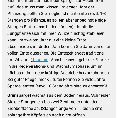
Erst im dritten Jahr läuft der Spargel zur Höchstform
auf - das muss man wissen. Im ersten Jahr der
Pflanzung sollten Sie möglichst nicht ernten (evtl. 1-3
Stangen pro Pflanze, es sollten aber unbedingt einige
Stangen Blattmasse bilden können), damit die
Jungpflanze sich mit ihren Wurzeln richtig etablieren
kann, im zweiten Jahr nur eine kleine Ernte
abschneiden, im dritten Jahr können Sie dann von einer
vollen Ernte ausgehen. Die Erntezeit endet traditionell
am 24. Juni (
Johanni
). Anschliessend geht die Pflanze
in die Regenerations- und Wachstumsphase, um im
nächsten Jahr neue kräftige Austriebe hervorzubringen.
Bei guter Pflege Ihrer Kulturen können Sie viele Jahre
Spargel ernten (etwa 10 Standjahre sind zu erwarten)!
Grünspargel
wächst aus dem Boden heraus. Schneiden
Sie die Stangen ein bis zwei Zentimeter unter der
Erdoberfläche ab. (Stangenlänge von 15 bis 25 cm),
solange ihre Köpfe sich noch nicht öffnen.