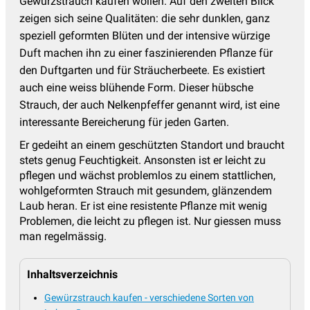
Gewürzstrauch kaufen wollen. Auf den zweiten Blick
Rosenbegleiter Gehölze
(62)
zeigen sich seine Qualitäten: die sehr dunklen, ganz
Rosenforsythie
(2)
speziell geformten Blüten und der intensive würzige
Duft machen ihn zu einer faszinierenden Pflanze für
Schneeballstrauch
(28)
den Duftgarten und für Sträucherbeete. Es existiert
Schneebeere
(4)
auch eine weiss blühende Form. Dieser hübsche
Strauch, der auch Nelkenpfeffer genannt wird, ist eine
Sommerblüher
(126)
interessante Bereicherung für jeden Garten.
Sommerflieder
(28)
Er gedeiht an einem geschützten Standort und braucht
Spiersträucher, Spiraea
(23)
stets genug Feuchtigkeit. Ansonsten ist er leicht zu
pflegen und wächst problemlos zu einem stattlichen,
Staudenhibiskus
(13)
wohlgeformten Strauch mit gesundem, glänzendem
Sträucher für den Schatten
(302)
Laub heran. Er ist eine resistente Pflanze mit wenig
Problemen, die leicht zu pflegen ist. Nur giessen muss
Säckelblume, Ceanothus
(10)
man regelmässig.
Tamariske
(3)
Inhaltsverzeichnis
Weiden
(13)
Gewürzstrauch kaufen - verschiedene Sorten von
Weigelien, Weigela
(19)