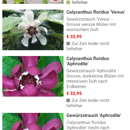
lieferbar
Ginster, Geissklee
(12)
Calycanthus floridus 'Venus'
Gewürzstrauch 'Venus' -
Glanzmispel
(15)
Grosse weisse Blüten mit
exotischem Duft
Grosssträucher
(41)
€ 32,95
Hartriegel
(21)
Zur Zeit leider nicht
lieferbar
Heckenkirsche
(3)
Calycanthus floridus
Hibiskus
(36)
'Aphrodite'
Hortensien
(148)
Gewürzstrauch 'Aphrodite' -
Grosse, dunkelrote Blüten mit
Johanniskraut
(3)
intensivem Duft nach
Erdbeeren
Judasbaum
(13)
€ 32,95
Zur Zeit leider nicht
Karamellbeere, Schöne Leycesterie
(2)
lieferbar
Lagerstroemia, Kreppmyrte
(9)
Gewürzstrauch 'Aphrodite'
Lavendel Pflanzen
(14)
Calycanthus floridus
'Aphrodite' riecht nach