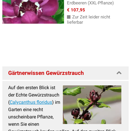
Lebkuchenbaum
(2)
Erdbeeren (XXL-Pflanze)
€ 107,95
Liebesperlenstrauch
(3)
Zur Zeit leider nicht
Liguster
(6)
lieferbar
Mahonie
(3)
Mönchspfeffer
(9)
Orangenblume
(7)
Perlmuttstrauch, Kolkwitzie
(6)
Gärtnerwissen Gewürzstrauch
Perückenstrauch
(8)
Pfaffenhütchen
(9)
Auf den ersten Blick ist
Philadelphus, Pfeifensträucher
(9)
der Echte Gewürzstrauch
(
Calycanthus floridus
) im
Pimpernuss
(1)
Garten eine recht
Prunkspiere
(3)
unscheinbare Pflanze,
wenn Sie einen
Robinie
(4)