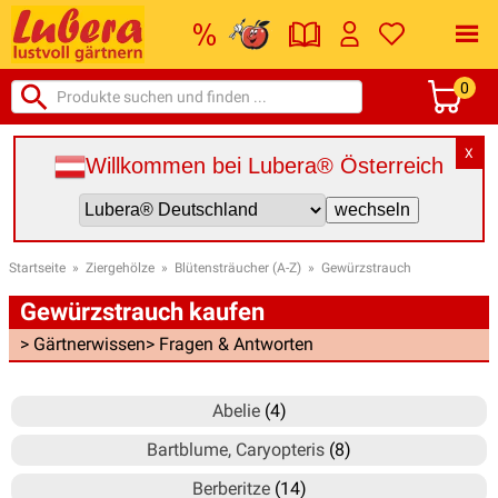
0
X
Willkommen bei Lubera® Österreich
Startseite
»
Ziergehölze
»
Blütensträucher (A-Z)
»
Gewürzstrauch
Gewürzstrauch kaufen
> Gärtnerwissen
> Fragen & Antworten
Abelie
(4)
Bartblume, Caryopteris
(8)
Berberitze
(14)