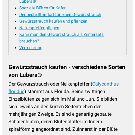
Lubera®
Weitere Blütensträucher
(86)
Spezielle Blüten für Käfer
Der beste Standort für einen Gewürzstrauch
Winterblüher
(60)
Gewürzstrauch kaufen und pflanzen
Zaubernuss
(20)
Nelkenpfeffer pflegen
Kann man den Gewürzstrauch als Zimtersatz
Zierhasel
(4)
brauchen?
Vermehrung
Zierholunder
(9)
Zierkirschen
(12)
Gewürzstrauch kaufen - verschiedene Sorten
Zierquitten
(8)
von Lubera®
Zierstämmchen
(28)
Der Gewürzstrauch oder Nelkenpfeffer (
Calycanthus
Zieräpfel
(18)
floridus
) stammt aus Florida. Seine zwittrigen
Einzelblüten zeigen sich im Mai und Jun. Sie bilden
Zistrosen
(9)
sich jeweils an den kurzen Seitentrieben der
mehrjährigen Zweige. Es sind eigenartig gebaute
Schalenblüten, deren Blütenblätter im Innern
spiralförmig angeordnet sind. Zuinnerst in der Blüte