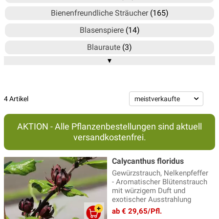
Bienenfreundliche Sträucher
(165)
Blasenspiere
(14)
Blauraute
(3)
▾
Blumenhartriegel
(12)
Blutjohannisbeeren
(4)
Deutzie, Deutzia, Maiblumenstrauch
(13)
4 Artikel
Faulbaum
(5)
AKTION - Alle Pflanzenbestellungen sind aktuell
Feuerdorn
(4)
versandkostenfrei.
Fingerstrauch
(16)
Calycanthus floridus
Flieder
(93)
Gewürzstrauch, Nelkenpfeffer
- Aromatischer Blütenstrauch
Forsythien
(9)
mit würzigem Duft und
exotischer Ausstrahlung
Frühblüher
(55)
ab € 29,65/Pfl.
Gewürzstrauch
(4)