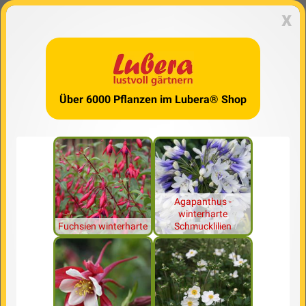
x
Über 6000 Pflanzen im Lubera® Shop
Agapanthus -
winterharte
Fuchsien winterharte
Schmucklilien