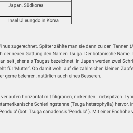
Japan, Südkorea
Insel Ulleungdo in Korea
inus zugerechnet. Später zählte man sie dann zu den Tannen (A
lieh der neuen Gattung den Namen Tsuga. Der botanische Name
Japan seit jeher als Tsugas bezeichnet. In Japan werden zwei Sc
ht für ‘Mutter’. Ob damit wohl auf die zahlreichen kleinen Zapfe
 gerne belehren, natürlich auch eines Besseren.
erlaufen horizontal mit filigranen, nickenden Triebspitzen. Typ
amerikanische Schierlingstanne (Tsuga heterophylla) hervor. Im
ndula' (bot. Tsuga canadensis 'Pendula' ). Mit einer Endhöhe von