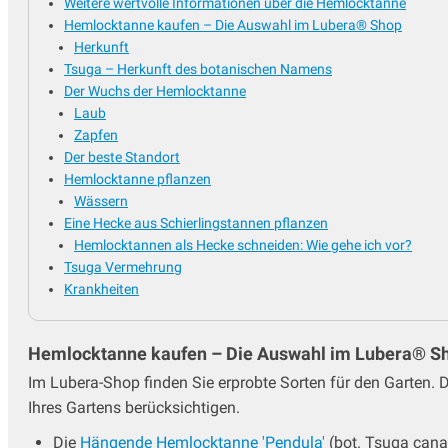
Weitere wertvolle Informationen über die Hemlocktanne
Hemlocktanne kaufen – Die Auswahl im Lubera® Shop
Herkunft
Tsuga – Herkunft des botanischen Namens
Der Wuchs der Hemlocktanne
Laub
Zapfen
Der beste Standort
Hemlocktanne pflanzen
Wässern
Eine Hecke aus Schierlingstannen pflanzen
Hemlocktannen als Hecke schneiden: Wie gehe ich vor?
Tsuga Vermehrung
Krankheiten
Hemlocktanne kaufen – Die Auswahl im Lubera® S
Im Lubera-Shop finden Sie erprobte Sorten für den Garten. 
Ihres Gartens berücksichtigen.
Die
Hängende Hemlocktanne 'Pendula'
(bot. Tsuga canad