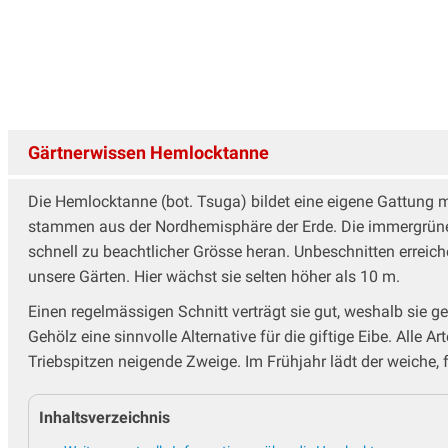
Storaxbaum
Trompetenbaum
Wildbirnen
Wildobstbaum
Zierkirschenbaum
Gärtnerwissen Hemlocktanne
Die Hemlocktanne (bot. Tsuga) bildet eine eigene Gattung mi
stammen aus der Nordhemisphäre der Erde. Die immergrüne K
schnell zu beachtlicher Grösse heran. Unbeschnitten erreic
unsere Gärten. Hier wächst sie selten höher als 10 m.
Einen regelmässigen Schnitt verträgt sie gut, weshalb sie ge
Gehölz eine sinnvolle Alternative für die giftige Eibe. Alle
Triebspitzen neigende Zweige. Im Frühjahr lädt der weiche, 
Inhaltsverzeichnis