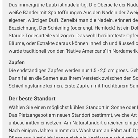
Das immergrüne Laub ist nadelartig. Die Oberseite der Nadeln
weiße Bänder mit Spaltöffnungen Aus den Nadeln der Zwei
eigenen, würzigen Duft. Zerreibt man die Nadeln, erinnert d
Bezeichnung. Der Schierling (oder engl. Hemlock) ist ein Do
Staude Todesurteile vollzogen. Das wohl berühmteste Opfer is
Bäume, oder Extrakte daraus können innerlich und äusserli
wurde traditionell von den ‘Native Americans’ in Nordameri
Zapfen
Die endständigen Zapfen werden nur 1,5 - 2,5 cm gross. Ge
Dann fallen die Samen aus ihrem Versteck zwischen den Sch
Schierlingstanne keimen. Erste Zapfen mit fruchtbarem Same
Der beste Standort
Wählen Sie einen möglichst kühlen Standort in Sonne oder 
Das Platzangebot am neuen Standort bestimmt, welche Art o
unbeschnitten einsetzen. Am Naturstandort erreichen eini
Nach einigen Jahren nimmt das Wachstum an Fahrt auf. Dann