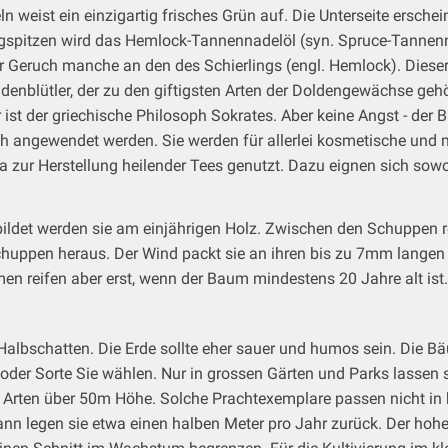
 weist ein einzigartig frisches Grün auf. Die Unterseite erschei
gspitzen wird das Hemlock-Tannennadelöl (syn. Spruce-Tannenn
er Geruch manche an den des Schierlings (engl. Hemlock). Diese
ldenblütler, der zu den giftigsten Arten der Doldengewächse gehö
t der griechische Philosoph Sokrates. Aber keine Angst - der Bau
ch angewendet werden. Sie werden für allerlei kosmetische und
ka zur Herstellung heilender Tees genutzt. Dazu eignen sich sow
bildet werden sie am einjährigen Holz. Zwischen den Schuppen r
uppen heraus. Der Wind packt sie an ihren bis zu 7mm langen Fl
n reifen aber erst, wenn der Baum mindestens 20 Jahre alt ist.
Halbschatten. Die Erde sollte eher sauer und humos sein. Die B
der Sorte Sie wählen. Nur in grossen Gärten und Parks lassen s
ge Arten über 50m Höhe. Solche Prachtexemplare passen nicht i
 legen sie etwa einen halben Meter pro Jahr zurück. Der hohe 