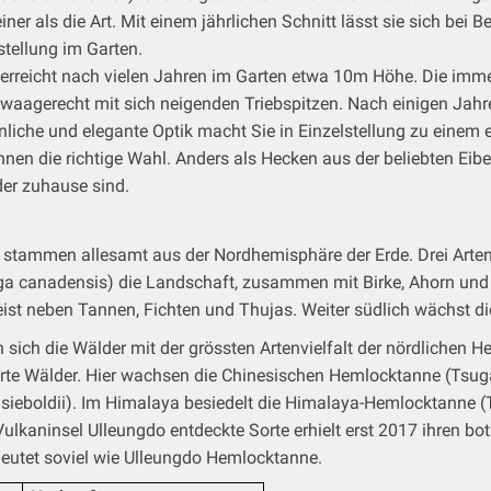
iner als die Art. Mit einem jährlichen Schnitt lässt sie sich bei 
stellung im Garten.
erreicht nach vielen Jahren im Garten etwa 10m Höhe. Die imm
t waagerecht mit sich neigenden Triebspitzen. Nach einigen Jahr
nliche und elegante Optik macht Sie in Einzelstellung zu eine
n die richtige Wahl. Anders als Hecken aus der beliebten Eibe, 
der zuhause sind.
 Sie stammen allesamt aus der Nordhemisphäre der Erde. Drei Ar
a canadensis) die Landschaft, zusammen mit Birke, Ahorn und 
st neben Tannen, Fichten und Thujas. Weiter südlich wächst di
n sich die Wälder mit der grössten Artenvielfalt der nördlichen
rte Wälder. Hier wachsen die Chinesischen Hemlocktanne (Tsug
 sieboldii). Im Himalaya besiedelt die Himalaya-Hemlocktanne
Vulkaninsel Ulleungdo entdeckte Sorte erhielt erst 2017 ihren b
eutet soviel wie Ulleungdo Hemlocktanne.