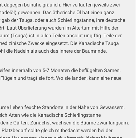
nt dagegen beinahe gräulich. Hier verlaufen jeweils zwei
adelöl) gewonnen. Das ätherische Öl hat einen ganz
r gab der Tsuga, oder auch Schierlingstanne, ihre deutsche
rt. Laut Überlieferung wurden im Altertum mit Hilfe der
m (Tsuga) ist in allen Teilen absolut ungiftig. Teile der
 medizinische Zwecke eingesetzt. Die Kanadische Tsuga
ohl die Nadeln als auch das Innere der Baumrinde.
eifen innerhalb von 5-7 Monaten die beflügelten Samen.
ügeln und trägt sie fort. Wo sie landen, kann eine neue
äume lieben feuchte Standorte in der Nähe von Gewässern.
ich Arten wie die Kanadische Schierlingstanne
n kleine Gärten. Zunächst wachsen die Bäume zwar langsam.
Platzbedarf sollte gleich mitbedacht werden bei der