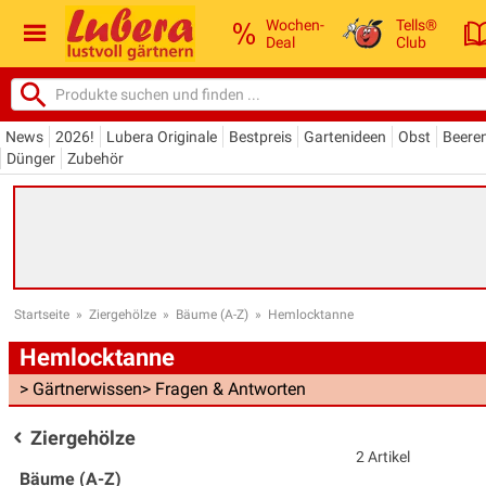
Wochen-
Tells®
Deal
Club
News
2026!
Lubera Originale
Bestpreis
Gartenideen
Obst
Beere
Dünger
Zubehör
Startseite
»
Ziergehölze
»
Bäume (A-Z)
»
Hemlocktanne
Hemlocktanne
> Gärtnerwissen
> Fragen & Antworten
Ziergehölze
2 Artikel
Bäume (A-Z)