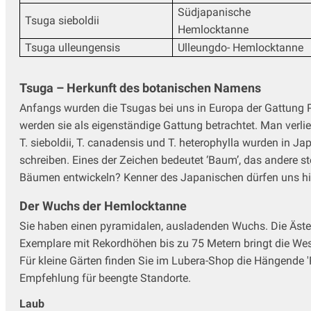
Südjapanische
Tsuga sieboldii
Hemlocktanne
Tsuga ulleungensis
Ulleungdo- Hemlocktanne
Tsuga – Herkunft des botanischen Namens
Anfangs wurden die Tsugas bei uns in Europa der Gattung P
werden sie als eigenständige Gattung betrachtet. Man ver
T. sieboldii, T. canadensis und T. heterophylla wurden in 
schreiben. Eines der Zeichen bedeutet ‘Baum’, das andere ste
Bäumen entwickeln? Kenner des Japanischen dürfen uns hier
Der Wuchs der Hemlocktanne
Sie haben einen pyramidalen, ausladenden Wuchs. Die Äste v
Exemplare mit Rekordhöhen bis zu 75 Metern bringt die West
Für kleine Gärten finden Sie im Lubera-Shop die Hängende 'Pe
Empfehlung für beengte Standorte.
Laub