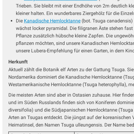
Trieben. Sie bleibt mit einer Endhöhe von 2m deutlich kle
kleiner halten. Ein wunderbares Ziergehölz für die Einzel
Die
Kanadische Hemlocktanne
(bot. Tsuga canadensis) 
wächst locker pyramidal. Die filigranen Äste stehen fas
Pflanze zusätzlich hübsche kleine Zapfen. Die ungewöh
pflanzen möchten, sind unsere Kanadischen Hemlocktanne
unsere Lubera-Empfehlung für einen Garten, in dem Kin
Herkunft
Aktuell zählt die Botanik elf Arten zu der Gattung Tsuga.
Nordamerika dominiert die Kanadische Hemlocktanne (Tsug
Westamerikanische Hemlocktanne (Tsuga heterophylla), mei
Die meisten Arten sind aber in Ostasien zuhause. Hier finde
und im Süden Russlands finden sich von Koniferen dominie
diversifolia) und die Südjapanischen Hemlocktanne (Tsuga
Arten an Tsugas entdeckt. Die jüngst auf der koreanischen 
Heimatinsel, den Namen Tsuga ulleungensis. Der Name bed