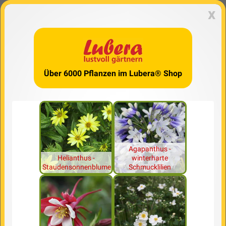
x
Über 6000 Pflanzen im Lubera® Shop
Agapanthus -
Helianthus -
winterharte
Staudensonnenblume
Schmucklilien