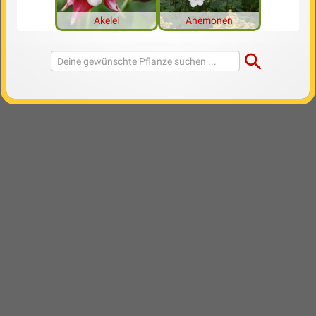
Akelei
Anemonen