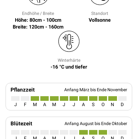
Endhöhe / Breite
Standort
Höhe: 80cm - 100cm
Vollsonne
Breite: 120cm - 160cm
Winterhärte
-16 °C und tiefer
Pflanzzeit
Anfang März bis Ende November
J
F
M
A
M
J
J
A
S
O
N
D
Blütezeit
Anfang August bis Ende Oktober
J
F
M
A
M
J
J
A
S
O
N
D