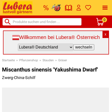
0
X
Willkommen bei Lubera® Österreich
Startseite
»
Pflanzenshop
»
Stauden
»
Gräser
Miscanthus sinensis 'Yakushima Dwarf'
Zwerg-China-Schilf