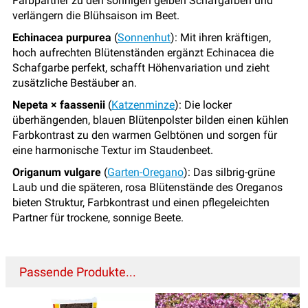
Farbpartner zu den sonnigen gelben Schafgarben und
verlängern die Blühsaison im Beet.
Echinacea purpurea
(
Sonnenhut
): Mit ihren kräftigen,
hoch aufrechten Blütenständen ergänzt Echinacea die
Schafgarbe perfekt, schafft Höhenvariation und zieht
zusätzliche Bestäuber an.
Nepeta × faassenii
(
Katzenminze
): Die locker
überhängenden, blauen Blütenpolster bilden einen kühlen
Farbkontrast zu den warmen Gelbtönen und sorgen für
eine harmonische Textur im Staudenbeet.
Origanum vulgare
(
Garten-Oregano
): Das silbrig-grüne
Laub und die späteren, rosa Blütenstände des Oreganos
bieten Struktur, Farbkontrast und einen pflegeleichten
Partner für trockene, sonnige Beete.
Passende Produkte...