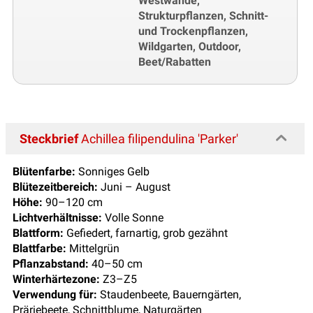
Westwände,
Strukturpflanzen, Schnitt-
und Trockenpflanzen,
Wildgarten, Outdoor,
Beet/Rabatten
Steckbrief
Achillea filipendulina 'Parker'
Blütenfarbe:
Sonniges Gelb
Blütezeitbereich:
Juni – August
Höhe:
90–120 cm
Lichtverhältnisse:
Volle Sonne
Blattform:
Gefiedert, farnartig, grob gezähnt
Blattfarbe:
Mittelgrün
Pflanzabstand:
40–50 cm
Winterhärtezone:
Z3–Z5
Verwendung für:
Staudenbeete, Bauerngärten,
Präriebeete, Schnittblume, Naturgärten