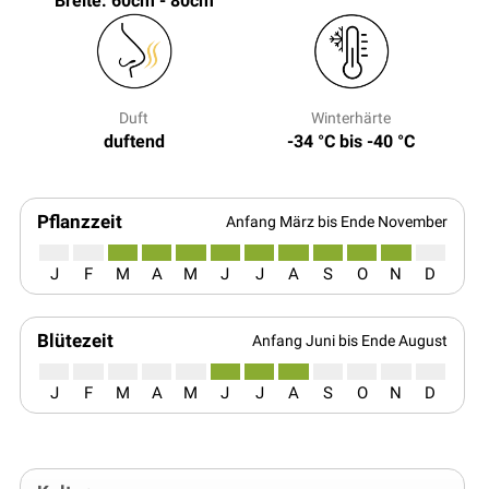
Breite: 60cm - 80cm
Duft
Winterhärte
duftend
-34 °C bis -40 °C
Pflanzzeit
Anfang März bis Ende November
J
F
M
A
M
J
J
A
S
O
N
D
Blütezeit
Anfang Juni bis Ende August
J
F
M
A
M
J
J
A
S
O
N
D