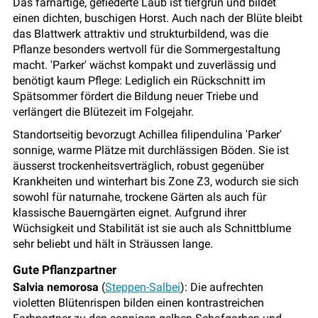
Das farnartige, gefiederte Laub ist tiefgrün und bildet
einen dichten, buschigen Horst. Auch nach der Blüte bleibt
das Blattwerk attraktiv und strukturbildend, was die
Pflanze besonders wertvoll für die Sommergestaltung
macht. 'Parker' wächst kompakt und zuverlässig und
benötigt kaum Pflege: Lediglich ein Rückschnitt im
Spätsommer fördert die Bildung neuer Triebe und
verlängert die Blütezeit im Folgejahr.
Standortseitig bevorzugt Achillea filipendulina 'Parker'
sonnige, warme Plätze mit durchlässigen Böden. Sie ist
äusserst trockenheitsverträglich, robust gegenüber
Krankheiten und winterhart bis Zone Z3, wodurch sie sich
sowohl für naturnahe, trockene Gärten als auch für
klassische Bauerngärten eignet. Aufgrund ihrer
Wüchsigkeit und Stabilität ist sie auch als Schnittblume
sehr beliebt und hält in Sträussen lange.
Gute Pflanzpartner
Salvia nemorosa
(
Steppen-Salbei
): Die aufrechten
violetten Blütenrispen bilden einen kontrastreichen