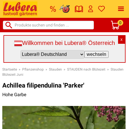
0
X
Willkommen bei Lubera® Österreich
Startseite
»
Pflanzenshop
»
Stauden
»
STAUDEN nach Blütezeit
»
Stauden
Blütezeit Juni
Achillea filipendulina 'Parker'
Hohe Garbe