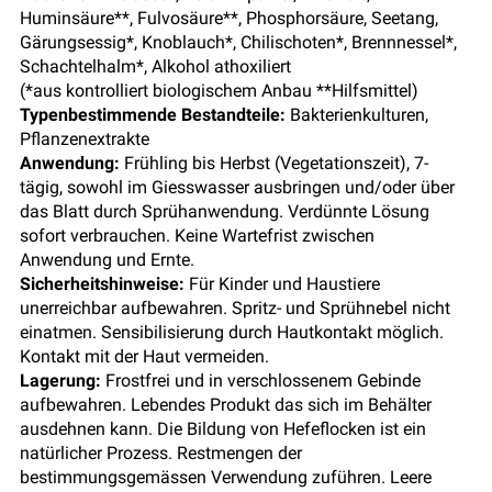
Huminsäure**, Fulvosäure**, Phosphorsäure, Seetang,
Gärungsessig*, Knoblauch*, Chilischoten*, Brennnessel*,
Schachtelhalm*, Alkohol athoxiliert
(*aus kontrolliert biologischem Anbau **Hilfsmittel)
Typenbestimmende Bestandteile:
Bakterienkulturen,
Pflanzenextrakte
Anwendung:
Frühling bis Herbst (Vegetationszeit), 7-
tägig, sowohl im Giesswasser ausbringen und/oder über
das Blatt durch Sprühanwendung. Verdünnte Lösung
sofort verbrauchen. Keine Wartefrist zwischen
Anwendung und Ernte.
Sicherheitshinweise:
Für Kinder und Haustiere
unerreichbar aufbewahren. Spritz- und Sprühnebel nicht
einatmen. Sensibilisierung durch Hautkontakt möglich.
Kontakt mit der Haut vermeiden.
Lagerung:
Frostfrei und in verschlossenem Gebinde
aufbewahren. Lebendes Produkt das sich im Behälter
ausdehnen kann. Die Bildung von Hefeflocken ist ein
natürlicher Prozess. Restmengen der
bestimmungsgemässen Verwendung zuführen. Leere