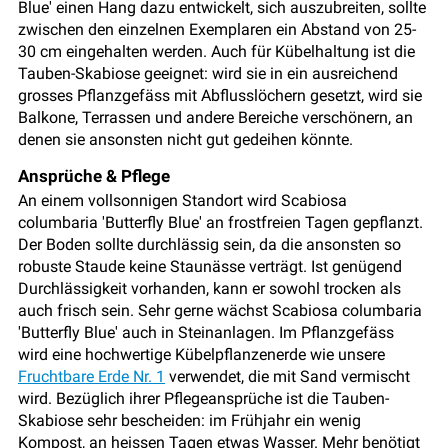
Blue' einen Hang dazu entwickelt, sich auszubreiten, sollte
zwischen den einzelnen Exemplaren ein Abstand von 25-
30 cm eingehalten werden. Auch für Kübelhaltung ist die
Tauben-Skabiose geeignet: wird sie in ein ausreichend
grosses Pflanzgefäss mit Abflusslöchern gesetzt, wird sie
Balkone, Terrassen und andere Bereiche verschönern, an
denen sie ansonsten nicht gut gedeihen könnte.
Ansprüche & Pflege
An einem vollsonnigen Standort wird Scabiosa
columbaria 'Butterfly Blue' an frostfreien Tagen gepflanzt.
Der Boden sollte durchlässig sein, da die ansonsten so
robuste Staude keine Staunässe verträgt. Ist genügend
Durchlässigkeit vorhanden, kann er sowohl trocken als
auch frisch sein. Sehr gerne wächst Scabiosa columbaria
'Butterfly Blue' auch in Steinanlagen. Im Pflanzgefäss
wird eine hochwertige Kübelpflanzenerde wie unsere
Fruchtbare Erde Nr. 1
verwendet, die mit Sand vermischt
wird. Bezüglich ihrer Pflegeansprüche ist die Tauben-
Skabiose sehr bescheiden: im Frühjahr ein wenig
Kompost, an heissen Tagen etwas Wasser. Mehr benötigt