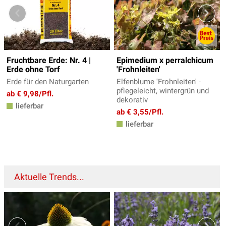
Fruchtbare Erde: Nr. 4 |
Epimedium x perralchicum
Erde ohne Torf
'Frohnleiten'
Erde für den Naturgarten
Elfenblume 'Frohnleiten' -
pflegeleicht, wintergrün und
ab € 9,98/Pfl.
dekorativ
lieferbar
ab € 3,55/Pfl.
lieferbar
Aktuelle Trends...