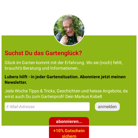
Suchst Du das Gartenglück?
Glück im Garten kommt mit der Erfahrung. Wo sie (noch) fehlt,
braucht's Beratung und Informationen...
Lubera hilft - in jeder Gartensituation. Abonniere jetzt meinen
Newsletter.
Jede Woche Tipps & Tricks, Geschichten und heisse Angebote, da
wirst auch Du zum Gartenprofi! Dein Markus Kobelt
abonnieren...
+10% Gutschein
sichern