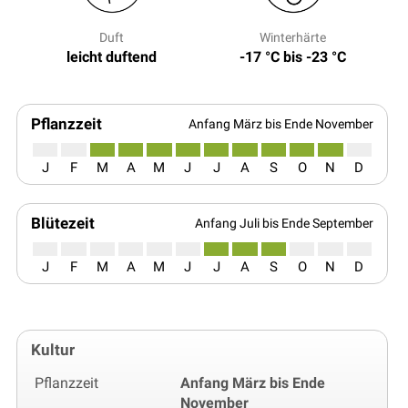
Duft
Winterhärte
leicht duftend
-17 °C bis -23 °C
Pflanzzeit
Anfang März bis Ende November
J
F
M
A
M
J
J
A
S
O
N
D
Blütezeit
Anfang Juli bis Ende September
J
F
M
A
M
J
J
A
S
O
N
D
Kultur
Pflanzzeit
Anfang März bis Ende
November