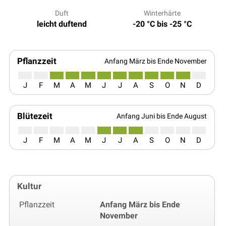
Duft
Winterhärte
leicht duftend
-20 °C bis -25 °C
Pflanzzeit
Anfang März bis Ende November
J
F
M
A
M
J
J
A
S
O
N
D
Blütezeit
Anfang Juni bis Ende August
J
F
M
A
M
J
J
A
S
O
N
D
Kultur
Pflanzzeit
Anfang März bis Ende
November