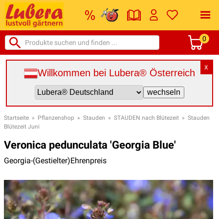
0
X
Willkommen bei Lubera® Österreich
Startseite
»
Pflanzenshop
»
Stauden
»
STAUDEN nach Blütezeit
»
Stauden
Blütezeit Juni
Veronica pedunculata 'Georgia Blue'
Georgia-(Gestielter)Ehrenpreis