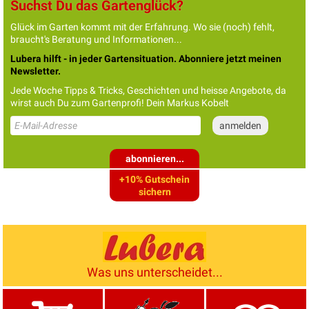
Suchst Du das Gartenglück?
Glück im Garten kommt mit der Erfahrung. Wo sie (noch) fehlt,
braucht's Beratung und Informationen...
Lubera hilft - in jeder Gartensituation. Abonniere jetzt meinen
Newsletter.
Jede Woche Tipps & Tricks, Geschichten und heisse Angebote, da
wirst auch Du zum Gartenprofi! Dein Markus Kobelt
abonnieren...
+10% Gutschein
sichern
Was uns unterscheidet...