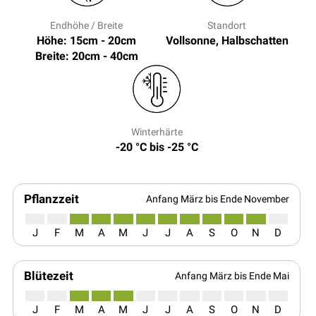
Endhöhe / Breite
Standort
Höhe: 15cm - 20cm
Vollsonne, Halbschatten
Breite: 20cm - 40cm
Winterhärte
-20 °C bis -25 °C
Pflanzzeit
Anfang März bis Ende November
J
F
M
A
M
J
J
A
S
O
N
D
Blütezeit
Anfang März bis Ende Mai
J
F
M
A
M
J
J
A
S
O
N
D