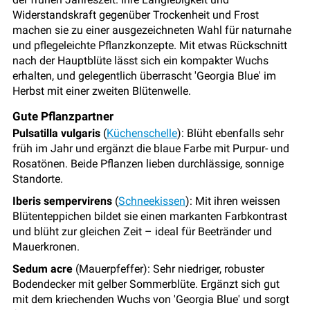
Widerstandskraft gegenüber Trockenheit und Frost
machen sie zu einer ausgezeichneten Wahl für naturnahe
und pflegeleichte Pflanzkonzepte. Mit etwas Rückschnitt
nach der Hauptblüte lässt sich ein kompakter Wuchs
erhalten, und gelegentlich überrascht 'Georgia Blue' im
Herbst mit einer zweiten Blütenwelle.
Gute Pflanzpartner
Pulsatilla vulgaris
(
Küchenschelle
): Blüht ebenfalls sehr
früh im Jahr und ergänzt die blaue Farbe mit Purpur- und
Rosatönen. Beide Pflanzen lieben durchlässige, sonnige
Standorte.
Iberis sempervirens
(
Schneekissen
): Mit ihren weissen
Blütenteppichen bildet sie einen markanten Farbkontrast
und blüht zur gleichen Zeit – ideal für Beetränder und
Mauerkronen.
Sedum acre
(Mauerpfeffer): Sehr niedriger, robuster
Bodendecker mit gelber Sommerblüte. Ergänzt sich gut
mit dem kriechenden Wuchs von 'Georgia Blue' und sorgt