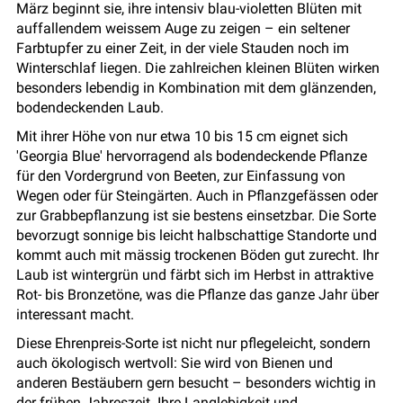
März beginnt sie, ihre intensiv blau-violetten Blüten mit
auffallendem weissem Auge zu zeigen – ein seltener
Farbtupfer zu einer Zeit, in der viele Stauden noch im
Winterschlaf liegen. Die zahlreichen kleinen Blüten wirken
besonders lebendig in Kombination mit dem glänzenden,
bodendeckenden Laub.
Mit ihrer Höhe von nur etwa 10 bis 15 cm eignet sich
'Georgia Blue' hervorragend als bodendeckende Pflanze
für den Vordergrund von Beeten, zur Einfassung von
Wegen oder für Steingärten. Auch in Pflanzgefässen oder
zur Grabbepflanzung ist sie bestens einsetzbar. Die Sorte
bevorzugt sonnige bis leicht halbschattige Standorte und
kommt auch mit mässig trockenen Böden gut zurecht. Ihr
Laub ist wintergrün und färbt sich im Herbst in attraktive
Rot- bis Bronzetöne, was die Pflanze das ganze Jahr über
interessant macht.
Diese Ehrenpreis-Sorte ist nicht nur pflegeleicht, sondern
auch ökologisch wertvoll: Sie wird von Bienen und
anderen Bestäubern gern besucht – besonders wichtig in
der frühen Jahreszeit. Ihre Langlebigkeit und