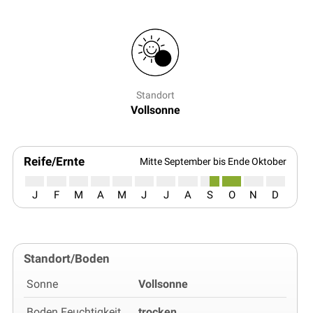
Standort
Vollsonne
Reife/Ernte
Mitte September bis Ende Oktober
J
F
M
A
M
J
J
A
S
O
N
D
Standort/Boden
Sonne
Vollsonne
Boden Feuchtigkeit
trocken