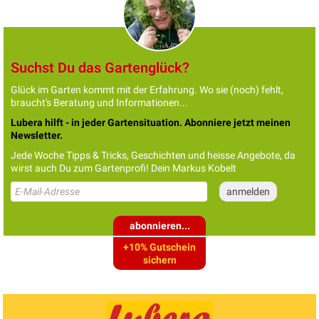
Suchst Du das Gartenglück?
Glück im Garten kommt mit der Erfahrung. Wo sie (noch) fehlt,
braucht's Beratung und Informationen...
Lubera hilft - in jeder Gartensituation. Abonniere jetzt meinen
Newsletter.
Jede Woche Tipps & Tricks, Geschichten und heisse Angebote, da
wirst auch Du zum Gartenprofi! Dein Markus Kobelt
abonnieren...
+10% Gutschein
sichern