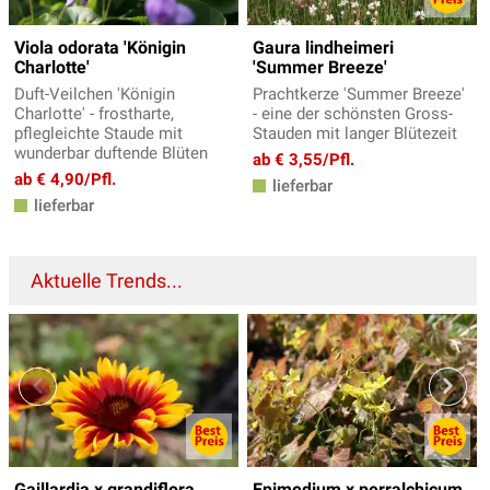
Viola odorata 'Königin
Gaura lindheimeri
Charlotte'
'Summer Breeze'
Duft-Veilchen 'Königin
Prachtkerze 'Summer Breeze'
Charlotte' - frostharte,
- eine der schönsten Gross-
pflegleichte Staude mit
Stauden mit langer Blütezeit
wunderbar duftende Blüten
ab € 3,55/Pfl.
ab € 4,90/Pfl.
lieferbar
lieferbar
Aktuelle Trends...
Gaillardia x grandiflora
Epimedium x perralchicum