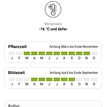
Winterhärte
-16 °C und tiefer
Pflanzzeit
Anfang März bis Ende November
J
F
M
A
M
J
J
A
S
O
N
D
Blütezeit
Anfang April bis Ende September
J
F
M
A
M
J
J
A
S
O
N
D
Kultur