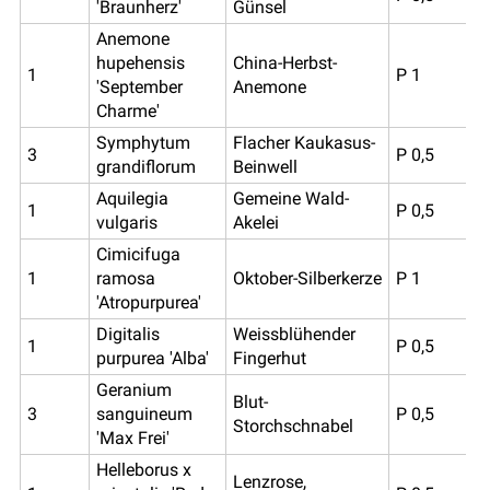
'Braunherz'
Günsel
Anemone
hupehensis
China-Herbst-
1
P 1
'September
Anemone
Charme'
Symphytum
Flacher Kaukasus-
3
P 0,5
grandiflorum
Beinwell
Aquilegia
Gemeine Wald-
1
P 0,5
vulgaris
Akelei
Cimicifuga
1
ramosa
Oktober-Silberkerze
P 1
'Atropurpurea'
Digitalis
Weissblühender
1
P 0,5
purpurea 'Alba'
Fingerhut
Geranium
Blut-
3
sanguineum
P 0,5
Storchschnabel
'Max Frei'
Helleborus x
Lenzrose,