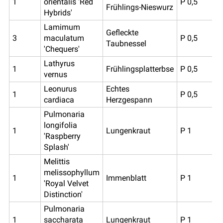
1
orientalis 'Red
P 0,5
Frühlings-Nieswurz
Hybrids'
Lamimum
Gefleckte
3
maculatum
P 0,5
Taubnessel
'Chequers'
Lathyrus
1
Frühlingsplatterbse
P 0,5
vernus
Leonurus
Echtes
1
P 0,5
cardiaca
Herzgespann
Pulmonaria
longifolia
1
Lungenkraut
P 1
'Raspberry
Splash'
Melittis
melissophyllum
1
Immenblatt
P 1
'Royal Velvet
Distinction'
Pulmonaria
1
saccharata
Lungenkraut
P 1