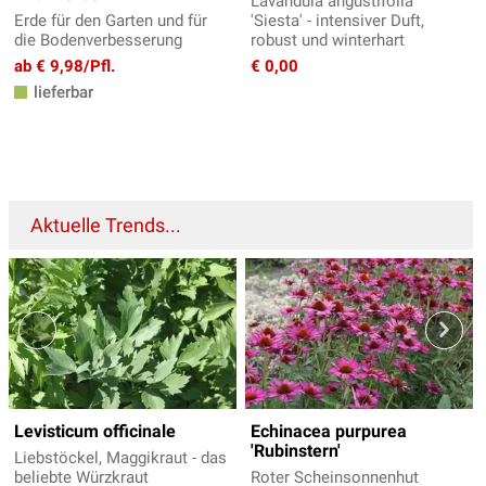
Lavandula angustifolia
Erde für den Garten und für
'Siesta' - intensiver Duft,
die Bodenverbesserung
robust und winterhart
ab € 9,98/Pfl.
€ 0,00
lieferbar
Aktuelle Trends...
Levisticum officinale
Echinacea purpurea
'Rubinstern'
Liebstöckel, Maggikraut - das
beliebte Würzkraut
Roter Scheinsonnenhut