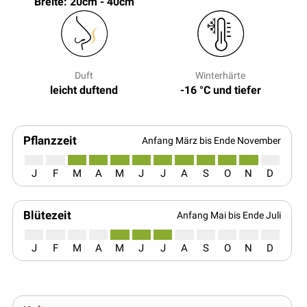
Breite: 20cm - 40cm
Duft
Winterhärte
leicht duftend
-16 °C und tiefer
Pflanzzeit
Anfang März bis Ende November
J
F
M
A
M
J
J
A
S
O
N
D
Blütezeit
Anfang Mai bis Ende Juli
J
F
M
A
M
J
J
A
S
O
N
D