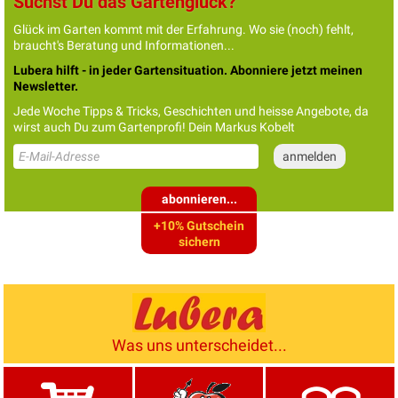
Suchst Du das Gartenglück?
Glück im Garten kommt mit der Erfahrung. Wo sie (noch) fehlt,
braucht's Beratung und Informationen...
Lubera hilft - in jeder Gartensituation. Abonniere jetzt meinen
Newsletter.
Jede Woche Tipps & Tricks, Geschichten und heisse Angebote, da
wirst auch Du zum Gartenprofi! Dein Markus Kobelt
abonnieren...
+10% Gutschein
sichern
Was uns unterscheidet...