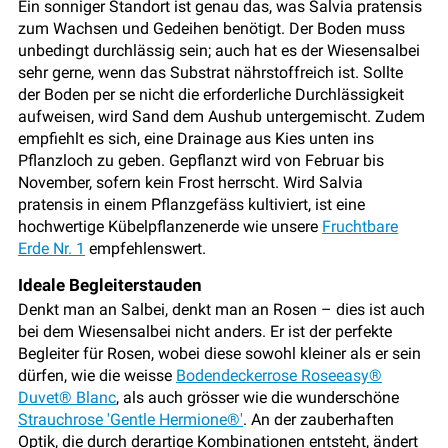
Ein sonniger Standort ist genau das, was Salvia pratensis
zum Wachsen und Gedeihen benötigt. Der Boden muss
unbedingt durchlässig sein; auch hat es der Wiesensalbei
sehr gerne, wenn das Substrat nährstoffreich ist. Sollte
der Boden per se nicht die erforderliche Durchlässigkeit
aufweisen, wird Sand dem Aushub untergemischt. Zudem
empfiehlt es sich, eine Drainage aus Kies unten ins
Pflanzloch zu geben. Gepflanzt wird von Februar bis
November, sofern kein Frost herrscht. Wird Salvia
pratensis in einem Pflanzgefäss kultiviert, ist eine
hochwertige Kübelpflanzenerde wie unsere
Fruchtbare
Erde Nr. 1
empfehlenswert.
Ideale Begleiterstauden
Denkt man an Salbei, denkt man an Rosen – dies ist auch
bei dem Wiesensalbei nicht anders. Er ist der perfekte
Begleiter für Rosen, wobei diese sowohl kleiner als er sein
dürfen, wie die weisse
Bodendeckerrose Roseeasy®
Duvet® Blanc
, als auch grösser wie die wunderschöne
Strauchrose 'Gentle Hermione®'
. An der zauberhaften
Optik, die durch derartige Kombinationen entsteht, ändert