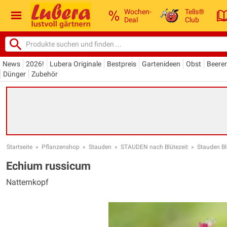
Wochen-
Tells®
Deal
Club
News
2026!
Lubera Originale
Bestpreis
Gartenideen
Obst
Beere
Dünger
Zubehör
Startseite
»
Pflanzenshop
»
Stauden
»
STAUDEN nach Blütezeit
»
Stauden Bl
Echium russicum
Natternkopf