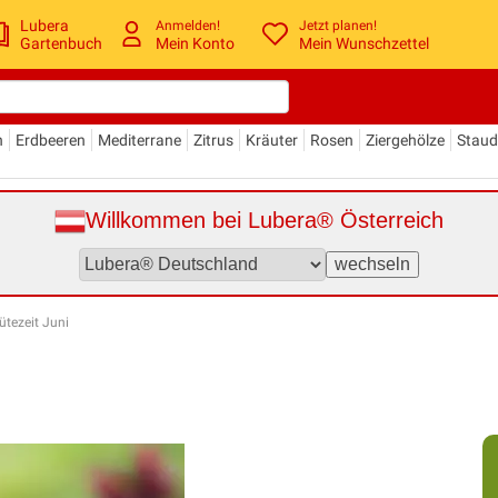
Lubera
Anmelden!
Jetzt planen!
Gartenbuch
Mein Konto
Mein Wunschzettel
n
Erdbeeren
Mediterrane
Zitrus
Kräuter
Rosen
Ziergehölze
Stau
Willkommen bei Lubera® Österreich
ütezeit Juni