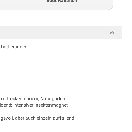
Beet/Rabatten
Schattierungen
en, Trockenmauern, Naturgärten
ldend; intensiver Insektenmagnet
svoll, aber auch einzeln auffallend