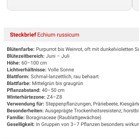
Steckbrief
Echium russicum
Blütenfarbe:
Purpurrot bis Weinrot, oft mit dunkelvioletten 
Blütezeitbereich:
Juni – Juli
Höhe:
60–100 cm
Lichtverhältnisse:
Volle Sonne
Blattform:
Schmal-lanzettlich, rau behaart
Blattfarbe:
Mittelgrün bis graugrün
Pflanzabstand:
40–50 cm
Winterhärtezone:
Z4–Z8
Verwendung für:
Steppenpflanzungen, Präriebeete, Kiesgärt
Besonderheiten:
Ausgeprägte Trockenheitsresistenz; horstbi
Familie:
Boraginaceae (Raublattgewächse)
Geselligkeit:
In Gruppen von 3–7 Pflanzen besonders wirkung