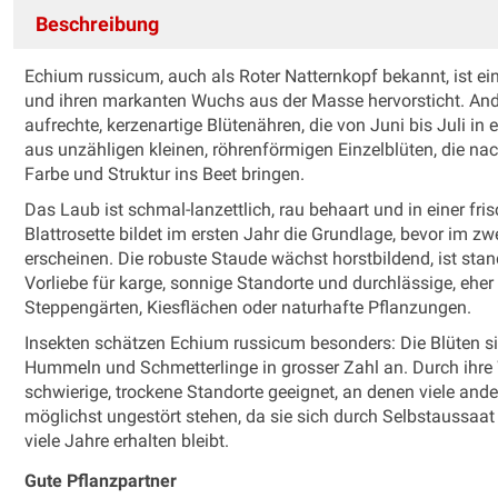
Beschreibung
Echium russicum, auch als Roter Natternkopf bekannt, ist ein
und ihren markanten Wuchs aus der Masse hervorsticht. Ander
aufrechte, kerzenartige Blütenähren, die von Juni bis Juli in
aus unzähligen kleinen, röhrenförmigen Einzelblüten, die 
Farbe und Struktur ins Beet bringen.
Das Laub ist schmal-lanzettlich, rau behaart und in einer fri
Blattrosette bildet im ersten Jahr die Grundlage, bevor im z
erscheinen. Die robuste Staude wächst horstbildend, ist stand
Vorliebe für karge, sonnige Standorte und durchlässige, eher
Steppengärten, Kiesflächen oder naturhafte Pflanzungen.
Insekten schätzen Echium russicum besonders: Die Blüten si
Hummeln und Schmetterlinge in grosser Zahl an. Durch ihre W
schwierige, trockene Standorte geeignet, an denen viele and
möglichst ungestört stehen, da sie sich durch Selbstaussaa
viele Jahre erhalten bleibt.
Gute Pflanzpartner