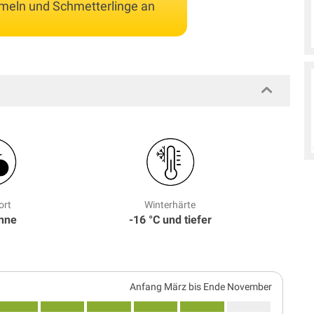
mmeln und Schmetterlinge an
ort
Winterhärte
onne
-16 °C und tiefer
Anfang März bis Ende November