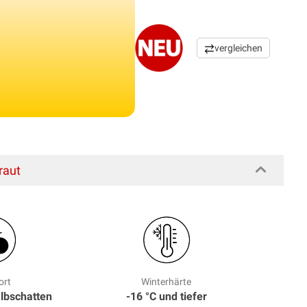
vergleichen
raut
ort
Winterhärte
albschatten
-16 °C und tiefer