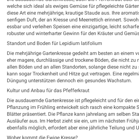
welche sich ideal als ewiges Gemüse für pflegeleichte Gärten
diese Art eine mehrjährige, krautige Staude aus. Ihre aromati
senfigen Duft, der an Kresse und Meerrettich erinnert. Sowohl
essbar und verleihen Speisen eine einzigartige, leicht schar
robuster und winterharter Gewinn für den Kräuter und Gemü
Standort und Boden für Lepidium latifolium
Die mehrjährige Gartenkresse gedeiht am besten an einem vol
eher magere, durchlässige und trockene Böden, die nicht zu n
allen Böden und an allen Standorten, solange diese nicht zu 
kann sogar Trockenheit und Hitze gut vertragen. Eine rege
Düngung unterstützen dennoch ein gesundes Wachstum.
Kultur und Anbau für das Pfefferkraut
Die ausdauernde Gartenkresse ist pflegeleicht und für den e
Pflanzung im Frühling entwickelt sich rasch eine kompakte S
Blätter präsentiert. Die Pflanze kann jahrelang am selben Sta
Ausläufer aus. Im Herbst zieht sie ein, um im nächsten Frühj
ebenfalls möglich, erfordert aber eine jährliche Teilung und 
Woher kommt die Ewige Kresse?