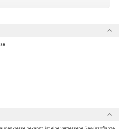
sse
taudenkresse bekannt, ist eine vergessene Gewürzpflanze