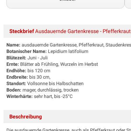
Steckbrief
Ausdauernde Gartenkresse - Pfefferkraut
Name:
ausdauernde Gartenkresse, Pfefferkraut, Staudenkre
Botanischer Name:
Lepidium latifolium
Blütezeit:
Juni - Juli
Ernte:
Blätter ab Frühling, Wurzeln im Herbst
Endhöhe:
bis 120 cm
Endbreite:
bis 30 cm,
Standort:
Vollsonne bis Halbschatten
Boden:
mager, durchlässig, trocken
Winterhärte:
sehr hart, bis -25°C
Beschreibung
Die ausdauernde Gartenkresse, auch als Pfefferkraut oder S