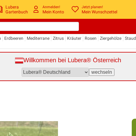
Lubera
Anmelden!
Jetzt planen!
Gartenbuch
Mein Konto
Mein Wunschzettel
n
Erdbeeren
Mediterrane
Zitrus
Kräuter
Rosen
Ziergehölze
Stau
Willkommen bei Lubera® Österreich