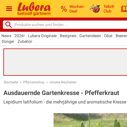
Wochen-
Tells®
Deal
Club
News
2026!
Lubera Originale
Bestpreis
Gartenideen
Obst
Beere
Dünger
Zubehör
Startseite
»
Pflanzenshop
»
Unsere Neuheiten
Ausdauernde Gartenkresse - Pfefferkraut
Lepidium latifolium - die mehrjährige und aromatische Kresse