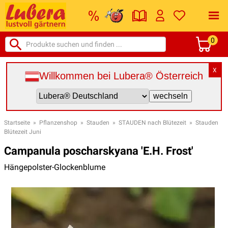
0
X
Willkommen bei Lubera® Österreich
Startseite
»
Pflanzenshop
»
Stauden
»
STAUDEN nach Blütezeit
»
Stauden
Blütezeit Juni
Campanula poscharskyana 'E.H. Frost'
Hängepolster-Glockenblume