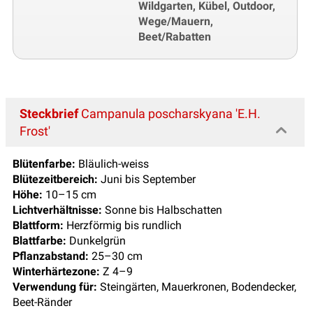
Wildgarten, Kübel, Outdoor,
Wege/Mauern,
Beet/Rabatten
Steckbrief
Campanula poscharskyana 'E.H.
Frost'
Blütenfarbe:
Bläulich-weiss
Blütezeitbereich:
Juni bis September
Höhe:
10–15 cm
Lichtverhältnisse:
Sonne bis Halbschatten
Blattform:
Herzförmig bis rundlich
Blattfarbe:
Dunkelgrün
Pflanzabstand:
25–30 cm
Winterhärtezone:
Z 4–9
Verwendung für:
Steingärten, Mauerkronen, Bodendecker,
Beet-Ränder