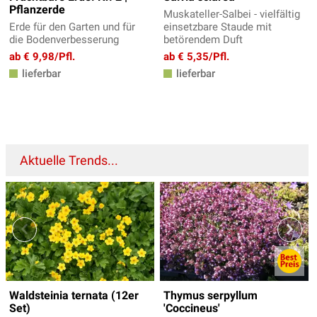
Pflanzerde
Muskateller-Salbei - vielfältig
Erde für den Garten und für
einsetzbare Staude mit
die Bodenverbesserung
betörendem Duft
ab € 9,98/Pfl.
ab € 5,35/Pfl.
lieferbar
lieferbar
Aktuelle Trends...
Waldsteinia ternata (12er
Thymus serpyllum
Set)
'Coccineus'