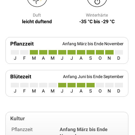
Duft
Winterhärte
leicht duftend
-35 °C bis -29 °C
Pflanzzeit
Anfang März bis Ende November
J
F
M
A
M
J
J
A
S
O
N
D
Blütezeit
Anfang Juni bis Ende September
J
F
M
A
M
J
J
A
S
O
N
D
Kultur
Pflanzzeit
Anfang März bis Ende