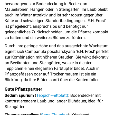
hervorragend zur Bodendeckung in Beeten, an
Mauerkronen, Hängen oder in Steingärten. Ihr Laub bleibt
auch im Winter attraktiv und ist sehr robust gegenüber
Kälte und schwierigen Standortbedingungen. 'E.H. Frost'
ist pflegeleicht, anspruchslos und benötigt nur
gelegentliches Zurückschneiden, um die Pflanze kompakt
zu halten und ein weiteres Blühen zu fördern.
Durch ihre geringe Höhe und das ausgedehnte Wachstum
eignet sich Campanula poscharskyana 'E.H. Frost' perfekt
zur Kombination mit höheren Stauden. Sie wirkt dekorativ
an Beetkanten und Steingärten, wo sie in dichten
Teppichen einen eleganten Farbtupfer bildet. Auch in
Pflanzgefässen oder auf Trockenmauern ist sie ein
Blickfang, da ihre Blüten sanft über die Kanten fallen.
Gute Pflanzpartner
Sedum spurium
(
Teppich-Fettblatt)
: Bodendecker mit
kontrastierendem Laub und langer Blühdauer, ideal für
Steingärten.
Thymus serpyllum
(
Sand-Thymian
): Kriechend,