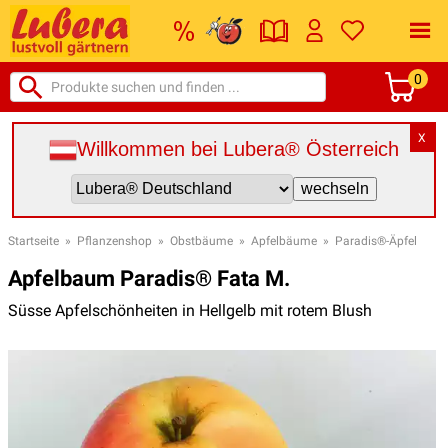
0
X
Willkommen bei Lubera® Österreich
Startseite
»
Pflanzenshop
»
Obstbäume
»
Apfelbäume
»
Paradis®-Äpfel
Apfelbaum Paradis® Fata M.
Süsse Apfelschönheiten in Hellgelb mit rotem Blush