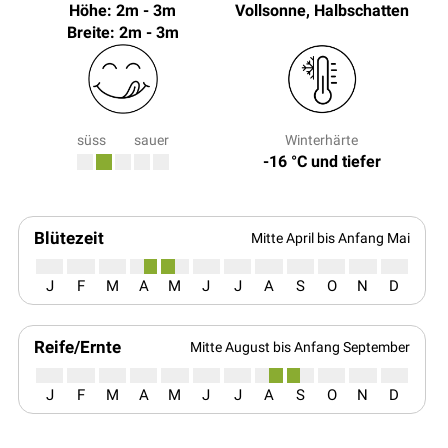
Höhe: 2m - 3m
Vollsonne, Halbschatten
Breite: 2m - 3m
süss
sauer
Winterhärte
-16 °C und tiefer
Blütezeit
Mitte April bis Anfang Mai
J
F
M
A
M
J
J
A
S
O
N
D
Reife/Ernte
Mitte August bis Anfang September
J
F
M
A
M
J
J
A
S
O
N
D