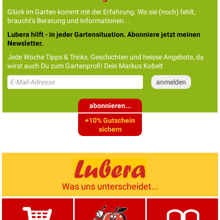
Glück im Garten kommt mit der Erfahrung. Wo sie (noch) fehlt,
braucht's Beratung und Informationen...
Lubera hilft - in jeder Gartensituation. Abonniere jetzt meinen
Newsletter.
Jede Woche Tipps & Tricks, Geschichten und heisse Angebote, da
wirst auch Du zum Gartenprofi! Dein Markus Kobelt
abonnieren...
+10% Gutschein
sichern
Was uns unterscheidet...