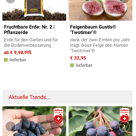
Fruchtbare Erde: Nr. 2 |
Feigenbaum Gustis®
Pflanzerde
'Twotimer'®
Erde für den Garten und für
dank der zwei Ernten pro Jahr
die Bodenverbesserung
trägt diese Feige den Namen
'Twotimer'®
ab € 9,98/Pfl.
€ 32,95
lieferbar
lieferbar
Aktuelle Trends...