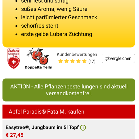
sehr fest und saftig
süßes Aroma, wenig Säure
leicht parfümierter Geschmack
schorfresistent
erste gelbe Lubera Züchtung
Kundenbewertungen
vergleichen
(17)
AKTION - Alle Pflanzenbestellungen sind aktuell
versandkostenfrei.
Apfel Paradis® Fata M. kaufen
Easytree®, Jungbaum im 5l Topf
i
€ 27,45