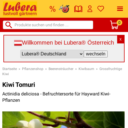
0
X
Willkommen bei Lubera® Österreich
Startseite
»
Pflanzenshop
»
Beerensträucher
»
Kiwibaum
»
Grossfruchtige
Kiwi
Kiwi Tomuri
Actinidia deliciosa - Befruchtersorte für Hayward Kiwi-
Pflanzen