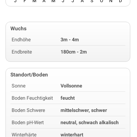
J
F
M
A
M
J
J
A
S
O
N
D
Wuchs
Endhöhe
3m - 4m
Endbreite
180cm - 2m
Standort/Boden
Sonne
Vollsonne
Boden Feuchtigkeit
feucht
Boden Schwere
mittelschwer, schwer
Boden pH-Wert
neutral, schwach alkalisch
Winterhärte
winterhart