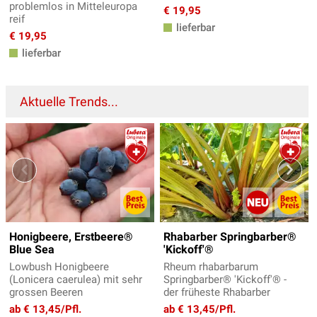
problemlos in Mitteleuropa
€ 19,95
reif
lieferbar
€ 19,95
lieferbar
Aktuelle Trends...
Honigbeere, Erstbeere®
Rhabarber Springbarber®
Blue Sea
'Kickoff'®
Lowbush Honigbeere
Rheum rhabarbarum
(Lonicera caerulea) mit sehr
Springbarber® 'Kickoff'® -
grossen Beeren
der früheste Rhabarber
ab € 13,45/Pfl.
ab € 13,45/Pfl.