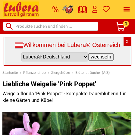
0
X
Willkommen bei Lubera® Österreich
Startseite
»
Pflanzenshop
»
Ziergehölze
»
Blütensträucher (A-Z)
Liebliche Weigelie 'Pink Poppet'
Weigela florida 'Pink Poppet' - kompakte Dauerblüherin für
kleine Gärten und Kübel