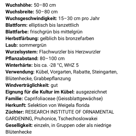
Wuchshöhe:
50–80 cm
Wuchsbreite:
50–80 cm
Wuchsgeschwindigkeit:
15–30 cm pro Jahr
Blattform:
elliptisch bis lanzettlich
Blattfarbe:
frischgrün bis mittelgrün
Herbstfärbung:
gelblich bis bronzefarben
Laub:
sommergrün
Wurzelsystem:
Flachwurzler bis Herzwurzler
Pflanzabstand:
80–100 cm
Winterhärte:
bis ca. -28 °C, WHZ 5
Verwendung:
Kübel, Vorgarten, Rabatte, Steingarten,
Blütenhecke, Grabbepflanzung
Windverträglichkeit:
gut
Eignung für die Kultur im Kübel:
ausgezeichnet
Familie:
Caprifoliaceae (Geissblattgewächse)
Herkunft:
Selektion von Weigela florida
Züchter:
RESEARCH INSTITUTE OF ORNAMENTAL
GARDENING, Pruhonice, Tschechoslowakei
Geselligkeit:
einzeln, in Gruppen oder als niedrige
Blütenhecke