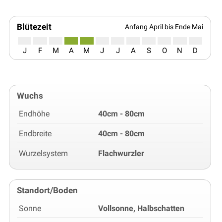
Blütezeit
Anfang April bis Ende Mai
J
F
M
A
M
J
J
A
S
O
N
D
Wuchs
Endhöhe
40cm - 80cm
Endbreite
40cm - 80cm
Wurzelsystem
Flachwurzler
Standort/Boden
Sonne
Vollsonne, Halbschatten