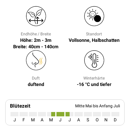
Endhöhe / Breite
Standort
Höhe: 2m - 3m
Vollsonne, Halbschatten
Breite: 40cm - 140cm
Duft
Winterhärte
duftend
-16 °C und tiefer
Blütezeit
Mitte Mai bis Anfang Juli
J
F
M
A
M
J
J
A
S
O
N
D