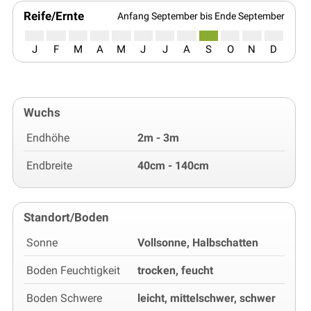
Reife/Ernte
Anfang September bis Ende September
J
F
M
A
M
J
J
A
S
O
N
D
Wuchs
Endhöhe
2m - 3m
Endbreite
40cm - 140cm
Standort/Boden
Sonne
Vollsonne, Halbschatten
Boden Feuchtigkeit
trocken, feucht
Boden Schwere
leicht, mittelschwer, schwer