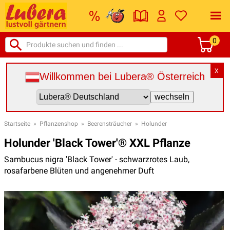
0
X
Willkommen bei Lubera® Österreich
Startseite
»
Pflanzenshop
»
Beerensträucher
»
Holunder
Holunder 'Black Tower'® XXL Pflanze
Sambucus nigra 'Black Tower' - schwarzrotes Laub,
rosafarbene Blüten und angenehmer Duft