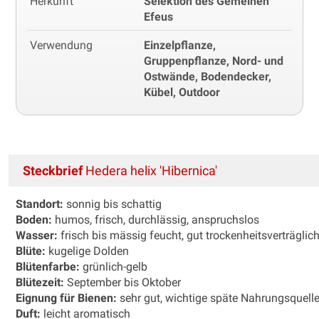
Herkunft
Selektion des Gemeinen
Efeus
Verwendung
Einzelpflanze,
Gruppenpflanze, Nord- und
Ostwände, Bodendecker,
Kübel, Outdoor
Steckbrief
Hedera helix 'Hibernica'
Standort:
sonnig bis schattig
Boden:
humos, frisch, durchlässig, anspruchslos
Wasser:
frisch bis mässig feucht, gut trockenheitsverträglic
Blüte:
kugelige Dolden
Blütenfarbe:
grünlich-gelb
Blütezeit:
September bis Oktober
Eignung für Bienen:
sehr gut, wichtige späte Nahrungsquell
Duft:
leicht aromatisch