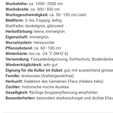
Wuchshöhe:
ca. 1000–2000 cm
Wuchsbreite:
ca. 300–500 cm
Wuchsgeschwindigkeit:
ca. 50–100 cm/Jahr
Blattform:
3- bis 5-lappig, ledrig
Blattfarbe: dunkelgrün, glänzend
Herbstfärbung:
keine, immergrün
Eigenschaft:
immergrün
Wurzelsystem:
Herzwurzler
Pflanzabstand:
ca. 60–100 cm
Winterhärte:
bis ca. -24 °C (WHZ 6)
Verwendung:
Fassadenbegrünung, Sichtschutz, Bodendecke
Windverträglichkeit:
sehr gut
Eignung für die Kultur im Kübel:
gut, mit ausreichend gros
Familie:
Araliaceae (Araliengewächse)
Herkunft:
Selektion des Gemeinen Efeus (Hedera helix)
Züchter:
historische irische Auslese
Geselligkeit:
flächige Gruppenpflanzung empfohlen
Besonderheiten:
besonders starkwüchsiger und dichter Efeu 