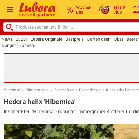
Wochen-
Tells®
Deal
Club
News
2026!
Lubera Originale
Bestpreis
Gartenideen
Obst
Beere
Dünger
Zubehör
Startseite
»
Pflanzenshop
»
Ziergehölze
»
Bodendecker
»
Klassische Bodend
Hedera helix 'Hibernica'
Irischer Efeu 'Hibernica' - robuster immergrüner Kletterer für 