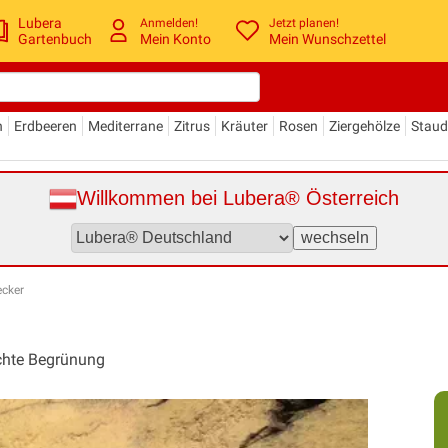
Lubera
Anmelden!
Jetzt planen!
Gartenbuch
Mein Konto
Mein Wunschzettel
n
Erdbeeren
Mediterrane
Zitrus
Kräuter
Rosen
Ziergehölze
Stau
Willkommen bei Lubera® Österreich
ecker
dichte Begrünung