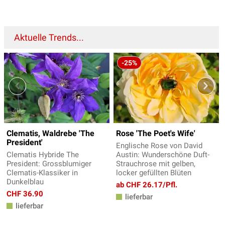
Aktuelle Trends...
-25%
Clematis, Waldrebe 'The
Rose 'The Poet's Wife'
President'
Englische Rose von David
Clematis Hybride The
Austin: Wunderschöne Duft-
President: Grossblumiger
Strauchrose mit gelben,
Clematis-Klassiker in
locker gefüllten Blüten
Dunkelblau
ab CHF 26.17/Pfl.
CHF 36.90
lieferbar
lieferbar