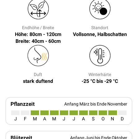
Endhöhe / Breite
Standort
Höhe: 80cm - 120cm
Vollsonne, Halbschatten
Breite: 40cm - 60cm
Duft
Winterhärte
stark duftend
-25 °C bis -29 °C
Pflanzzeit
Anfang März bis Ende November
J
F
M
A
M
J
J
A
S
O
N
D
Blütezeit
Anfang Juni bis Ende Oktober