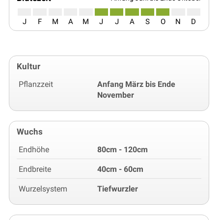
J
F
M
A
M
J
J
A
S
O
N
D
Kultur
Pflanzzeit
Anfang März bis Ende
November
Wuchs
Endhöhe
80cm - 120cm
Endbreite
40cm - 60cm
Wurzelsystem
Tiefwurzler