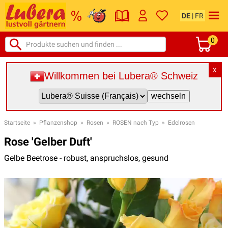
DE
|
FR
0
X
Willkommen bei Lubera® Schweiz
Startseite
»
Pflanzenshop
»
Rosen
»
ROSEN nach Typ
»
Edelrosen
Rose 'Gelber Duft'
Gelbe Beetrose - robust, anspruchslos, gesund