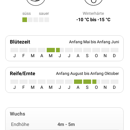
süss
sauer
Winterhärte
-10 °C bis -15 °C
Blütezeit
Anfang Mai bis Anfang Juni
J
F
M
A
M
J
J
A
S
O
N
D
Reife/Ernte
Anfang August bis Anfang Oktober
J
F
M
A
M
J
J
A
S
O
N
D
Wuchs
Endhöhe
4m - 5m