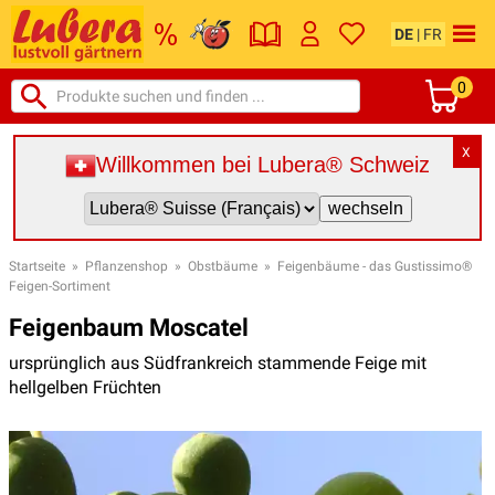
DE
|
FR
0
X
Willkommen bei Lubera® Schweiz
Startseite
»
Pflanzenshop
»
Obstbäume
»
Feigenbäume - das Gustissimo®
Feigen-Sortiment
Feigenbaum Moscatel
ursprünglich aus Südfrankreich stammende Feige mit
hellgelben Früchten