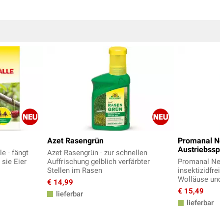
Azet Rasengrün
Promanal N
Austriebsspr
e - fängt
Azet Rasengrün - zur schnellen
 sie Eier
Auffrischung gelblich verfärbter
Promanal Neu
Stellen im Rasen
insektizidfre
Wolläuse un
€ 14,99
€ 15,49
lieferbar
lieferbar