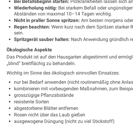
Bei Befallsbeginn starten:
Pilzkrankheiten lassen sich 
Wiederholung nötig:
Bei starkem Befall oder ungünstige
Abständen von maximal 10–14 Tagen wichtig.
Nicht in praller Sonne spritzen:
Am besten morgens ode
Regen beachten:
Wenn kurz nach dem Spritzen starker R
sein.
Spritzgerät sauber halten:
Nach Anwendung gründlich re
Ökologische Aspekte
Das Produkt ist auf den Hausgarten abgestimmt und ermögli
„blind“ breitflächig zu behandeln.
Wichtig im Sinne des ökologisch sinnvollen Einsatzes:
nur bei Bedarf anwenden (nicht routinemäßig ohne Anla
kombinieren mit vorbeugenden Maßnahmen, zum Beispiel
grosszügige Pflanzabstände
resistente Sorten
abgestorbene Blätter entfernen
Rosen nicht über das Laub gießen
ausgewogene Düngung (nicht zu viel Stickstoff)