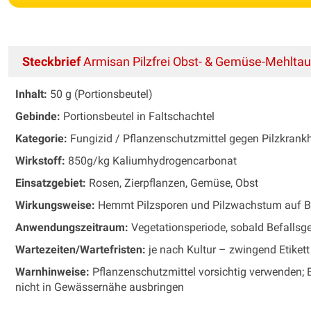
Steckbrief
Armisan Pilzfrei Obst- & Gemüse-Mehltau
Inhalt:
50 g (Portionsbeutel)
Gebinde:
Portionsbeutel in Faltschachtel
Kategorie:
Fungizid / Pflanzenschutzmittel gegen Pilzkrank
Wirkstoff:
850g/kg Kaliumhydrogencarbonat
Einsatzgebiet:
Rosen, Zierpflanzen, Gemüse, Obst
Wirkungsweise:
Hemmt Pilzsporen und Pilzwachstum auf Bl
Anwendungszeitraum:
Vegetationsperiode, sobald Befallsg
Wartezeiten/Wartefristen:
je nach Kultur – zwingend Etiket
Warnhinweise:
Pflanzenschutzmittel vorsichtig verwenden; Et
nicht in Gewässernähe ausbringen