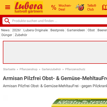
Wochen-
Tells®
Deal
Club
News
2026!
Lubera Originale
Bestpreis
Gartenideen
Obst
Beere
Dünger
Zubehör
Startseite
»
Pflanzenshop
»
Gartenzubehör
»
Pflanzenschutz
Armisan Pilzfrei Obst- & Gemüse-MehltauFr
Armisan Pilzfrei Obst- & Gemüse-MehltauFrei - gegen Pilzkra