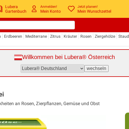
Lubera
Anmelden!
Jetzt planen!
Gartenbuch
Mein Konto
Mein Wunschzettel
n
Erdbeeren
Mediterrane
Zitrus
Kräuter
Rosen
Ziergehölze
Stau
Willkommen bei Lubera® Österreich
ei
nkheiten an Rosen, Zierpflanzen, Gemüse und Obst