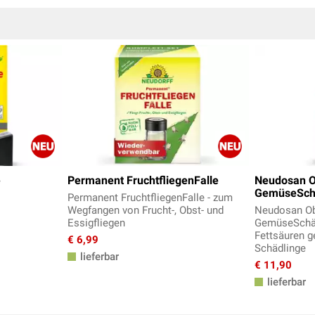
e
Permanent FruchtfliegenFalle
Neudosan O
GemüseSchä
Permanent FruchtfliegenFalle - zum
Wegfangen von Frucht-, Obst- und
Neudosan Ob
Essigfliegen
GemüseSchädl
Fettsäuren 
€ 6,99
Schädlinge
lieferbar
€ 11,90
lieferbar