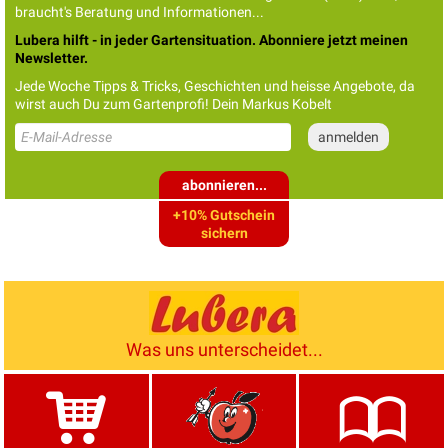
braucht's Beratung und Informationen...
Lubera hilft - in jeder Gartensituation. Abonniere jetzt meinen
Newsletter.
Jede Woche Tipps & Tricks, Geschichten und heisse Angebote, da
wirst auch Du zum Gartenprofi! Dein Markus Kobelt
abonnieren...
+10% Gutschein
sichern
Was uns unterscheidet...