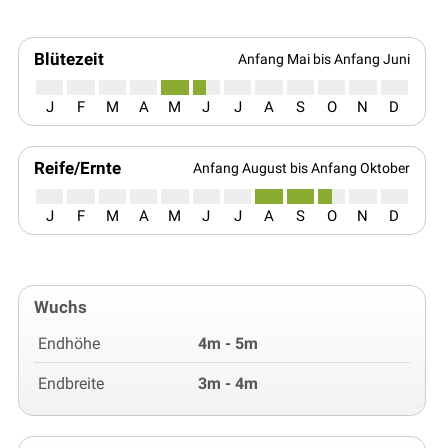
Blütezeit
Anfang Mai bis Anfang Juni
J
F
M
A
M
J
J
A
S
O
N
D
Reife/Ernte
Anfang August bis Anfang Oktober
J
F
M
A
M
J
J
A
S
O
N
D
Wuchs
Endhöhe
4m - 5m
Endbreite
3m - 4m