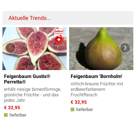
Aktuelle Trends...
Feigenbaum Gustis®
Feigenbaum 'Bornholm'
Perretta®
rötlich-braune Früchte mit
erhält riesige birnenförmige,
erdbeerfarbenem
grünliche Früchte - und das
Fruchtfleisch
jedes Jahr
€ 32,95
€ 32,95
lieferbar
lieferbar