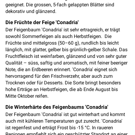
geeignet. Die grossen, 5-fach gelappten Blätter sind
dekorativ und glänzend.
Die Früchte der Feige 'Conadria'
Der Feigenbaum 'Conadria' ist sehr ertragreich, er trägt
sowohl Sommerfeigen als auch Herbstfeigen. Die
Früchte sind mittelgross (50–60 g), rundlich bis leicht
länglich, mit glatter, gelber bis grünlich-gelber Schale. Das
Fruchtfleisch ist weinfarben, glänzend und von sehr guter
Qualität – süss, saftig und aromatisch, mit feiner beeriger
Note, die an Erdbeeren erinnert. 'Conadria' eignet sich
hervorragend für den Frischverzehr, aber auch zum
Trocknen oder für Desserts. Die Sorte bringt besonders
hohe Erträge an Herbstfeigen, die ab Ende August bis
Mitte Oktober reifen.
Die Winterhärte des Feigenbaums 'Conadria'
Der Feigenbaum 'Conadria' ist gut winterhart und kommt
auch mit kühleren Temperaturen gut zurecht. 'Conadria'
ist regenfest und erträgt Frost bis -15 °C. In raueren
Regionen empfiehlt sich ein geschützter Standort an einer