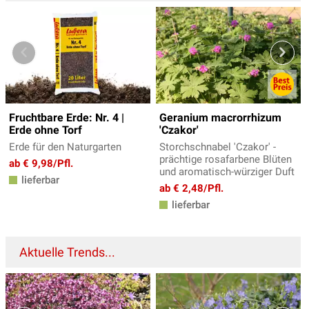
Fruchtbare Erde: Nr. 4 |
Geranium macrorrhizum
Erde ohne Torf
'Czakor'
Erde für den Naturgarten
Storchschnabel 'Czakor' -
prächtige rosafarbene Blüten
ab € 9,98/Pfl.
und aromatisch-würziger Duft
lieferbar
ab € 2,48/Pfl.
lieferbar
Aktuelle Trends...