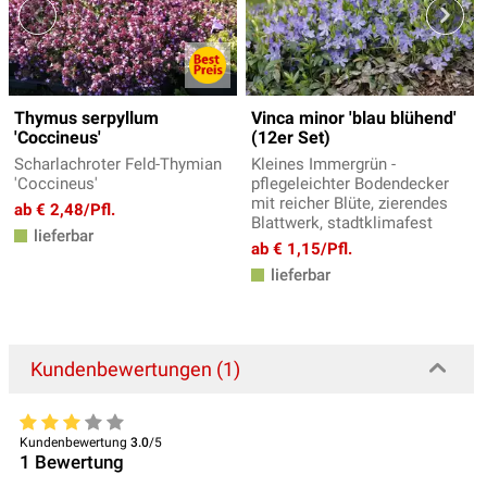
Thymus serpyllum
Vinca minor 'blau blühend'
'Coccineus'
(12er Set)
Scharlachroter Feld-Thymian
Kleines Immergrün -
'Coccineus'
pflegeleichter Bodendecker
mit reicher Blüte, zierendes
ab € 2,48/Pfl.
Blattwerk, stadtklimafest
lieferbar
ab € 1,15/Pfl.
lieferbar
Kundenbewertungen (1)
Kundenbewertung
3.0
/5
1
Bewertung