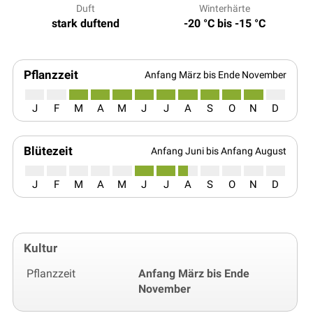
Duft
Winterhärte
stark duftend
-20 °C bis -15 °C
Pflanzzeit
Anfang März bis Ende November
J
F
M
A
M
J
J
A
S
O
N
D
Blütezeit
Anfang Juni bis Anfang August
J
F
M
A
M
J
J
A
S
O
N
D
Kultur
Pflanzzeit
Anfang März bis Ende
November