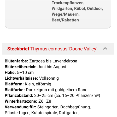
Trockenpflanzen,
Wildgarten, Kübel, Outdoor,
Wege/Mauern,
Beet/Rabatten
Steckbrief
Thymus comosus 'Doone Valley'
Blütenfarbe:
Zartrosa bis Lavendelrosa
Blütezeitbereich:
Juni bis August
Höhe:
5–10 cm
Lichtverhältnisse:
Vollsonnig
Blattform:
Klein, eiförmig
Blattfarbe:
Dunkelgrün mit goldgelbem Rand
Pflanzabstand:
20–25 cm (ca. 16–20 Pflanzen/m²)
Winterhärtezone:
Z6–Z8
Verwendung für:
Steingarten, Dachbegrünung,
Pflasterfugen, Kräuterspirale, Duftgarten,