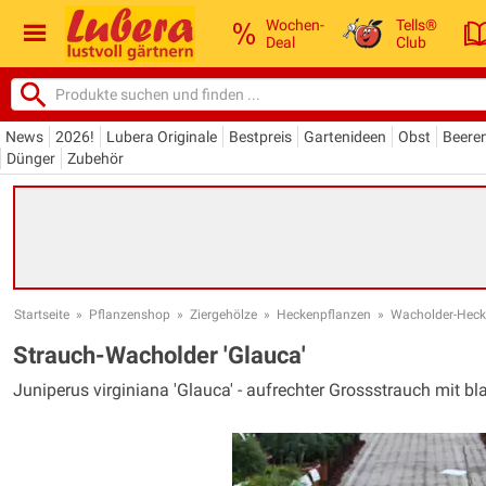
Wochen-
Tells®
Deal
Club
News
2026!
Lubera Originale
Bestpreis
Gartenideen
Obst
Beere
Dünger
Zubehör
Startseite
»
Pflanzenshop
»
Ziergehölze
»
Heckenpflanzen
»
Wacholder-Heck
Strauch-Wacholder 'Glauca'
Juniperus virginiana 'Glauca' - aufrechter Grossstrauch mit b