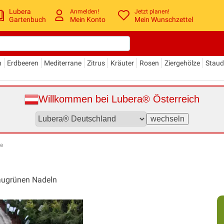
Lubera
Anmelden!
Jetzt planen!
Gartenbuch
Mein Konto
Mein Wunschzettel
n
Erdbeeren
Mediterrane
Zitrus
Kräuter
Rosen
Ziergehölze
Stau
Willkommen bei Lubera® Österreich
e
laugrünen Nadeln