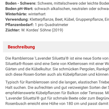
Boden - Schwere:
Schwere, mittelschwere oder leichte Bode
Boden pH-Wert:
schwach alkalischen, neutralen oder schw
Winterhärte:
winterhart
Verwendung:
Kletterpflanze, Beet, Kübel, Gruppenpflanze, Ei
Pflanzenbedarf:
1 pro Quadratmeter
Züchter:
W. Kordes' Söhne (2019)
Beschreibung
Die Ramblerrose 'Lavender Siluetta'® ist eine neue Sorte von W
Siluetta®-Rosen sind eine Serie von Kletterrosen mit einer 
Gärten und die Kübelkultur. Sie schmücken Pergolen, Rankg
sich diese Rosen-Sorten auch als Kübelpflanzen und können
Typisch für Ramblerrosen sind die langen, elastischen Triebe
Halt suchen. Die aufrechten und gut verzweigten Sorten der 
empfehlenswerte Kübelpflanzen für Balkon oder Terrasse. Mi
'Lavender Siluetta'® gut für schmale Beete oder zum Begr
Rosenbusch erreicht eine Höhe von 180 cm und passt damit