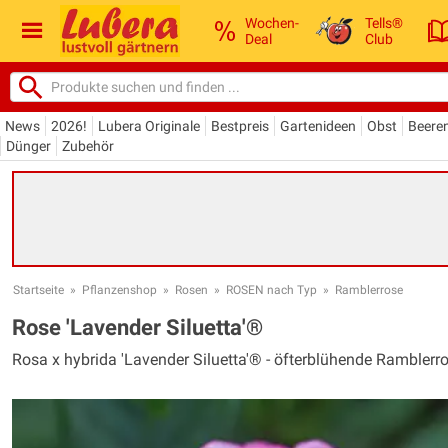
Wochen-
Tells®
Deal
Club
News
2026!
Lubera Originale
Bestpreis
Gartenideen
Obst
Beere
Dünger
Zubehör
Startseite
»
Pflanzenshop
»
Rosen
»
ROSEN nach Typ
»
Ramblerrose
Rose 'Lavender Siluetta'®
Rosa x hybrida 'Lavender Siluetta'® - öfterblühende Ramblerro