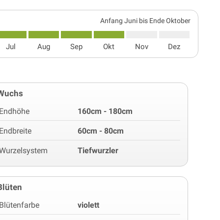
Anfang Juni bis Ende Oktober
Jul
Aug
Sep
Okt
Nov
Dez
Wuchs
Endhöhe
160cm - 180cm
Endbreite
60cm - 80cm
Wurzelsystem
Tiefwurzler
Blüten
Blütenfarbe
violett