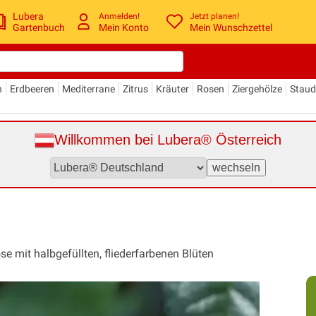
Lubera
Anmelden!
Jetzt planen!
Gartenbuch
Mein Konto
Mein Wunschzettel
n
Erdbeeren
Mediterrane
Zitrus
Kräuter
Rosen
Ziergehölze
Stau
Willkommen bei Lubera® Österreich
se mit halbgefüllten, fliederfarbenen Blüten