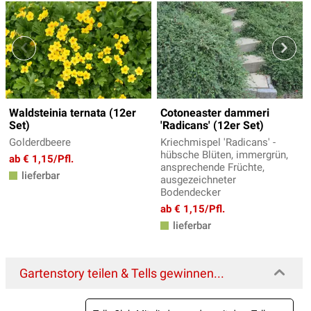
Waldsteinia ternata (12er
Cotoneaster dammeri
Set)
'Radicans' (12er Set)
Golderdbeere
Kriechmispel 'Radicans' -
hübsche Blüten, immergrün,
ab € 1,15/Pfl.
ansprechende Früchte,
lieferbar
ausgezeichneter
Bodendecker
ab € 1,15/Pfl.
lieferbar
Gartenstory teilen & Tells gewinnen...