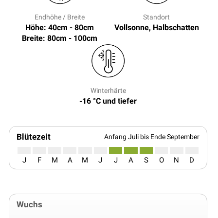
Endhöhe / Breite
Standort
Höhe: 40cm - 80cm
Vollsonne, Halbschatten
Breite: 80cm - 100cm
Winterhärte
-16 °C und tiefer
Blütezeit
Anfang Juli bis Ende September
J
F
M
A
M
J
J
A
S
O
N
D
Wuchs