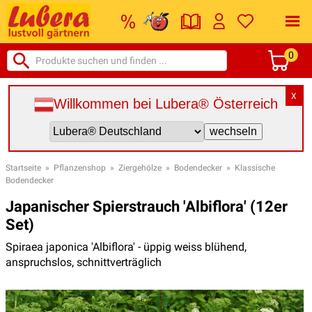
0
X
Willkommen bei Lubera® Österreich
Startseite
»
Pflanzenshop
»
Ziergehölze
»
Bodendecker
»
Klassische
Bodendecker
Japanischer Spierstrauch 'Albiflora' (12er
Set)
Spiraea japonica 'Albiflora' - üppig weiss blühend,
anspruchslos, schnittverträglich