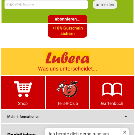
abonnieren...
+10% Gutschein
sichern
Was uns unterscheidet...
Shop
Tells® Club
Gartenbuch
Mehr Informationen
Rechtliches