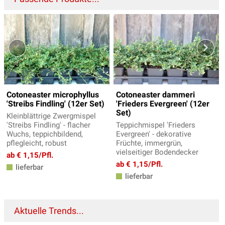
Cotoneaster microphyllus
Cotoneaster dammeri
'Streibs Findling' (12er Set)
'Frieders Evergreen' (12er
Set)
Kleinblättrige Zwergmispel
'Streibs Findling' - flacher
Teppichmispel 'Frieders
Wuchs, teppichbildend,
Evergreen' - dekorative
pflegleicht, robust
Früchte, immergrün,
vielseitiger Bodendecker
ab € 1,15/Pfl.
ab € 1,15/Pfl.
lieferbar
lieferbar
Aktuelle Trends...