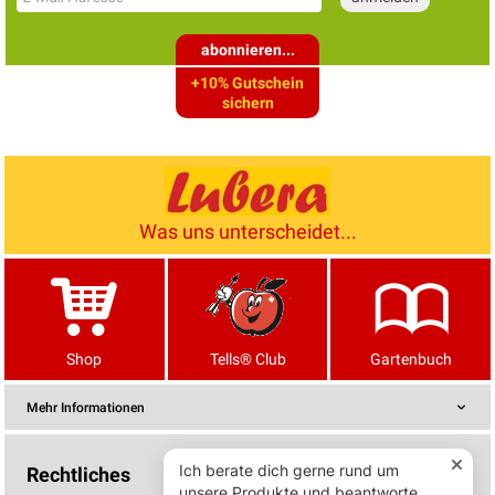
abonnieren...
+10% Gutschein
sichern
Was uns unterscheidet...
Shop
Tells® Club
Gartenbuch
Mehr Informationen
Rechtliches