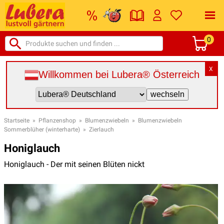
0
X
Willkommen bei Lubera® Österreich
Startseite
»
Pflanzenshop
»
Blumenzwiebeln
»
Blumenzwiebeln
Sommerblüher (winterharte)
»
Zierlauch
Honiglauch
Honiglauch - Der mit seinen Blüten nickt