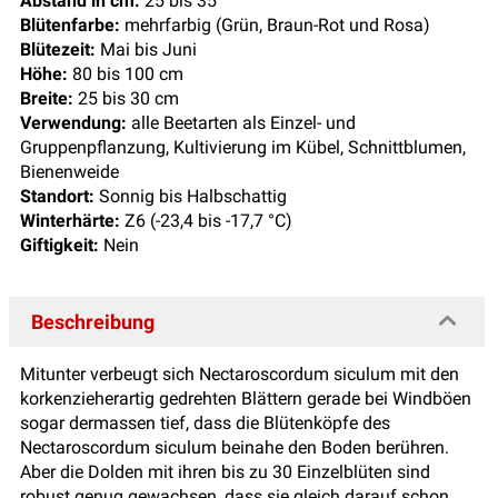
Abstand in cm:
25 bis 35
Blütenfarbe:
mehrfarbig (Grün, Braun-Rot und Rosa)
Blütezeit:
Mai bis Juni
Höhe:
80 bis 100 cm
Breite:
25 bis 30 cm
Verwendung:
alle Beetarten als Einzel- und
Gruppenpflanzung, Kultivierung im Kübel, Schnittblumen,
Bienenweide
Standort:
Sonnig bis Halbschattig
Winterhärte:
Z6 (-23,4 bis -17,7 °C)
Giftigkeit:
Nein
Beschreibung
Mitunter verbeugt sich Nectaroscordum siculum mit den
korkenzieherartig gedrehten Blättern gerade bei Windböen
sogar dermassen tief, dass die Blütenköpfe des
Nectaroscordum siculum beinahe den Boden berühren.
Aber die Dolden mit ihren bis zu 30 Einzelblüten sind
robust genug gewachsen, dass sie gleich darauf schon