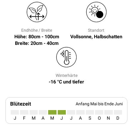
Endhöhe / Breite
Standort
Höhe: 80cm - 100cm
Vollsonne, Halbschatten
Breite: 20cm - 40cm
Winterhärte
-16 °C und tiefer
Blütezeit
Anfang Mai bis Ende Juni
J
F
M
A
M
J
J
A
S
O
N
D