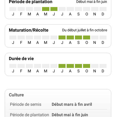
Période de plantation
Début mai à fin juin
J
F
M
A
M
J
J
A
S
O
N
D
Maturation/Récolte
Du début juillet à fin octobre
J
F
M
A
M
J
J
A
S
O
N
D
Durée de vie
J
F
M
A
M
J
J
A
S
O
N
D
Culture
Période de semis
Début mars à fin avril
Période de plantation
Début mai à fin juin