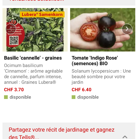
Basilic 'cannelle' - graines
Tomate 'Indigo Rose'
(semences) BIO
Ocimum basilicum
'Cinnamon' : arôme agréable
Solanum lycopersicum : Une
de cannelle, parfum intense,
beauté sombre pour votre
annuel : Graines Lubera®
jardin
CHF 3.70
CHF 6.40
disponible
disponible
Partagez votre récit de jardinage et gagnez
des Tells®...