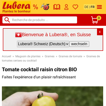
DE
|
FR
0
X
Bienvenue à Lubera®, en Suisse
Accueil
»
Magasin de plantes
»
Graines
»
Graines de tomate
»
Graines de
tomates cerises ou cocktail
Tomate cocktail raisin citron BIO
Faites l'expérience d'un plaisir rafraîchissant