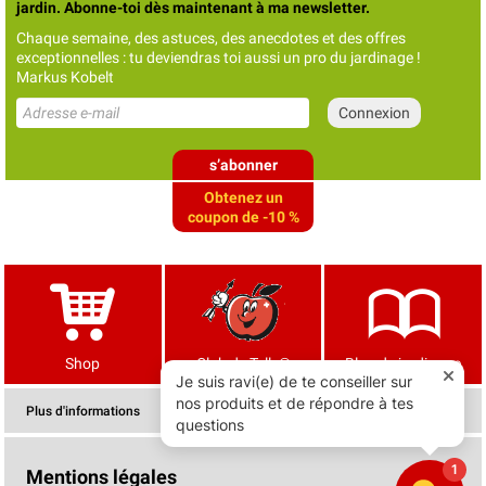
jardin. Abonne-toi dès maintenant à ma newsletter.
Chaque semaine, des astuces, des anecdotes et des offres
exceptionnelles : tu deviendras toi aussi un pro du jardinage !
Markus Kobelt
s’abonner
Obtenez un
coupon de -10 %
Shop
Club de Tells®
Blog de jardinage
Plus d'informations
Mentions légales